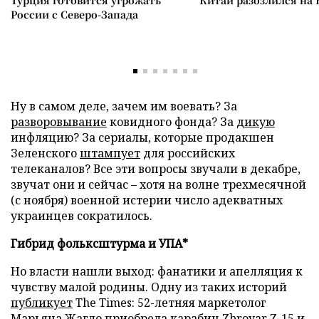
России с Северо-Запада
Ну в самом деле, зачем им воевать? За
разворовывание
ковидного фонда? За
дикую
инфляцию? За сериалы, которые продакшен
Зеленского
штампует
для российских
телеканалов? Все эти вопросы звучали в декабре,
звучат они и сейчас – хотя на волне трехмесячной
(с ноября) военной истерии число адекватных
украинцев сократилось.
Гибрид фольксштурма и УПА*
Но власти нашли выход: фанатики и апелляция к
чувству малой родины. Одну из таких историй
публикует
The Times: 52-летняя маркетолог
Марьяна Жагло приобрела карабин Zbroyar Z-15 и