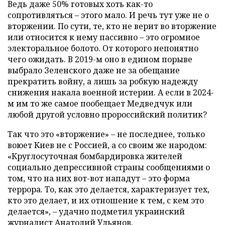
Ведь даже 50% готовых хоть как-то
сопротивляться – этого мало. И речь тут уже не о
вторжении. По сути, те, кто не верит во вторжение
или относится к нему пассивно – это огромное
электоральное болото. От которого непонятно
чего ожидать. В 2019-м оно в едином порыве
выбрало Зеленского даже не за обещание
прекратить войну, а лишь за робкую надежду
снижения накала военной истерии. А если в 2024-
м им то же самое пообещает Медведчук или
любой другой условно пророссийский политик?
Так что это «вторжение» – не последнее, только
воюет Киев не с Россией, а со своим же народом:
«Круглосуточная бомбардировка жителей
социально депрессивной страны сообщениями о
том, что на них вот-вот нападут – это форма
террора. То, как это делается, характеризует тех,
кто это делает, и их отношение к тем, с кем это
делается», – удачно подметил украинский
журналист
Анатолий Ульянов
.