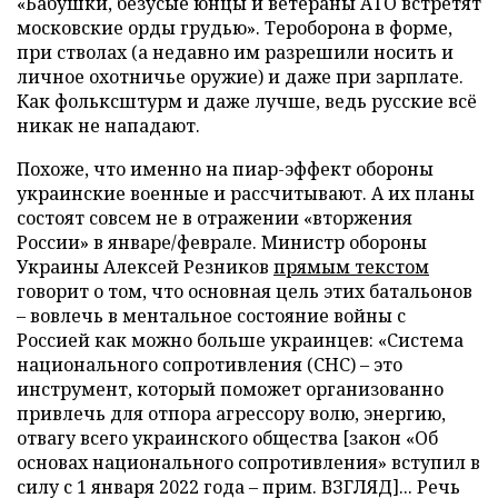
«Бабушки, безусые юнцы и ветераны АТО встретят
московские орды грудью». Тероборона в форме,
при стволах (а недавно им разрешили носить и
личное охотничье оружие) и даже при зарплате.
Как фольксштурм и даже лучше, ведь русские всё
никак не нападают.
Похоже, что именно на пиар-эффект обороны
украинские военные и рассчитывают. А их планы
состоят совсем не в отражении «вторжения
России» в январе/феврале. Министр обороны
Украины Алексей Резников
прямым текстом
говорит о том, что основная цель этих батальонов
– вовлечь в ментальное состояние войны с
Россией как можно больше украинцев: «Система
национального сопротивления (СНС) – это
инструмент, который поможет организованно
привлечь для отпора агрессору волю, энергию,
отвагу всего украинского общества [закон «Об
основах национального сопротивления» вступил в
силу с 1 января 2022 года – прим. ВЗГЛЯД]... Речь