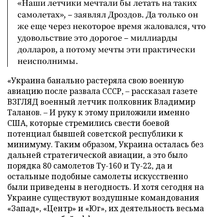
«Наши летчики мечтали бы летать на таких
самолетах», – заявлял Дроздов. Да только он
же еще через некоторое время жаловался, что
удовольствие это дорогое – миллиарды
долларов, а потому мечты эти практически
неисполнимы.
«Украина банально растеряла свою военную
авиацию после развала СССР, – рассказал газете
ВЗГЛЯД военный летчик полковник Владимир
Таланов. – И руку к этому приложили именно
США, которые стремились свести боевой
потенциал бывшей советской республики к
минимуму. Таким образом, Украина осталась без
дальней стратегической авиации, а это было
порядка 80 самолетов Ту-160 и Ту-22, да и
остальные подобные самолеты искусственно
были приведены в негодность. И хотя сегодня на
Украине существуют воздушные командования
«Запад», «Центр» и «Юг», их деятельность весьма