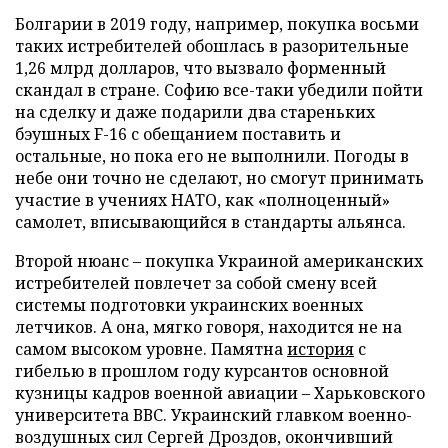
Болгарии в 2019 году, например, покупка восьми
таких истребителей обошлась в разорительные
1,26 млрд долларов, что вызвало форменный
скандал в стране. Софию все-таки убедили пойти
на сделку и даже подарили два стареньких
бэушных F-16 с обещанием поставить и
остальные, но пока его не выполнили. Погоды в
небе они точно не сделают, но смогут принимать
участие в учениях НАТО, как «полноценный»
самолет, вписывающийся в стандарты альянса.
Второй нюанс – покупка Украиной американских
истребителей повлечет за собой смену всей
системы подготовки украинских военных
летчиков. А она, мягко говоря, находится не на
самом высоком уровне. Памятна
история
с
гибелью в прошлом году курсантов основной
кузницы кадров военной авиации – Харьковского
университета ВВС. Украинский главком военно-
воздушных сил Сергей Дроздов, окончивший