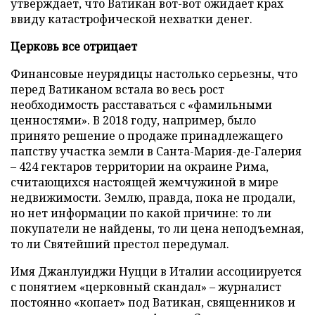
утверждает, что Ватикан вот-вот ожидает крах
ввиду катастрофической нехватки денег.
Церковь все отрицает
Финансовые неурядицы настолько серьезны, что
перед Ватиканом встала во весь рост
необходимость расставаться с «фамильными
ценностями». В 2018 году, например, было
принято решение о продаже принадлежащего
папству участка земли в Санта-Мария-де-Галерия
– 424 гектаров территории на окраине Рима,
считающихся настоящей жемчужиной в мире
недвижимости. Землю, правда, пока не продали,
но нет информации по какой причине: то ли
покупатели не найдены, то ли цена неподъемная,
то ли Святейший престол передумал.
Имя Джанлуиджи Нуцци в Италии ассоциируется
с понятием «церковный скандал» – журналист
постоянно «копает» под Ватикан, священников и