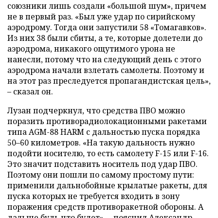
союзники лишь создали «большой шум», причем
не в первый раз. «Был уже удар по сирийскому
аэродрому. Тогда они запустили 58 «Томагавков».
Из них 38 были сбиты, а те, которые долетели до
аэродрома, никакого ощутимого урона не
нанесли, потому что на следующий день с этого
аэродрома начали взлетать самолеты. Поэтому и
на этот раз преследуется пропагандистская цель»,
– сказал он.
Лузан подчеркнул, что средства ПВО можно
поразить противорадиолокационными ракетами
типа AGM-88 HARM с дальностью пуска порядка
50–60 километров. «На такую дальность нужно
подойти носителю, то есть самолету F-15 или F-16.
Это значит подставить носитель под удар ПВО.
Поэтому они пошли по самому простому пути:
применили дальнобойные крылатые ракеты, для
пуска которых не требуется входить в зону
поражения средств противоракетной обороны. А
дальше будь что будет», – пояснил Александр