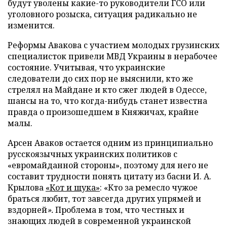
будут уволены какие-то руководители ГСО или
уголовного розыска, ситуация радикально не
изменится.
Реформы Авакова с участием молодых грузинских
специалисток привели МВД Украины в нерабочее
состояние. Учитывая, что украинские
следователи до сих пор не выяснили, кто же
стрелял на Майдане и кто сжег людей в Одессе,
шансы на то, что когда-нибудь станет известна
правда о произошедшем в Княжичах, крайне
малы.
Арсен Аваков остается одним из принципиально
русскоязычных украинских политиков с
«евромайданной стороны», поэтому для него не
составит трудности понять цитату из басни И. А.
Крылова
«Кот и щука»
: «Кто за ремесло чужое
браться любит, тот завсегда других упрямей и
вздорней
».
Проблема в том, что честных и
знающих людей в современной украинской