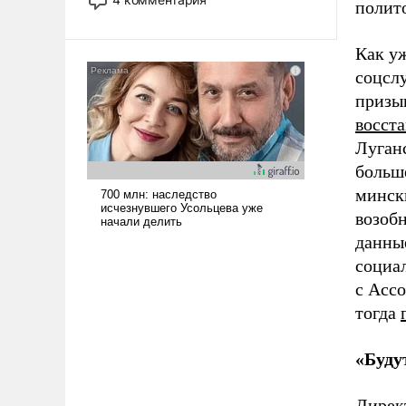
полито
опустошила американские
арсеналы. Сложившаяся ситуация
Как уж
означает многолетний период
уязвимости США, например, перед
соцсл
Китаем.
призы
восст
Луганс
больш
минск
возобн
данны
социа
с Асс
тогда
«Буду
Дирек