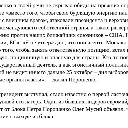
енко в своей речи не скрывал обиды на прежних со
ые «вместо того, чтобы свою бурлящую энергию нап
 с внешним врагом, атаковали президента и верхов
окомандующего собственной страны, а также развер
нию против наших ближайших союзников – США, Г
ии, ЕС». «Я не утверждаю, что они агенты Москвы.
 того, чтобы занять ответственную позицию, встал 
ую, но циничную и опасную для страны. Кто-то пов
сударственный деятель, а как эгоистичный политик
й не видит ничего дальше 25 октября – дня выборов
е органы власти», – сказал Порошенко.
резидент выступал, стало известно о первой ласточ
увшей его лагерь. Один из бывших лидеров евромай
ат от Блока Петра Порошенко Олег Мусий объявил, 
ние о выходе из блока.