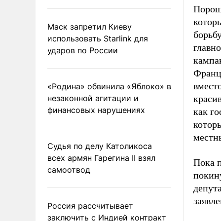
Порош
котор
Маск запретил Киеву
борьбу
использовать Starlink для
главн
ударов по России
кампа
Франц
вместо
«Родина» обвинила «Яблоко» в
незаконной агитации и
красив
финансовых нарушениях
как го
которы
местны
Судья по делу Католикоса
всех армян Гарегина II взял
Пока п
самоотвод
покин
депут
заявле
Россия рассчитывает
заключить с Индией контракт