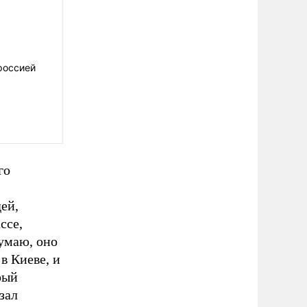
россией
го
ей,
ссе,
умаю, оно
в Киеве, и
рый
зал