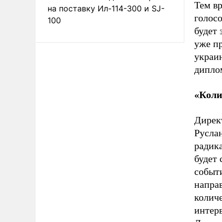
Тем в
на поставку Ил-114-300 и SJ-
голосо
100
будет 
уже п
украи
дипло
«Коли
Дирек
Русла
радик
будет
событи
напра
количе
интер