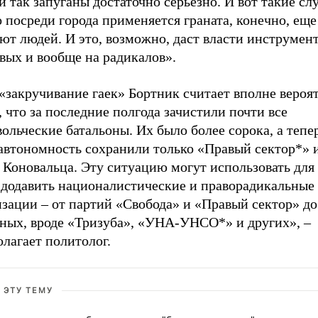
 так запуганы достаточно серьезно. И вот такие слу
 посреди города применяется граната, конечно, ещ
ют людей. И это, возможно, даст власти инструмент
вых и вообще на радикалов».
 «закручивание гаек» Бортник считает вполне веро
 что за последние полгода зачистили почти все
ольческие батальоны. Их было более сорока, а тепе
автономность сохранили только «Правый сектор*» и
Коновальца. Эту ситуацию могут использовать для 
 додавить националистические и праворадикальные
зации – от партий «Свобода» и «Правый сектор» до
тных, вроде «Тризуба», «УНА-УНСО*» и других», –
лагает политолог.
 ЭТУ ТЕМУ