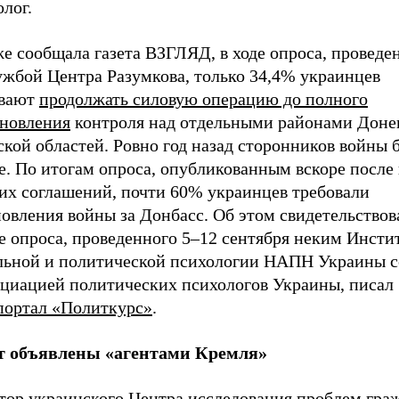
лог.
е сообщала газета ВЗГЛЯД, в ходе опроса, проведе
ужбой Центра Разумкова, только 34,4% украинцев
вают
продолжать силовую операцию до полного
ановления
контроля над отдельными районами Доне
кой областей. Ровно год назад сторонников войны 
е. По итогам опроса, опубликованным вскоре после
их соглашений, почти 60% украинцев требовали
овления войны за Донбасс. Об этом свидетельствов
е опроса, проведенного 5–12 сентября неким Инсти
льной и политической психологии НАПН Украины с
оциацией политических психологов Украины, писал
портал «Политкурс»
.
т объявлены «агентами Кремля»
тор украинского Центра исследования проблем гра