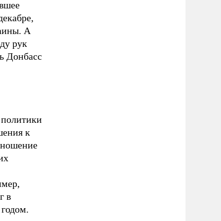
увшее
декабре,
аины. А
ду рук
ть Донбасс
 политики
шения к
отношение
их
имер,
г в
 годом.