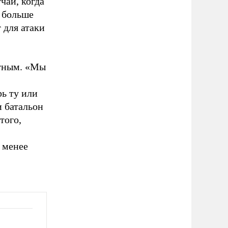
чаи, когда
е больше
 для атаки
ятным. «Мы
рь ту или
 батальон
того,
 менее