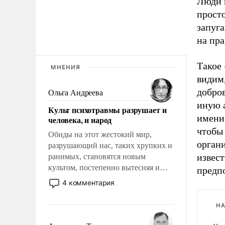
Люди и
просто
запуга
на пра
Такое
МНЕНИЯ
видим,
добров
Ольга Андреева
иную 
Культ психотравмы разрушает и
имени 
человека, и народ
чтобы
Обиды на этот жестокий мир,
органи
разрушающий нас, таких хрупких и
извес
ранимых, становятся новым
культом, постепенно вытесняя и
предпо
отменяя традиционное требование к
4 комментария
человеку – быть мужественным и
твердым под ударами судьбы, брать
НА
на себя ответственность, помогать
слабым, идти вперед и