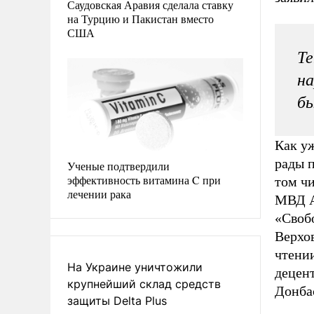
Саудовская Аравия сделала ставку
на Турцию и Пакистан вместо
США
Те
на
бы
Как у
рады п
Ученые подтвердили
эффективность витамина C при
том чи
лечении рака
МВД А
«Свобо
Верхов
чтени
На Украине уничтожили
децент
крупнейший склад средств
Донба
защиты Delta Plus