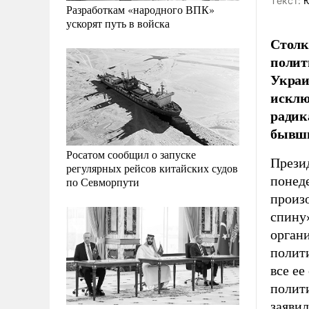
Tекст:
Ю
Разработкам «народного ВПК»
ускорят путь в войска
Столк
полит
Украи
исключ
радик
бывши
Росатом сообщил о запуске
Прези
регулярных рейсов китайских судов
понед
по Севморпути
произ
спину»
органи
полит
все ее
полит
заявил