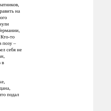
ратников,
равить на
ного
нули
ермании,
 Кто-то
в позу –
ел себя не
ан,
 в
ке,
дана,
что подал