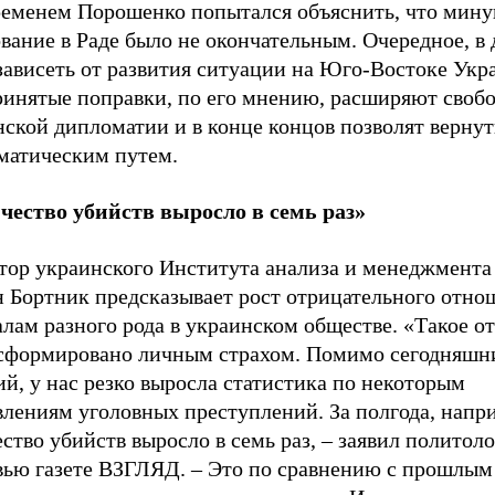
ременем Порошенко попытался объяснить, что мин
вание в Раде было не окончательным. Очередное, в 
зависеть от развития ситуации на Юго-Востоке Укр
ринятые поправки, по его мнению, расширяют свобо
нской дипломатии и в конце концов позволят верну
матическим путем.
чество убийств выросло в семь раз»
тор украинского Института анализа и менеджмента
н Бортник предсказывает рост отрицательного отно
алам разного рода в украинском обществе. «Такое 
 сформировано личным страхом. Помимо сегодняшн
й, у нас резко выросла статистика по некоторым
влениям уголовных преступлений. За полгода, напр
ство убийств выросло в семь раз, – заявил политоло
вью газете ВЗГЛЯД. – Это по сравнению с прошлым