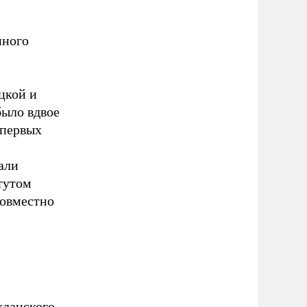
нного
цкой и
было вдвое
 первых
али
тутом
овместно
жданского