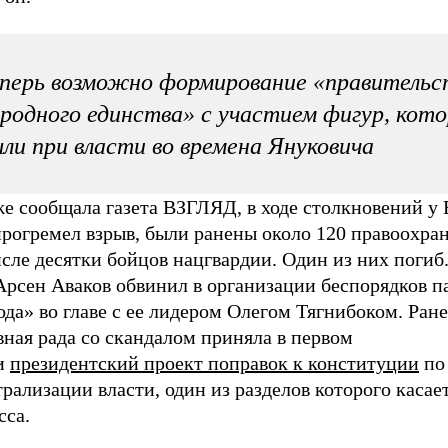
перь возможно формирование «правительс
родного единства» с участием фигур, кот
ли при власти во времена Януковича
же сообщала газета ВЗГЛЯД, в ходе столкновений у
рогремел взрыв, были ранены около 120 правоохран
сле десятки бойцов нацгвардии. Один из них погиб.
рсен Аваков обвинил в организации беспорядков 
да» во главе с ее лидером Олегом Тягнибоком. Ране
ная рада со скандалом приняла в первом
и
президентский проект поправок к конституции
по
рализации власти, один из разделов которого касает
сса.