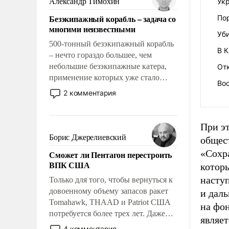
Александр Тимохин
Укр
адаптироваться.
Безэкипажный корабль – задача со
По
многими неизвестными
Уб
500-тонный безэкипажный корабль
В 
– нечто гораздо большее, чем
небольшие безэкипажные катера,
Отк
применение которых уже стало
Вос
обыденностью. Задача по созданию
2 комментария
такого корабля очень сложна и
амбициозна. Однако и ее
реализация радикально поднимет
При эт
наши боевые возможности.
Борис Джерелиевский
общест
«Сохр
Сможет ли Пентагон перестроить
ВПК США
котор
наступ
Только для того, чтобы вернуться к
довоенному объему запасов ракет
и даль
Tomahawk, THAAD и Patriot США
на фо
потребуется более трех лет. Даже
являет
небольшая война с Ираном
4 комментария