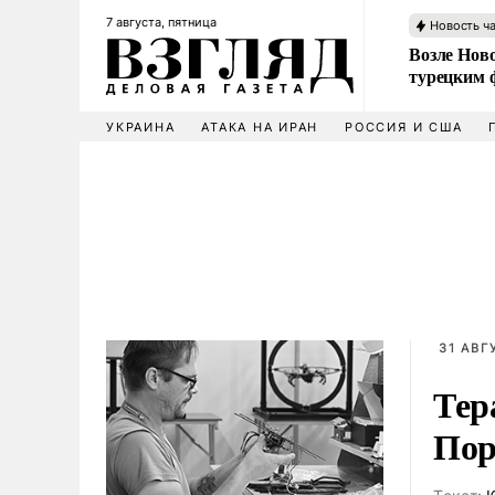
7 августа, пятница
Новость ч
Возле Ново
турецким 
УКРАИНА
АТАКА НА ИРАН
РОССИЯ И США
31 АВГ
Тер
Пор