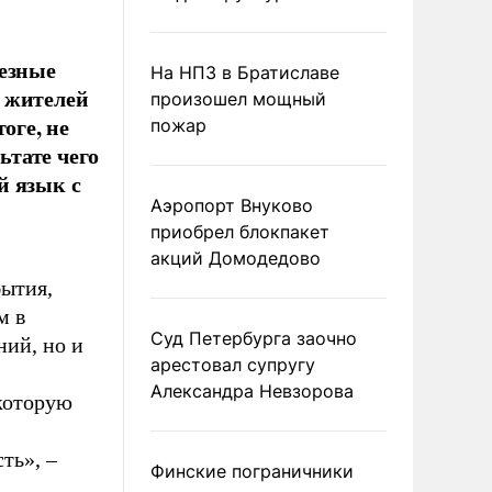
ьезные
На НПЗ в Братиславе
 жителей
произошел мощный
оге, не
пожар
ьтате чего
й язык с
Аэропорт Внуково
приобрел блокпакет
акций Домодедово
бытия,
м в
Суд Петербурга заочно
ний, но и
арестовал супругу
Александра Невзорова
 которую
ть», –
Финские пограничники