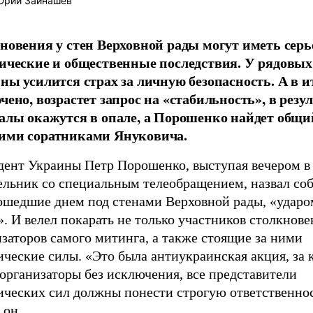
рий Зайнашев
новения у стен Верховной рады могут иметь сер
ические и общественные последствия. У рядовых
ны усилится страх за личную безопасность. А в ит
ено, возрастет запрос на «стабильность», в резул
алы окажутся в опале, а Порошенко найдет общи
ми соратниками Януковича.
дент Украины Петр Порошенко, выступая вечером в
ельник со специальным телеобращением, назвал со
ошедшие днем под стенами Верховной рады, «ударо
. И велел покарать не только участников столкнове
заторов самого митинга, а также стоящие за ними
ические силы. «Это была антиукраинская акция, за
 организаторы без исключения, все представители
ических сил должны понести строгую ответственнос
 он.