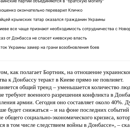
аинские партии объединяются в "братскую могилу"
рошенко окончательно переварил Кличко
ийцей крымских татар оказался гражданин Украины
Киеве все чаще признают необходимость сотрудничества с Ново
аз от Донбасса не спасет киевскую власть
ток Украины замер на грани возобновления боев
ом, как полагает Бортник, на отношение украинско
ва к Донбассу теракт в Киеве прямо не повлияет.
аняется общий тренд – уменьшается количество люд
ые требуют военного разрешения конфликта в Донба
ления армии. Сегодня оно составляет около 40%. Д
ше будет снижаться – и на фоне последних событий 
не общего социально-экономического кризиса, кото
ся в том числе следствием войны в Донбассе», – ска