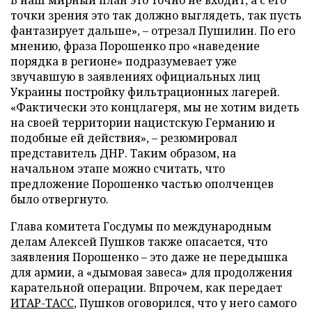
В наш мирный план это точно не входит, а с его
точки зрения это так должно выглядеть, так пусть
фантазирует дальше», – отрезал Пушилин. По его
мнению, фраза Порошенко про «наведение
порядка в регионе» подразумевает уже
звучавшую в заявлениях официальных лиц
Украины постройку фильтрационных лагерей.
«Фактически это концлагеря, мы не хотим видеть
на своей территории нацистскую Германию и
подобные ей действия», – резюмировал
представитель ДНР. Таким образом, на
начальном этапе можно считать, что
предложение Порошенко частью ополченцев
было отвергнуто.
Глава комитета Госдумы по международным
делам Алексей Пушков также опасается, что
заявления Порошенко – это даже не передышка
для армии, а «дымовая завеса» для продолжения
карательной операции. Впрочем, как передает
ИТАР-ТАСС
, Пушков оговорился, что у него самого