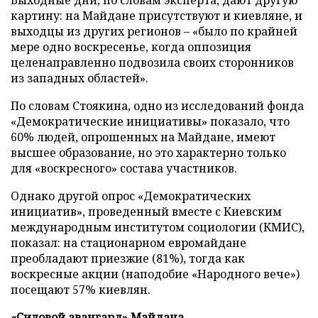
Выходные дни, по словам эксперта, дают другую
картину: на Майдане присутствуют и киевляне, и
выходцы из других регионов – «было по крайней
мере одно воскресенье, когда оппозиция
целенаправленно подвозила своих сторонников
из западных областей».
По словам Стоякина, одно из исследований фонда
«Демократические инициативы» показало, что
60% людей, опрошенных на Майдане, имеют
высшее образование, но это характерно только
для «воскресного» состава участников.
Однако другой опрос «Демократических
инициатив», проведенный вместе с Киевским
международным институтом социологии (КМИС),
показал: на стационарном евромайдане
преобладают приезжие (81%), тогда как
воскресные акции (наподобие «Народного вече»)
посещают 57% киевлян.
«Силовой авангард» Майдана.