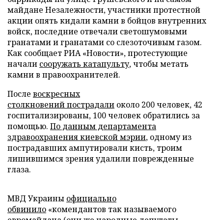
майдане Незалежности, участники протестной
акции опять кидали камни в бойцов внутренних
войск, последние отвечали светошумовыми
гранатами и гранатами со слезоточивым газом.
Как сообщает РИА «Новости», протестующие
начали
сооружать катапульту
, чтобы метать
камни в правоохранителей.
После
воскресных
столкновений
пострадали
около 200 человек, 42
госпитализированы, 100 человек обратились за
помощью.
По данным департамента
здравоохранения киевской мэрии
, одному из
пострадавших ампутировали кисть, троим
лишившимся зрения удалили поврежденные
глаза.
МВД Украины
официально
обвинило
«комендантов так называемого