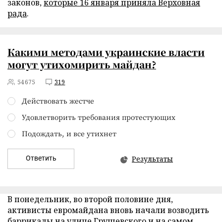
законов,
которые 16 января приняла Верховная
рада
.
Какими методами украинские власти
могут утихомирить майдан?
54675
319
Действовать жестче
Удовлетворить требования протестующих
Подождать, и все утихнет
Ответить
Результаты
В понедельник, во второй половине дня,
активисты евромайдана вновь начали возводить
баррикады на улице Грушевского и на самом