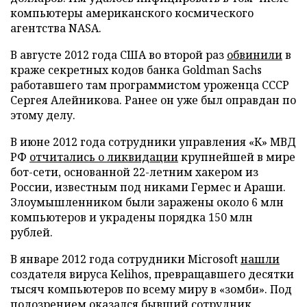
компьютеры американского космического
агентства NASA.
В августе 2012 года США во второй раз
обвинили
в
краже секретных кодов банка Goldman Sachs
работавшего там программистом уроженца СССР
Сергея Алейникова. Ранее он уже был оправдан по
этому делу.
В июне 2012 года сотрудники управления «К» МВД
РФ
отчитались о ликвидации
крупнейшей в мире
бот-сети, основанной 22-летним хакером из
России, известным под никами Гермес и Араши.
Злоумышленником были заражены около 6 млн
компьютеров и украдены порядка 150 млн
рублей.
В январе 2012 года сотрудники Microsoft
нашли
создателя вируса Kelihos, превращавшего десятки
тысяч компьютеров по всему миру в «зомби». Под
подозрением оказался бывший сотрудник