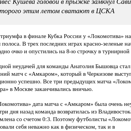
вес Кушева головой в прыжке замкнул Сави
оторого этим летом сватают в ЦСКА
 триумфа в финале Кубка России у «Локомотива» н
 полоса. В трех последних играх красно-зеленые н
дно очко и опустились на 8-ю строчку в турнирной
дной неудачей для команды Анатолия Бышовца стал
ний матч с «Амкаром», который в Черкизове высту
ционно успешно. Все три предыдущих матча «Локо
ра» в Москве заканчивались вничью.
Локомотива» дата матча с «Амкаром» была очень не
ри дня назад команда возвратилась из Владивостока
омлена со счетом 0:3. Поэтому футболисты «Локомо
овали себя неважно как в физическом, так и в