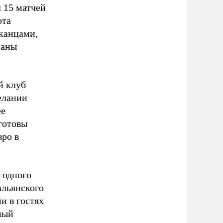
 15 матчей
ота
канцами,
Ганы
й клуб
елании
ее
готовы
вро в
 одного
альянского
и в гостях
ный