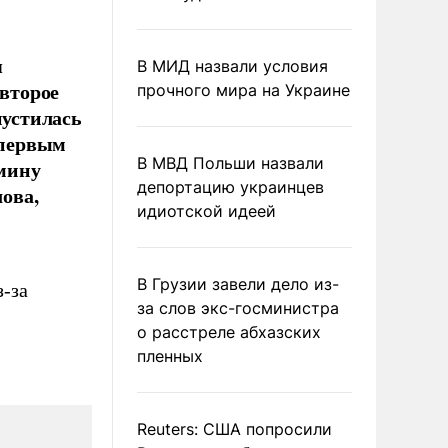
я
В МИД назвали условия
 второе
прочного мира на Украине
пустилась
 первым
В МВД Польши назвали
мину
депортацию украинцев
ова,
идиотской идеей
В Грузии завели дело из-
-за
за слов экс-госминистра
о расстреле абхазских
пленных
Reuters: США попросили