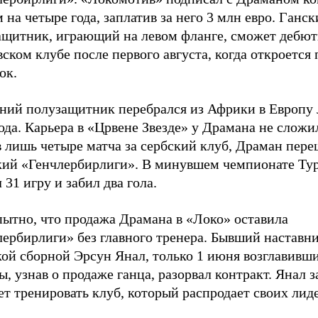
 на четыре года, заплатив за него 3 млн евро. Ганс
ащитник, играющий на левом фланге, сможет дебют
ском клубе после первого августа, когда откроется
ок.
тний полузащитник перебрался из Африки в Европу
ода. Карьера в «Црвене Звезде» у Драмана не сложи
 лишь четыре матча за сербский клуб, Драман пере
кий «Генчлербирлиги». В минувшем чемпионате Ту
 31 игру и забил два гола.
ытно, что продажа Драмана в «Локо» оставила
лербирлиги» без главного тренера. Бывший наставн
ой сборной Эрсун Янал, только 1 июня возглавивши
, узнав о продаже ганца, разорвал контракт. Янал з
ет тренировать клуб, который распродает своих лид