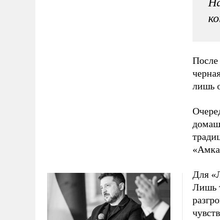
На
к
После
черная
лишь о
Очере
домаш
тради
«Амка
Для «
Лишь т
разгр
чувств