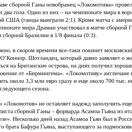
таве сборной Ганы новобранец «Локомотива» провел
л два гола. Один из них – на чемпионате мира в вор
ой США (ганцы выиграли 2:1). Кроме матча с амери
мпионате мира Драман участвовал в матче сборной 
 сборной Бразилии в 1/8 финала (0:3).
жно, в скором времени все-таки покинет московски
 О’Коннор. Шотландец, который давно заявляет о ж
ься на Британские острова, на днях получил хорош
ожение от «Бирмингема». «Локомотиву» англичане 
ить около 3,3 млн евро сразу и еще около 700 тыс. е
 следующего сезона.
н «Локомотив» не оставляет надежд заполучить еще
листа сборной Ганы – форварда Асамоа Гьяна из ит
зе». Несколько дней назад Асамоа Гьян был в Росси
го брата Бафура Гьяна, выступающего за подмосков