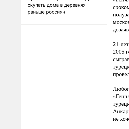
скупать дома в деревнях
сроком
раньше россиян
полуз
москов
дозаяв
21-ле
2005 г
сыграв
турец
провел
Любоп
«Генч
турецк
Анкары
не хоч