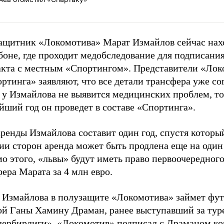
ащитник «Локомотива» Марат Измайлов сейчас нах
боне, где проходит медобследование для подписани
акта с местным «Спортингом». Представители «Лок
ртинга» заявляют, что все детали трансфера уже со
 у Измайлова не выявится медицинских проблем, то
ший год он проведет в составе «Спортинга».
ренды Измайлова составит один год, спустя которы
ии сторон аренда может быть продлена еще на один
о этого, «львы» будут иметь право первоочередног
ера Марата за 4 млн евро.
 Измайлова в полузащите «Локомотива» займет фу
ой Ганы Хамину Драман, ранее выступавший за тур
лербирлиги». «Локомотив» подписал с Драманом ко