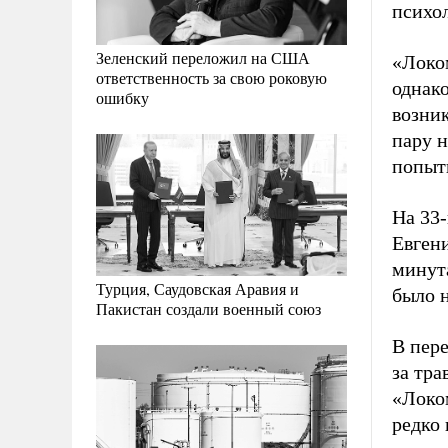
психо
Зеленский переложил на США
«Локо
ответственность за свою роковую
однако
ошибку
возник
пару н
попыт
На 33
Евген
минут
Турция, Саудовская Аравия и
было н
Пакистан создали военный союз
В пер
за тра
«Локо
редко