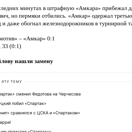
следних минутах в штрафную «Амкара» прибежал 
вич, но пермяки отбились. «Амкар» одержал третью
д и даже обогнал железнодорожников в турнирной т
мотив» – «Амкар» 0:1
 33 (0:1)
лову нашли замену
 ЭТУ ТЕМУ
партак» сменил Федотова на Черчесова
уцкий побил «Спартак»
енит» сравнялся с ЦСКА и «Спартаком»
арри!
чев отомстил «Спартаку»