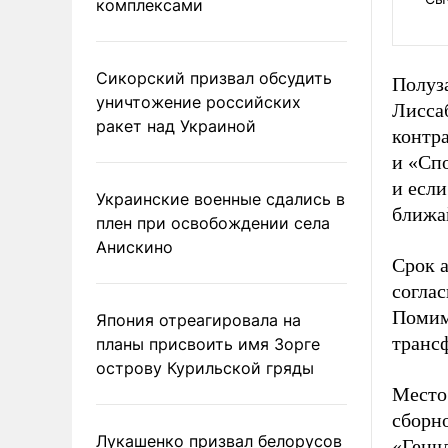
комплексами
Сикорский призвал обсудить
Полуз
уничтожение российских
Лисса
ракет над Украиной
контр
и «Спо
и если
Украинские военные сдались в
ближай
плен при освобождении села
Анискино
Срок а
соглас
Помим
Япония отреагировала на
трансф
планы присвоить имя Зорге
острову Курильской гряды
Место
сборн
Лукашенко призвал белорусов
«Генч