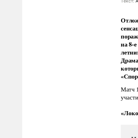
Tекст:
А
Отлож
сенса
пораж
на 8-
летни
Драма
котор
«Спор
Матч 1
участ
«Локо