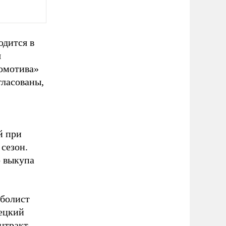
одится в
я
омотива»
гласованы,
й при
 сезон.
о выкупа
тболист
ецкий
нтракт