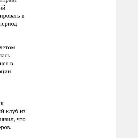
кий
ировать в
 период
 летом
лась –
шел в
рции
ик
й клуб из
аявил, что
еров.