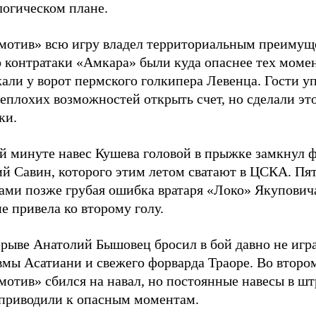
логическом плане.
мотив» всю игру владел территориальным преимущ
 контратаки «Амкара» были куда опаснее тех момен
али у ворот пермского голкипера Левенца. Гости у
еплохих возможностей открыть счет, но сделали это
ки.
-й минуте навес Кушева головой в прыжке замкнул 
ий Савин, которого этим летом сватают в ЦСКА. Пя
ами позже грубая ошибка вратаря «Локо» Якупович
е привела ко второму голу.
ерыве Анатолий Бышовец бросил в бой давно не игр
вмы Асатиани и свежего форварда Траоре. Во второ
мотив» сбился на навал, но постоянные навесы в ш
 приводили к опасным моментам.