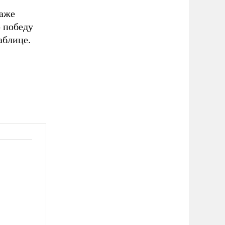
даже
 победу
аблице.