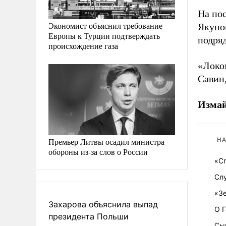
На по
Экономист объяснил требование
Якупо
Европы к Турции подтверждать
подря
происхождение газа
«Локо
Савин,
Измай
Премьер Литвы осадил министра
НА
обороны из-за слов о России
«С
Сл
«З
Захарова объяснила выпад
О Г
президента Польши
Сы