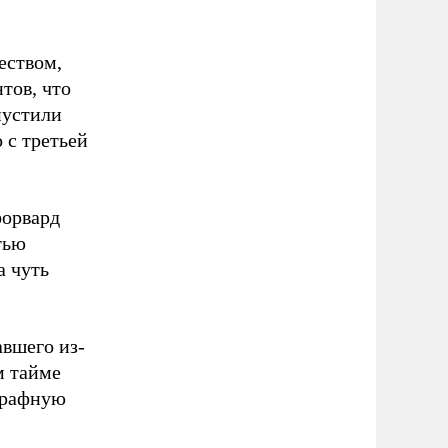
еством,
тов, что
пустили
 с третьей
форвард
тью
а чуть
авшего из-
м тайме
трафную