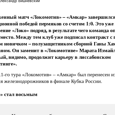
лександр Вишневский
енный матч «Локомотив» – «Амкар» завершилс
ционной победой пермяков со счетом 1:0. Это уже
ение «Локо» подряд, в результате чего команда о
е место. Между тем клуб уже подписал контракт с
м новичком – полузащитником сборной Ганы Ха
ном. Он заменит в «Локомотиве» Марата Измайл
ый, видимо, продолжит карьеру в лиссабонском
тинге».
1-го тура «Локомотив» – «Амкар» был перенесен из
ия железнодорожников в финале Кубка России.
» стал восьмым