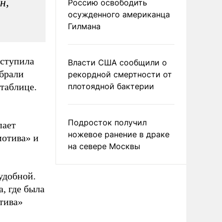
н,
Россию освободить
осужденного американца
Гилмана
аступила
Власти США сообщили о
абрали
рекордной смертности от
 таблице.
плотоядной бактерии
Подросток получил
пает
ножевое ранение в драке
мотива» и
на севере Москвы
удобной.
, где была
тива»