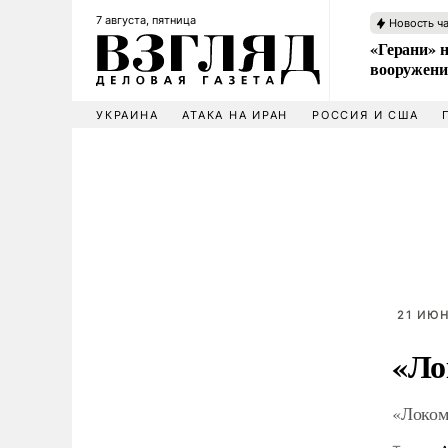
7 августа, пятница
Новость ч
«Герани» н
вооружени
УКРАИНА
АТАКА НА ИРАН
РОССИЯ И США
21 ИЮН
«Ло
«Локом