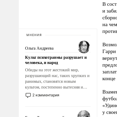
В сос
и заби
сборн
на че
против
МНЕНИЯ
Возмо
Ольга Андреева
Гарри
Культ психотравмы разрушает и
вернут
человека, и народ
предл
Обиды на этот жестокий мир,
заплат
разрушающий нас, таких хрупких и
конце
ранимых, становятся новым
культом, постепенно вытесняя и
Взаме
отменяя традиционное требование к
2 комментария
футбо
человеку – быть мужественным и
твердым под ударами судьбы, брать
«Удине
на себя ответственность, помогать
у свое
слабым, идти вперед и