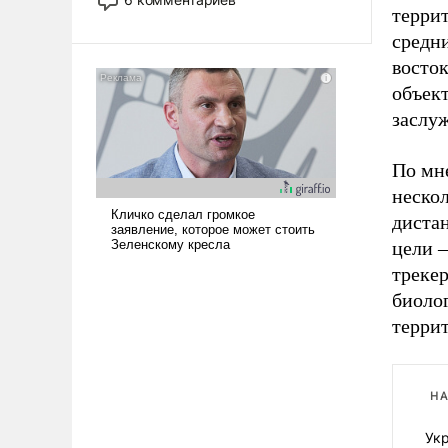
терри
опустошила американские
арсеналы. Сложившаяся ситуация
средни
означает многолетний период
восток
уязвимости США, например, перед
объект
Китаем.
заслу
По мн
неско
дистан
цели –
треке
биоло
террит
НА
Ук