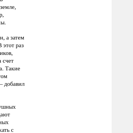
земле,
р,
ны.
, а затем
В этот раз
иков,
а счет
а. Такие
том
 – добавил
душных
дают
ьных
кать с