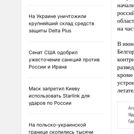
начали
росси
На Украине уничтожили
област
крупнейший склад средств
на ча
защиты Delta Plus
В июн
Белгор
Сенат США одобрил
контр
ужесточение санкций против
России и Ирана
разве
кроме
устрои
Маск запретил Киеву
летат
использовать Starlink для
ударов по России
На польско-украинской
границе скопились тысячи