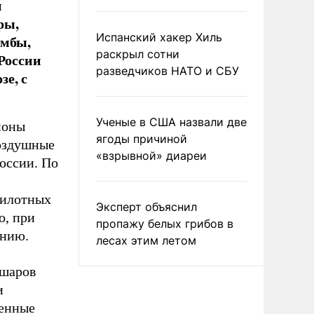
и
ры,
Испанский хакер Хиль
омбы,
раскрыл сотни
 России
разведчиков НАТО и СБУ
е, с
Ученые в США назвали две
ионы
ягоды причиной
оздушные
«взрывной» диареи
оссии. По
пилотных
Эксперт объяснил
о, при
пропажу белых грибов в
анию.
лесах этим летом
 шаров
и
оенные