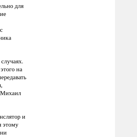
ельно для
ние
с
ника
случаях.
этого на
передавать
,
т Михаил
нслятор и
я этому
тни