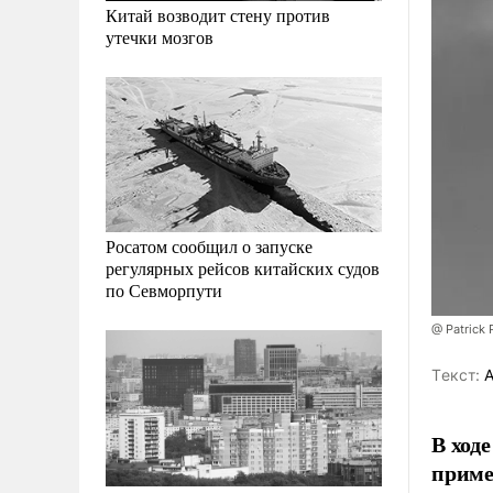
Китай возводит стену против
утечки мозгов
Росатом сообщил о запуске
регулярных рейсов китайских судов
по Севморпути
@ Patrick 
Tекст:
А
В ход
приме