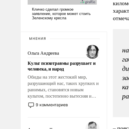
киломе
характ
отмеча
МНЕНИЯ
на
Ольга Андреева
га
Культ психотравмы разрушает и
ди
человека, и народ
за
Обиды на этот жестокий мир,
разрушающий нас, таких хрупких и
ка
ранимых, становятся новым
ра
культом, постепенно вытесняя и
отменяя традиционное требование к
9 комментариев
человеку – быть мужественным и
твердым под ударами судьбы, брать
на себя ответственность, помогать
– пояс
слабым, идти вперед и