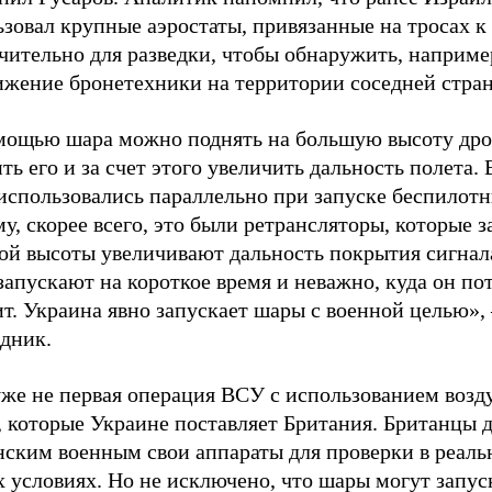
зовал крупные аэростаты, привязанные на тросах к 
чительно для разведки, чтобы обнаружить, наприме
ижение бронетехники на территории соседней стра
мощью шара можно поднять на большую высоту дрон
ть его и за счет этого увеличить дальность полета. 
использовались параллельно при запуске беспилотн
у, скорее всего, это были ретрансляторы, которые з
ой высоты увеличивают дальность покрытия сигнал
апускают на короткое время и неважно, куда он по
т. Украина явно запускает шары с военной целью»,
едник.
уже не первая операция ВСУ с использованием воз
, которые Украине поставляет Британия. Британцы 
нским военным свои аппараты для проверки в реал
 условиях. Но не исключено, что шары могут запус