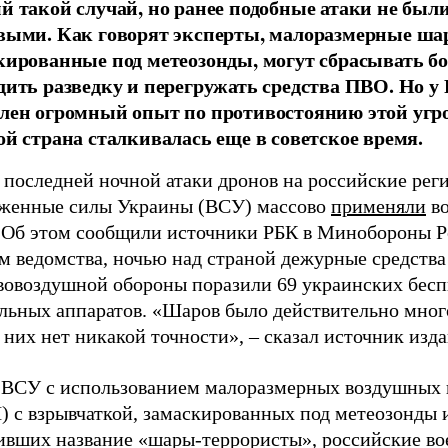
й такой случай, но ранее подобные атаки не был
выми. Как говорят эксперты, малоразмерные ша
кированные под метеозонды, могут сбрасывать б
дить разведку и перегружать средства ПВО. Но у
лен огромный опыт по противостоянию этой угроз
ой страна сталкивалась еще в советское время.
 последней ночной атаки дронов на российские рег
женные силы Украины (ВСУ) массово
применяли
в
 Об этом сообщили источники РБК в Минобороны Р
м ведомства, ночью над страной дежурные средства
вовоздушной обороны поразили 69 украинских бес
ельных аппаратов. «Шаров было действительно мног
 них нет никакой точности», – сказал источник изд
 ВСУ с использованием малоразмерных воздушных
 с взрывчаткой, замаскированных под метеозонды 
ивших название «шары-террористы», российские в