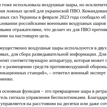
я тоже использовала воздушные шары, но исключит
ния ложных целей для украинской ПВО. Командова
шных сил Украины в феврале 2023 года сообщало об
ьзовании российскими военными воздушных шаров 
овыми отражателями, что делает их для ПВО против
ими на настоящую цель.
мущественно воздушные шары используются в двух 
вых, для сбора разведывательной информации. Для 
репят соответствующую аппаратуру, которая может 
е о размещении средств противовоздушной обороны
локационных станций», – отметил военный экспер
иенко.
 основная функция – это превращение шара в ретра
тель сигнала управления беспилотниками. Благодар
управляется на расстоянии на десятки или даже со