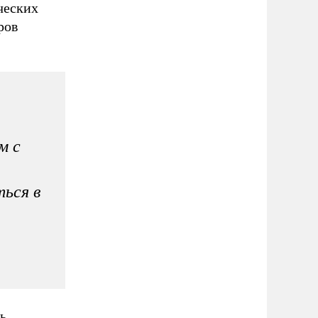
ческих
ров
м с
ься в
ь