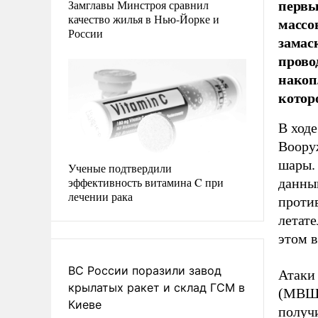
первы
Замглавы Минстроя сравнил
качество жилья в Нью-Йорке и
массо
России
замас
прово
накоп
котор
В ходе
Воору
шары.
Ученые подтвердили
эффективность витамина C при
данны
лечении рака
проти
летат
этом в
ВС России поразили завод
Атаки
крылатых ракет и склад ГСМ в
(МВШ)
Киеве
получ