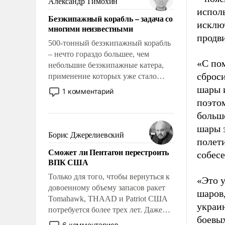
Александр Тимохин
адаптироваться.
исполь
Безэкипажный корабль – задача со
исклю
многими неизвестными
продв
500-тонный безэкипажный корабль
– нечто гораздо большее, чем
«С по
небольшие безэкипажные катера,
сброси
применение которых уже стало
обыденностью. Задача по созданию
шары 
1 комментарий
такого корабля очень сложна и
поэтом
амбициозна. Однако и ее
больш
реализация радикально поднимет
шары з
наши боевые возможности.
Борис Джерелиевский
полети
Сможет ли Пентагон перестроить
собес
ВПК США
Только для того, чтобы вернуться к
«Это 
довоенному объему запасов ракет
шаров
Tomahawk, THAAD и Patriot США
украи
потребуется более трех лет. Даже
боевых
небольшая война с Ираном
6 комментариев