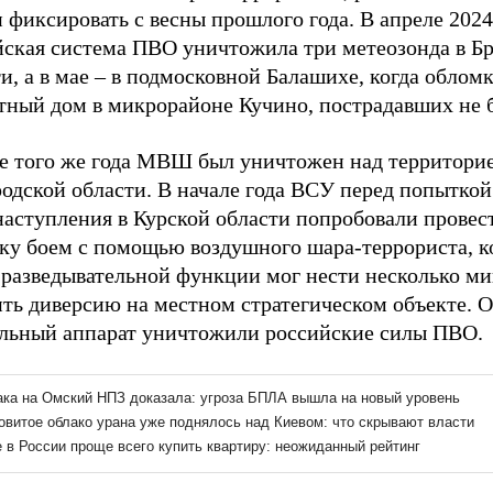
 фиксировать с весны прошлого года. В апреле 2024
йская система ПВО уничтожила три метеозонда в Б
и, а в мае – в подмосковной Балашихе, когда облом
стный дом в микрорайоне Кучино, пострадавших не 
е того же года МВШ был уничтожен над территори
одской области. В начале года ВСУ перед попыткой
наступления в Курской области попробовали провес
дку боем с помощью воздушного шара-террориста, 
 разведывательной функции мог нести несколько ми
ть диверсию на местном стратегическом объекте. О
ельный аппарат уничтожили российские силы ПВО.