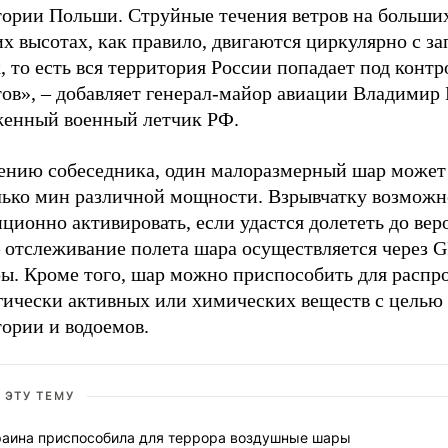
тории Польши. Струйные течения ветров на больши
х высотах, как правило, двигаются циркулярно с за
, то есть вся территория России попадает под контр
ов», – добавляет генерал-майор авиации Владимир 
женный военный летчик РФ.
ению собеседника, один малоразмерный шар может
лько мин различной мощности. Взрывчатку возможн
ционно активировать, если удастся долететь до вер
 отслеживание полета шара осуществляется через G
ры. Кроме того, шар можно приспособить для распр
гически активных или химических веществ с целью
ории и водоемов.
 ЭТУ ТЕМУ
раина приспособила для террора воздушные шары