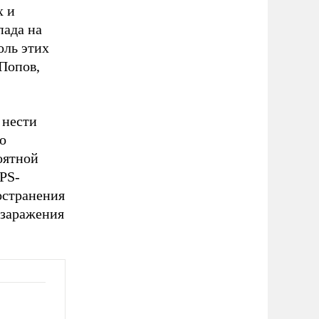
х и
пада на
оль этих
Попов,
 нести
о
оятной
PS-
остранения
 заражения