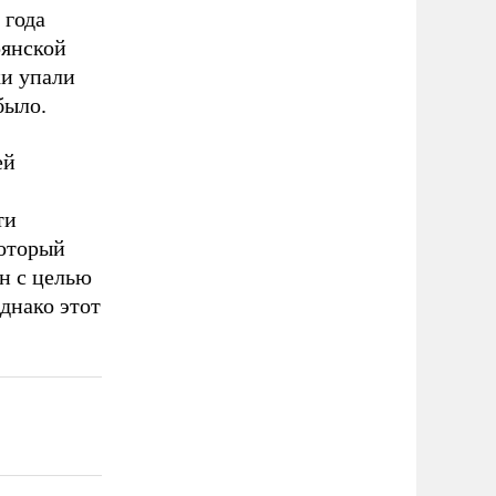
 года
рянской
ки упали
было.
ей
ти
который
н с целью
днако этот