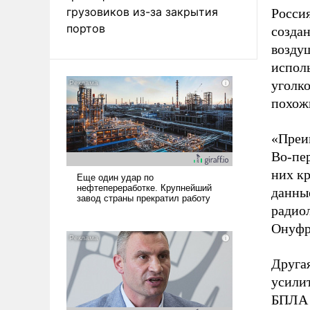
грузовиков из-за закрытия
Росси
портов
созда
возду
испол
уголк
похож
«Преи
Во-пер
них к
данны
радио
Онуфр
Другая
усили
БПЛА 