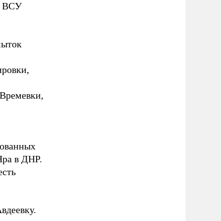
ы ВСУ
пыток
ировки,
 Времевки,
рованных
ра в ДНР.
есть
вдеевку.