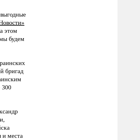
 выгодные
Новости»
а этом
 мы будем
краинских
й бригад
раинским
 300
ксандр
и,
йска
 и места