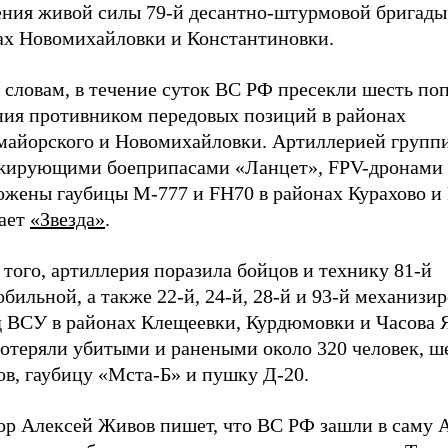
ения живой силы 79-й десантно-штурмовой бригад
ах Новомихайловки и Константиновки.
 словам, в течение суток ВС РФ пресекли шесть по
ния противником передовых позиций в районах
майорского и Новомихайловки. Артиллерией групп
жирующими боеприпасами «Ланцет», FPV-дронами
ожены гаубицы М-777 и FH70 в районах Курахово и
ает
«Звезда»
.
того, артиллерия поразила бойцов и технику 81-й
бильной, а также 22-й, 24-й, 28-й и 93-й механизи
д ВСУ в районах Клещеевки, Курдюмовки и Часова Я
отеряли убитыми и ранеными около 320 человек, ш
ов, гаубицу «Мста-Б» и пушку Д-20.
ор Алексей Живов пишет, что ВС РФ зашли в саму А