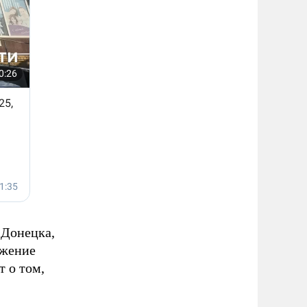
 Донецка,
ижение
 о том,