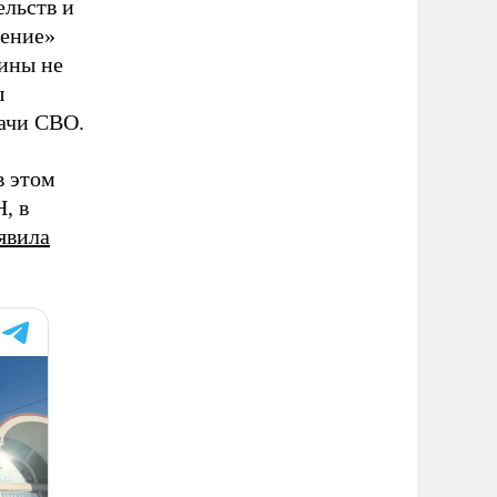
ельств и
рение»
ины не
ы
дачи СВО.
в этом
, в
явила