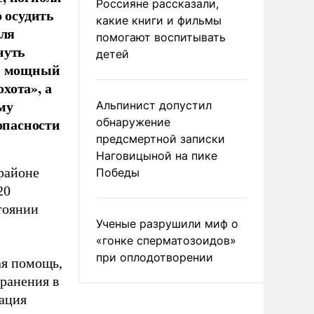
Россияне рассказали,
 осудить
какие книги и фильмы
Для
помогают воспитывать
нуть
детей
ли мощный
хота», а
му
Альпинист допустил
опасности
обнаружение
предсмертной записки
Наговицыной на пике
районе
Победы
20
стоянии
Ученые разрушили миф о
«гонке сперматозоидов»
при оплодотворении
ая помощь,
ранения в
ация