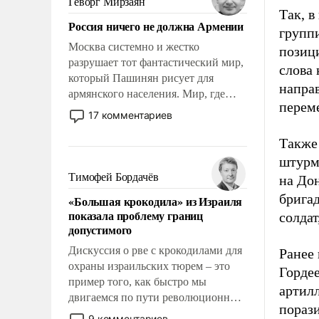
Геворг Мирзаян
Китаем.
Так, 
Россия ничего не должна Армении
групп
Москва системно и жестко
позиц
разрушает тот фантастический мир,
слова
который Пашинян рисует для
направ
армянского населения. Мир, где
переме
политические прожекты будут
17 комментариев
безусловно оплачиваться за счет
российских налогоплательщиков и
Также
где Еревану за свои поступки не
штурм
нужно отвечать.
Тимофей Бордачёв
на До
брига
«Большая крокодила» из Израиля
показала проблему границ
солда
допустимого
Дискуссия о рве с крокодилами для
Ранее
охраны израильских тюрем – это
Гордее
пример того, как быстро мы
артил
двигаемся по пути революционных
пораз
изменений. То, что несколько лет
9 комментариев