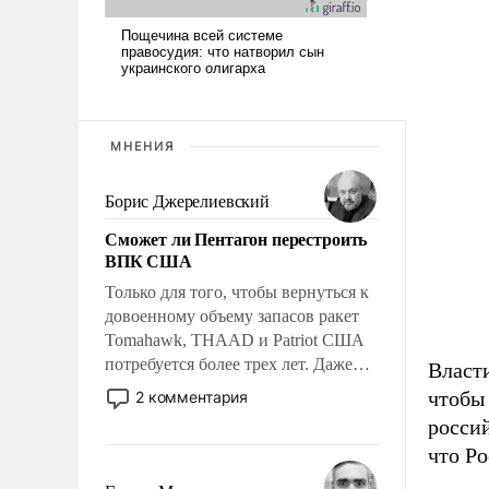
МНЕНИЯ
Борис Джерелиевский
Сможет ли Пентагон перестроить
ВПК США
Только для того, чтобы вернуться к
довоенному объему запасов ракет
Tomahawk, THAAD и Patriot США
потребуется более трех лет. Даже
Власт
небольшая война с Ираном
чтобы
2 комментария
опустошила американские
россий
арсеналы. Сложившаяся ситуация
что Ро
означает многолетний период
уязвимости США, например, перед