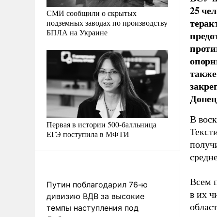
25 че
СМИ сообщили о скрытых
терак
подземных заводах по производству
БПЛА на Украине
предо
проти
опорн
также
закре
Донец
В вос
Первая в истории 500-балльница
Тексти
ЕГЭ поступила в МФТИ
получи
средн
Всем 
Путин поблагодарил 76-ю
в их ч
дивизию ВДВ за высокие
облас
темпы наступления под