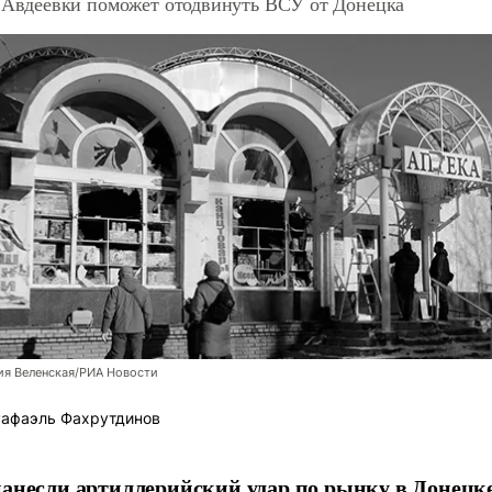
 Авдеевки поможет отодвинуть ВСУ от Донецка
ия Веленская/РИА Новости
афаэль Фахрутдинов
анесли артиллерийский удар по рынку в Донецке