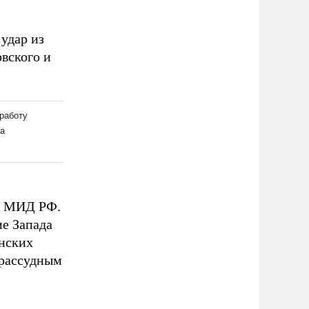
удар из
вского и
 в МИД РФ.
ие Запада
инских
зрассудным