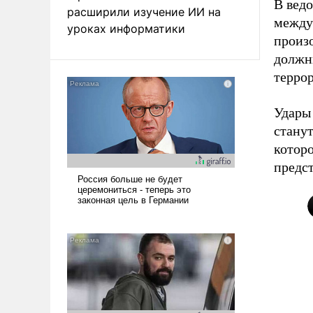
В вед
расширили изучение ИИ на
между
уроках информатики
произ
должн
террор
Удары
стану
котор
предст