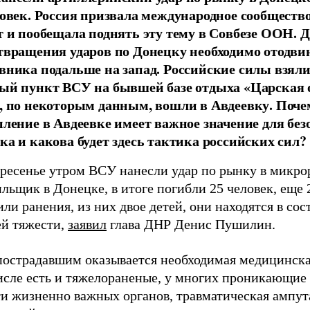
ловек. Россия призвала международное сообщество
т и пообещала поднять эту тему в Совбезе ООН. 
твращения ударов по Донецку необходимо отодви
вника подальше на запад. Российские силы взя
ый пункт ВСУ на бывшей базе отдыха «Царская о
, по некоторым данным, вошли в Авдеевку. Поче
пление в Авдеевке имеет важное значение для без
ка и какова будет здесь тактика российских сил?
кресенье утром ВСУ нанесли удар по рынку в микро
льщик в Донецке, в итоге погибли 25 человек, еще 
ли ранения, из них двое детей, они находятся в со
ей тяжести,
заявил
глава ДНР Денис Пушилин.
пострадавшим оказывается необходимая медицинск
исле есть и тяжелораненые, у многих проникающие 
ти жизненно важных органов, травматическая ампут