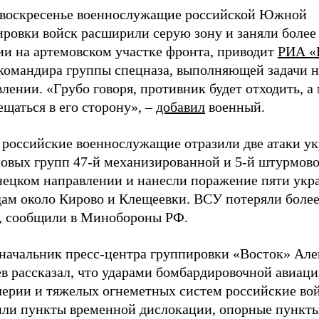
в воскресенье военнослужащие российской Южной
ировки войск расширили серую зону и заняли более
ии на артемовском участке фронта, приводит
РИА «
 командира группы спецназа, выполняющей задачи н
лении. «Грубо говоря, противник будет отходить, а
щаться в его сторону», –
добавил
военный.
 российские военнослужащие отразили две атаки у
овых групп 47-й механизированной и 5-й штурмово
нецком направлении и нанесли поражение пяти ук
дам около Кирово и Клещеевки. ВСУ потеряли более
т, сообщили в Минобороны РФ.
 начальник пресс-центра группировки «Восток» Але
в рассказал, что ударами бомбардировочной авиаци
лерии и тяжелых огнеметных систем российские во
или пункты временной дислокации, опорные пункты