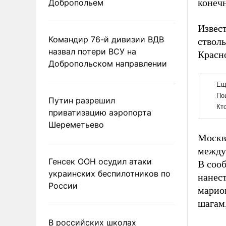
конеч
Добропольем
Извест
Командир 76-й дивизии ВДВ
стволь
назвал потери ВСУ на
Красн
Добропольском направлении
Путин разрешил
приватизацию аэропорта
Шереметьево
Москв
между
Генсек ООН осудил атаки
В соо
украинских беспилотников по
нанес
России
марио
шагам
В российских школах