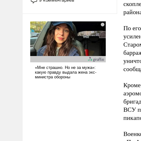
скопл
назад было образом для
псевдонаучной фантастики, стало
район
всерьез обсуждаемой идеей.
По его
усиле
Старо
барра
уничт
сообщ
Кроме 
аэромо
брига
ВСУ п
пикап
Военк