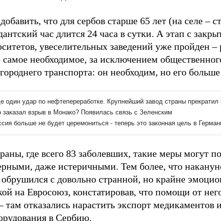
добавить, что для сербов старше 65 лет (на селе – с
антский час длится 24 часа в сутки. А этап с закр
ситетов, увеселительных заведений уже пройден – 
о самое необходимое, за исключением общественног
ороднего транспорта: он необходим, но его больше 
раны, где всего 83 заболевших, такие меры могут по
ерными, даже истеричными. Тем более, что наканун
 обрушился с довольно странной, но крайне эмоци
ой на Евросоюз, констатировав, что помощи от нег
– там отказались нарастить экспорт медикаментов 
орудования в Сербию.