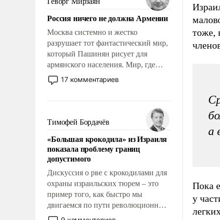
Геворг Мирзаян
Израил
Китаем.
Россия ничего не должна Армении
малово
тоже, 
Москва системно и жестко
разрушает тот фантастический мир,
членов
который Пашинян рисует для
армянского населения. Мир, где
политические прожекты будут
17 комментариев
безусловно оплачиваться за счет
российских налогоплательщиков и
Ср
где Еревану за свои поступки не
бо
нужно отвечать.
Тимофей Бордачёв
а 
«Большая крокодила» из Израиля
показала проблему границ
допустимого
Дискуссия о рве с крокодилами для
охраны израильских тюрем – это
Пока е
пример того, как быстро мы
у час
двигаемся по пути революционных
легких
изменений. То, что несколько лет
9 комментариев