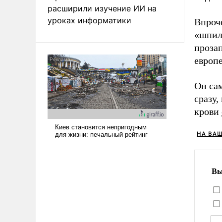
расширили изучение ИИ на
уроках информатики
Впроче
«шпил
прозап
европе
Он сам
сразу,
крови
НА ВА
Вы