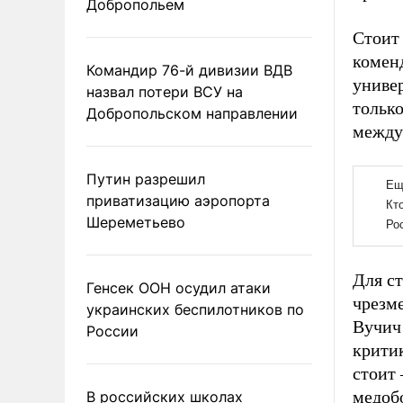
Добропольем
Стоит 
коменд
Командир 76-й дивизии ВДВ
универ
назвал потери ВСУ на
тольк
Добропольском направлении
междуг
Путин разрешил
приватизацию аэропорта
Шереметьево
Для ст
Генсек ООН осудил атаки
чрезм
украинских беспилотников по
Вучич
России
критик
стоит 
медоб
В российских школах