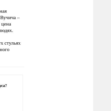
ная
 Вучича –
 цена
людях.
ух стульях
много
уса?