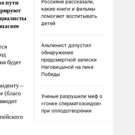
по пути
Россияне рассказали,
ерируют
какие книги и фильмы
помогают воспитывать
ециалисты
детей
опаснее
Альпинист допустил
тся
обнаружение
под
предсмертной записки
ия будет
Наговицыной на пике
Победы
зиденту –
е (благо
Ученые разрушили миф о
 вводит
«гонке сперматозоидов»
при оплодотворении
опейского