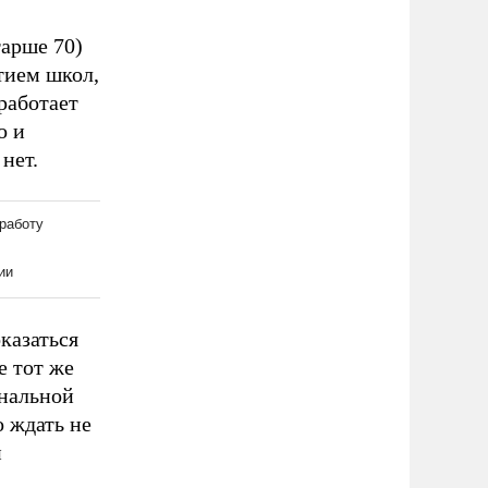
тарше 70)
ытием школ,
работает
о и
нет.
казаться
е тот же
ональной
о ждать не
и