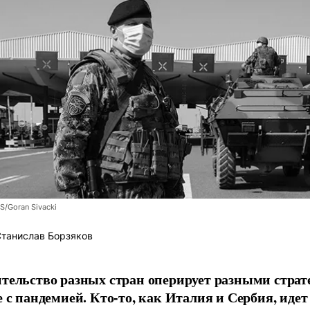
/Goran Sivacki
танислав Борзяков
тельство разных стран оперирует разными страт
е с пандемией. Кто-то, как Италия и Сербия, идет