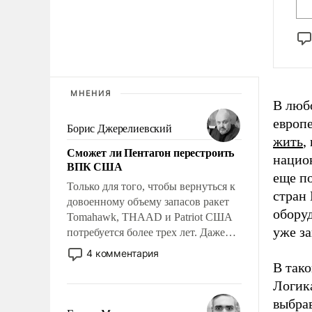
МНЕНИЯ
В любо
европ
Борис Джерелиевский
жить
,
Сможет ли Пентагон перестроить
нацио
ВПК США
еще п
Только для того, чтобы вернуться к
стран 
довоенному объему запасов ракет
обору
Tomahawk, THAAD и Patriot США
уже за
потребуется более трех лет. Даже
небольшая война с Ираном
4 комментария
опустошила американские
В тако
арсеналы. Сложившаяся ситуация
Логика
означает многолетний период
выбра
уязвимости США, например, перед