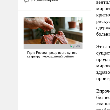
вентил
назад было образом для
мирово
псевдонаучной фантастики, стало
всерьез обсуждаемой идеей.
критич
рискуе
сдерж
больн
Эта ло
сущес
продли
миров
здрав
проигр
Впроч
бизнес
«капи
пробл