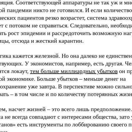
яция. Соответствующей аппаратуры не так уж и мно
й пандемии никто не готовился. И если количество
еских пациентов резко возрастет, система здравоо
т с потоком не справиться. Следовательно, необхо
ать рост эпидемии и рассредоточить возможную наг
ицы, отсюда и жесткий карантин.
гика кажется железной. Но она далеко не единствен
твующих. У экономистов, например, есть другая. Ч
тся локаут,
тем больше миллиардных убытков
он п
ой экономике. Больше убытков – меньше денег на
оохранение уже завтра. В перспективе можно сильн
ать – в том числе и по количеству потерянных жизн
ем, насчет жизней – это всего лишь предположение
а не всегда совпадают с интересами общества, зато 
танов» есть инструменты по лоббированию своего п
еме.