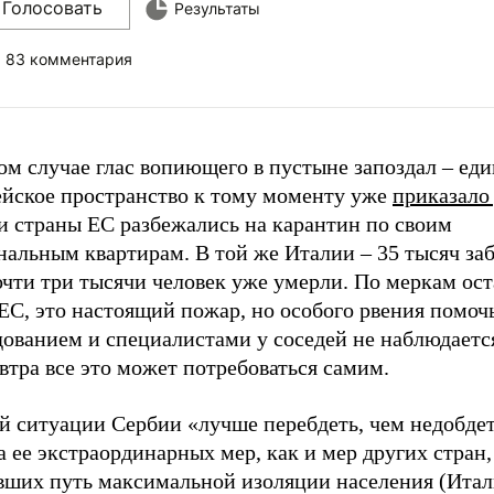
Голосовать
Результаты
83 комментария
м случае глас вопиющего в пустыне запоздал – еди
ейское пространство к тому моменту уже
приказало
 и страны ЕС разбежались на карантин по своим
нальным квартирам. В той же Италии – 35 тысяч за
очти три тысячи человек уже умерли. По меркам ос
ЕС, это настоящий пожар, но особого рвения помоч
дованием и специалистами у соседей не наблюдаетс
втра все это может потребоваться самим.
й ситуации Сербии «лучше перебдеть, чем недобдет
 ее экстраординарных мер, как и мер других стран,
вших путь максимальной изоляции населения (Итал