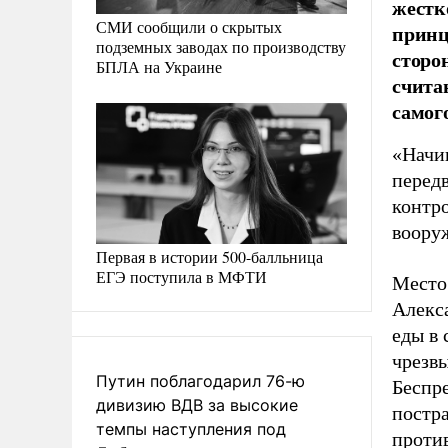
жестк
СМИ сообщили о скрытых
принц
подземных заводах по производству
сторо
БПЛА на Украине
счита
самог
«Начин
перед
контр
воору
Первая в истории 500-балльница
ЕГЭ поступила в МФТИ
Место 
Алекс
еды в 
чрезв
Путин поблагодарил 76-ю
Беспре
дивизию ВДВ за высокие
постра
темпы наступления под
проти