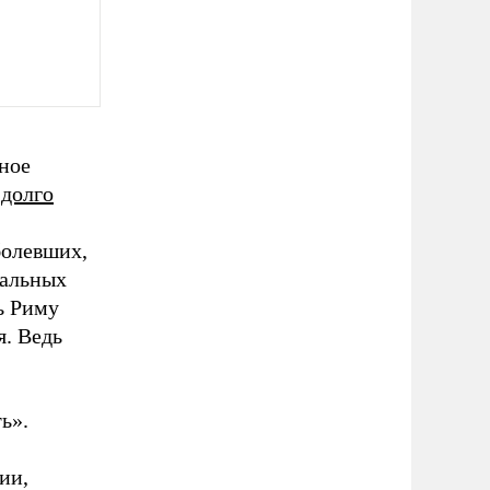
ное
 долго
болевших,
тальных
ь Риму
я. Ведь
ь».
ии,