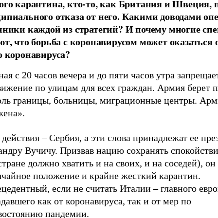
ого карантина, кто-то, как Британия и Швеция, 
ипиального отказа от него. Какими доводами оп
нники каждой из стратегий? И почему многие сп
ют, что борьба с коронавирусом может оказаться 
о коронавируса?
ая с 20 часов вечера и до пяти часов утра запрещае
вижение по улицам для всех граждан. Армия берет 
оль границы, больницы, миграционные центры. Арм
жена».
действия – Сербия, а эти слова принадлежат ее пре
андру Вучичу. Призвав нацию сохранять спокойстви
стране должно хватить и на своих, и на соседей), он
ычайное положение и крайне жесткий карантин.
цедентный, если не считать Италии – главного евр
давшего как от коронавируса, так и от мер по
востоянию пандемии.