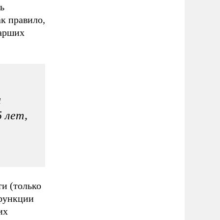
ь
к правило,
тарших
и
 лет,
ти (только
 функции
их