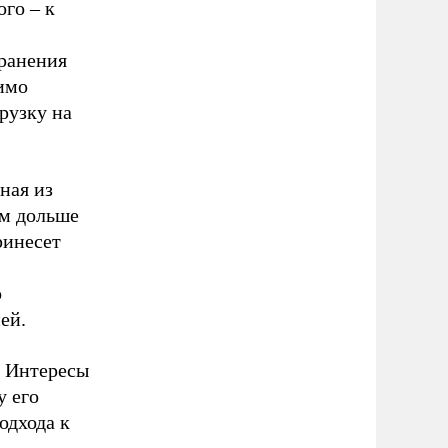
го – к
хранения
димо
рузку на
ная из
ем дольше
ринесет
о
ей.
. Интересы
у его
одхода к