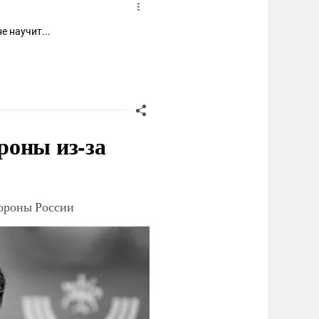
е научит...
роны из-за
тороны России