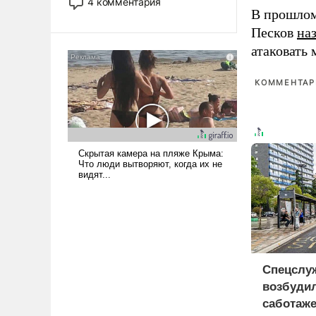
4 комментария
лет. Даже небольшая война с
В прошлом
Ираном опустошила
Песков
на
американские арсеналы.
атаковать
Сложившаяся ситуация
означает многолетний период
КОММЕНТАРИ
уязвимости США, например,
перед Китаем.
Спецслу
возбудил
саботаже