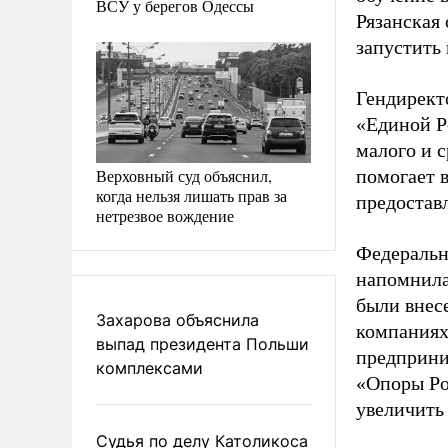
ВСУ у берегов Одессы
Рязанская
запустить
Гендирект
«Единой Р
малого и 
Верховный суд объяснил,
помогает 
когда нельзя лишать прав за
предостав
нетрезвое вождение
Федеральн
напомнила 
были внес
Захарова объяснила
компаниях
выпад президента Польши
предприни
комплексами
«Опоры Ро
увеличить
Судья по делу Католикоса