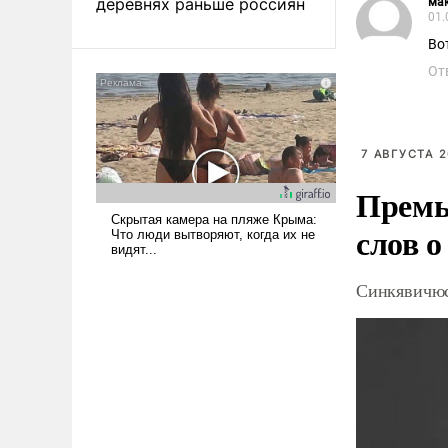
деревнях раньше россиян
ма
01.
Во
От
7 АВГУСТА 2
Премь
слов о
Синкявичюс