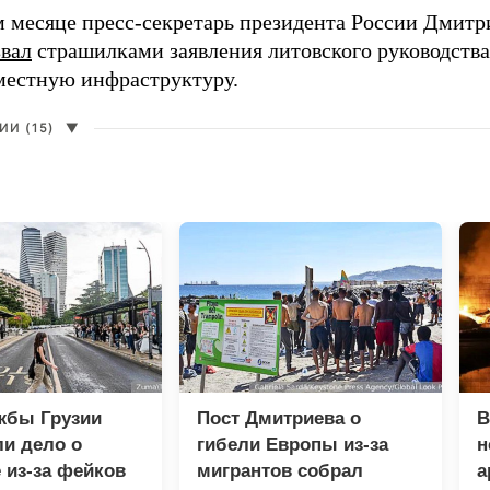
 месяце пресс-секретарь президента России Дмитр
звал
страшилками заявления литовского руководств
 местную инфраструктуру.
И (15)
▼
жбы Грузии
Пост Дмитриева о
В
и дело о
гибели Европы из-за
н
 из-за фейков
мигрантов собрал
а