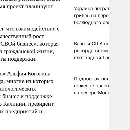
емя проект планируют
Украина потратила 1 мл
гривен на переименова
безлюдного села
, что взаимодействие с
качественный рост
«СВОй бизнес», которая
Власти США сообщили 
рекордной смертности 
в гражданской жизни,
плотоядной бактерии
нты поддержки.
о» Альфия Когогина
Подросток получил
да, многие из которых
ножевое ранение в дра
хнологических
на севере Москвы
 бизнес и поддержке
р Калинин, президент
ых предприятий и