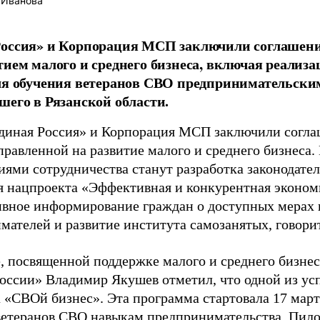
 Иванова
оссия» и Корпорация МСП заключили соглашение
тием малого и среднего бизнеса, включая реали
ля обучения ветеранов СВО предпринимательски
шего в Рязанской области.
диная Россия» и Корпорация МСП заключили согла
аправленной на развитие малого и среднего бизнес
иями сотрудничества станут разработка законодате
я нацпроекта «Эффективная и конкурентная эконом
ивное информирование граждан о доступных мерах
мателей и развитие института самозанятых, говори
, посвященной поддержке малого и среднего бизнес
оссии» Владимир Якушев отметил, что одной из ус
 «СВОй бизнес». Эта программа стартовала 17 март
ветеранов СВО навыкам предпринимательства. Пил