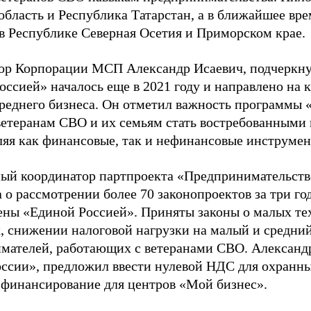
 область и Республика Татарстан, а в ближайшее вр
 в Республике Северная Осетия и Приморском крае.
ор Корпорации МСП Александр Исаевич, подчеркнул
оссией» началось еще в 2021 году и направлено на 
среднего бизнеса. Он отметил важность программы 
ветеранам СВО и их семьям стать востребованными 
ляя как финансовые, так и нефинансовые инструме
ый координатор партпроекта «Предпринимательств
о рассмотрении более 70 законопроектов за три го
ены «Единой Россией». Приняты законы о малых те
, снижении налоговой нагрузки на малый и средний
мателей, работающих с ветеранами СВО. Александ
ссии», предложил ввести нулевой НДС для охранн
 финансирование для центров «Мой бизнес».