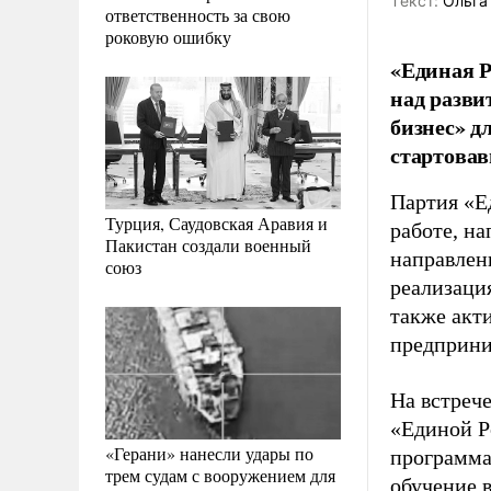
Tекст:
Ольга
ответственность за свою
роковую ошибку
«Единая Р
над разви
бизнес» д
стартовав
Партия «Е
Турция, Саудовская Аравия и
работе, н
Пакистан создали военный
направлен
союз
реализаци
также акт
предприни
На встрече
«Единой Р
«Герани» нанесли удары по
программа
трем судам с вооружением для
обучение 