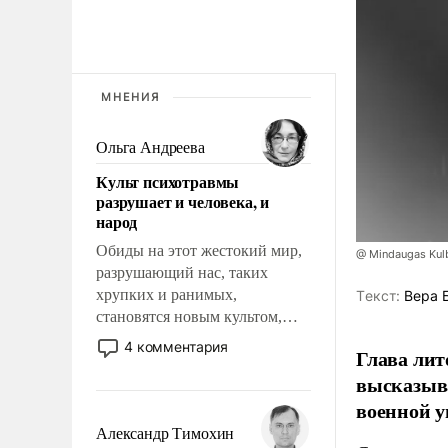
МНЕНИЯ
Ольга Андреева
Культ психотравмы
разрушает и человека, и
народ
Обиды на этот жестокий мир,
@ Mindaugas Kul
разрушающий нас, таких
хрупких и ранимых,
Tекст:
Вера 
становятся новым культом,
постепенно вытесняя и
4 комментария
Глава лит
отменяя традиционное
высказыв
требование к человеку – быть
мужественным и твердым под
военной у
ударами судьбы, брать на себя
Александр Тимохин