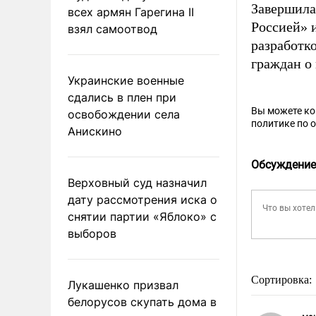
Завершила
всех армян Гарегина II
Россией» 
взял самоотвод
разработк
граждан о
Украинские военные
сдались в плен при
Вы можете к
освобождении села
политике по 
Анискино
Обсуждение
Верховный суд назначил
дату рассмотрения иска о
снятии партии «Яблоко» с
выборов
Сортировка:
Лукашенко призвал
белорусов скупать дома в