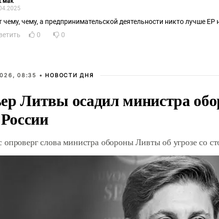
к мак
04.2025
т чему, чему, а предпринимательской деятельности никто лучше ЕР н
ветить
0
0
026, 08:35 •
НОВОСТИ ДНЯ
ер Литвы осадил министра обо
 России
 опроверг слова министра обороны Ливты об угрозе со с