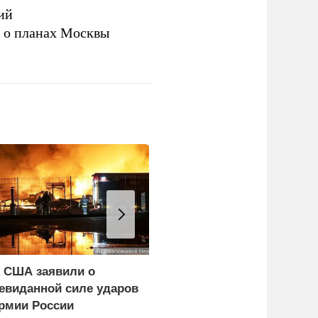
ий
а о планах Москвы
 США заявили о
ЕС ставит украинских
евиданной силе ударов
уклонистов перед
рмии России
выбором между