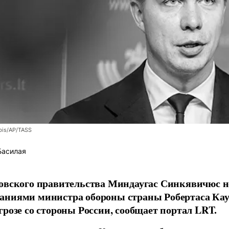
bis/AP/TASS
Басилая
овского правительства Миндаугас Синкявичюс не
аниями министра обороны страны Робертаса Кау
грозе со стороны России, сообщает портал LRT.