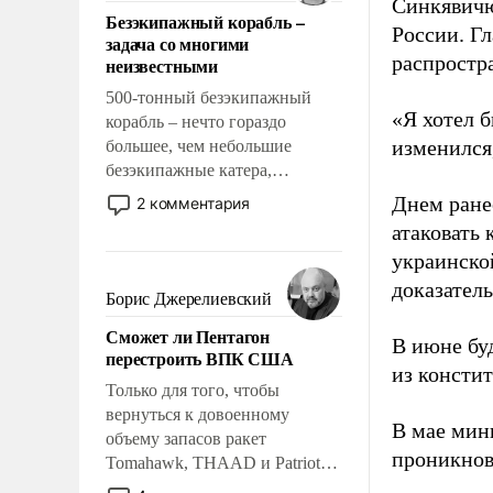
ответственность, помогать
Синкявичю
Безэкипажный корабль –
слабым, идти вперед и
России. Гл
задача со многими
адаптироваться.
распростр
неизвестными
500-тонный безэкипажный
«Я хотел б
корабль – нечто гораздо
изменился
большее, чем небольшие
безэкипажные катера,
применение которых уже
Днем ране
2 комментария
стало обыденностью. Задача по
атаковать
созданию такого корабля очень
украинско
сложна и амбициозна. Однако
доказатель
и ее реализация радикально
Борис Джерелиевский
поднимет наши боевые
Сможет ли Пентагон
возможности.
В июне бу
перестроить ВПК США
из консти
Только для того, чтобы
вернуться к довоенному
В мае мин
объему запасов ракет
проникнов
Tomahawk, THAAD и Patriot
США потребуется более трех