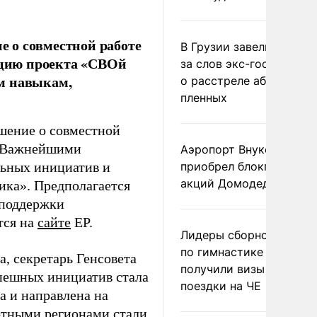
 о совместной работе
В Грузии завели дело и
зацию проекта «СВОй
за слов экс-госминист
м навыкам,
о расстреле абхазских
пленных
шение о совместной
а. Важнейшими
Аэропорт Внуково
льных инициатив и
приобрел блокпакет
акций Домодедово
ика». Предполагается
 поддержки
тся на
сайте
ЕР.
Лидеры сборной Росси
по гимнастике не
а, секретарь Генсовета
получили визы для
пешных инициатив стала
поездки на ЧЕ
а и направлена на
отными регионами стали