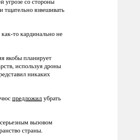
й угрозе со стороны
 и тщательно взвешивать
з как-то кардинально не
ия якобы планирует
рств, используя дроны
представил никаких
ичюс
предложил
убрать
серьезным вызовом
ранство страны.