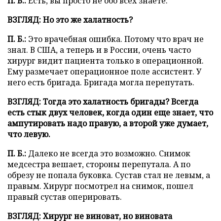
П. Б.:
Есть, вы просто не обо всех знаете.
ВЗГЛЯД:
Но это же халатность?
П. Б.:
Это врачебная ошибка. Потому что врач не
знал. В США, а теперь и в России, очень часто
хирург видит пациента только в операционной.
Ему размечает операционное поле ассистент. У
него есть бригада. Бригада могла перепутать.
ВЗГЛЯД:
Тогда это халатность бригады? Всегда
есть стык двух человек, когда один еще знает, что
ампутировать надо правую, а второй уже думает,
что левую.
П. Б.:
Далеко не всегда это возможно. Снимок
медсестра вешает, стороны перепутала. А по
обрезу не попала буковка. Сустав стал не левым, а
правым. Хирург посмотрел на снимок, пошел
правый сустав оперировать.
ВЗГЛЯД: Хирург не виноват, но виновата