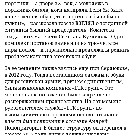
портянки. На дворе XXI век, а молодежь в
портянках бегала, ноги натирала. Если бы была
качественная обувь, то и портянки были бы не
нужны», – рассказала газете ВЗГЛЯД о тогдашней
ситуации бывший председатель «Комитета
солдатских матерей» Светлана Кузнецова. Один
комплект портянок заменили на три–четыре
пары носков – и параллельно продолжали решать
проблему качества армейской обуви.
За ее решение также взялись еще при Сердюкове,
в 2012 году. Тогда поставщиком одежды и обуви
для российской армии, причем единственным,
была назначена компания «БТК групп». Это
монопольное положение было закреплено
распоряжением правительства. На тот момент
руководителем службы «БТК групп» по
взаимодействию с органами исполнительной
власти был полковник в отставке Андрей
Подопригорин. В бизнес-структуру он перешел в
том же 2012 году, уйдя с должности главы