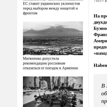
Tекст:
Е
ЕС ставит украинских уклонистов
перед выбором между нищетой и
фронтом
На пр
двухд
Буэно
Франц
Амери
предп
«нахо
Матвиенко допустила
рекомендацию россиянам
Habe
отказаться от поездок в Армению
В 
об
пр