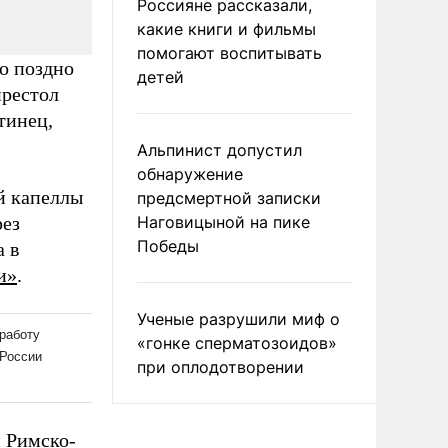
Россияне рассказали,
какие книги и фильмы
помогают воспитывать
но поздно
детей
престол
тинец,
Альпинист допустил
обнаружение
й капеллы
предсмертной записки
рез
Наговицыной на пике
Победы
а в
и»
.
Ученые разрушили миф о
«гонке сперматозоидов»
при оплодотворении
н Римско-