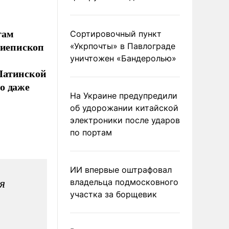
гам
Сортировочный пункт
хиепископ
«Укрпочты» в Павлограде
уничтожен «Бандеролью»
Латинской
о даже
На Украине предупредили
об удорожании китайской
электроники после ударов
по портам
ИИ впервые оштрафовал
я
владельца подмосковного
участка за борщевик