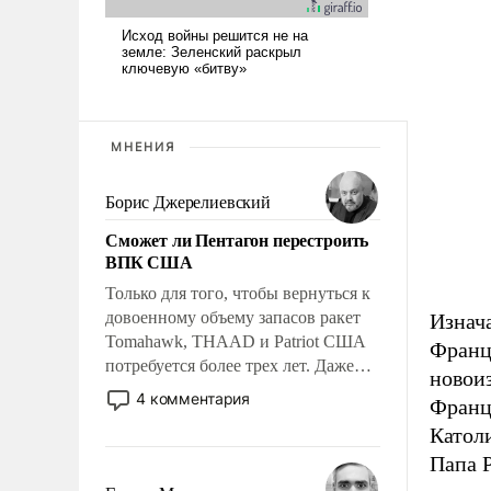
МНЕНИЯ
Борис Джерелиевский
Сможет ли Пентагон перестроить
ВПК США
Только для того, чтобы вернуться к
довоенному объему запасов ракет
Изнач
Tomahawk, THAAD и Patriot США
Франци
потребуется более трех лет. Даже
новои
небольшая война с Ираном
4 комментария
Франци
опустошила американские
Католи
арсеналы. Сложившаяся ситуация
Папа 
означает многолетний период
уязвимости США, например, перед