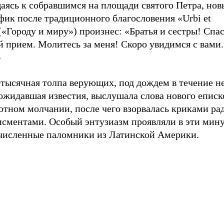
аясь к собравшимся на площади святого Петра, нов
фик после традиционного благословения «Urbi et
(«Городу и миру») произнес: «Братья и сестры! Спас
й прием. Молитесь за меня! Скоро увидимся с вами
»
тысячная толпа верующих, под дождем в течение н
ожидавшая известия, выслушала слова нового еписк
ютном молчании, после чего взорвалась криками ра
исментами. Особый энтузиазм проявляли в эти мин
численные паломники из Латинской Америки.