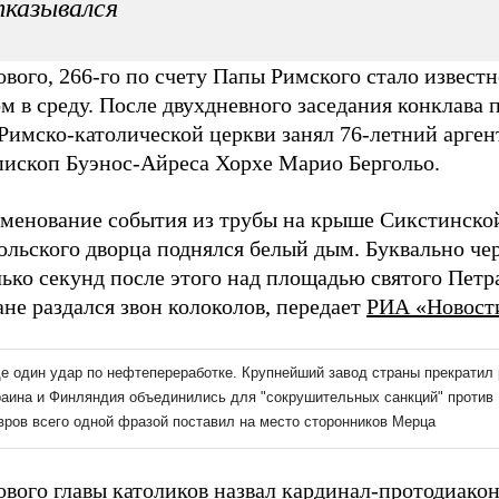
казывался
вого, 266-го по счету Папы Римского стало извест
м в среду. После двухдневного заседания конклава 
Римско-католической церкви занял 76-летний арген
пископ Буэнос-Айреса Хорхе Марио Бергольо.
аменование события из трубы на крыше Сикстинско
ольского дворца поднялся белый дым. Буквально че
ько секунд после этого над площадью святого Петр
не раздался звон колоколов, передает
РИА «Новост
ового главы католиков назвал кардинал-протодиако