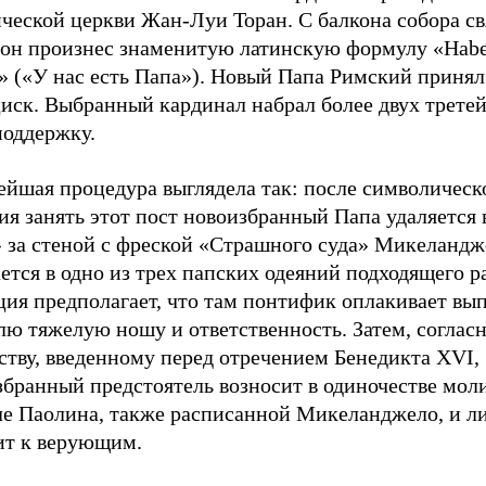
ческой церкви Жан-Луи Торан. С балкона собора св
 он произнес знаменитую латинскую формулу «Hab
» («У нас есть Папа»). Новый Папа Римский принял
иск. Выбранный кардинал набрал более двух третей
поддержку.
ейшая процедура выглядела так: после символическ
ия занять этот пост новоизбранный Папа удаляется 
 за стеной с фреской «Страшного суда» Микеландже
ется в одно из трех папских одеяний подходящего р
ция предполагает, что там понтифик оплакивает вы
лю тяжелую ношу и ответственность. Затем, соглас
ству, введенному перед отречением Бенедикта XVI,
бранный предстоятель возносит в одиночестве моли
ле Паолина, также расписанной Микеланджело, и л
ит к верующим.