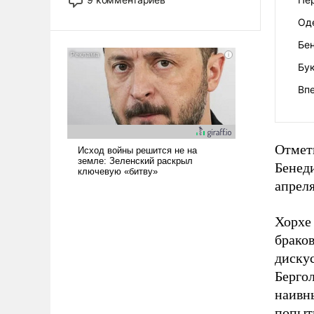
назад было образом для
Од
псевдонаучной фантастики, стало
всерьез обсуждаемой идеей.
Бен
Бу
Впе
Отмети
Бенеди
апреля
Хорхе
браков
дискус
Бергол
наивны
попыт