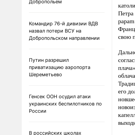
Добропольем
католи
Петра
papam
Командир 76-й дивизии ВДВ
Франц
назвал потери ВСУ на
свою 
Добропольском направлении
Дальн
соглас
Путин разрешил
приватизацию аэропорта
плача»
Шереметьево
облача
Тради
его до
Генсек ООН осудил атаки
новше
украинских беспилотников по
новоиз
России
капел
выход
В российских школах