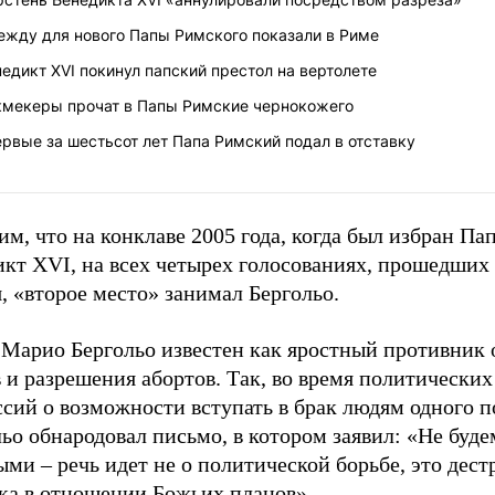
ежду для нового Папы Римского показали в Риме
едикт XVI покинул папский престол на вертолете
кмекеры прочат в Папы Римские чернокожего
рвые за шестьсот лет Папа Римский подал в отставку
м, что на конклаве 2005 года, когда был избран Па
кт ХVI, на всех четырех голосованиях, прошедших 
, «второе место» занимал Бергольо.
 Марио Бергольо известен как яростный противник
 и разрешения абортов. Так, во время политических
сий о возможности вступать в брак людям одного п
ьо обнародовал письмо, в котором заявил: «Не буде
ми – речь идет не о политической борьбе, это дест
ка в отношении Божьих планов».