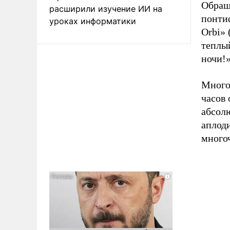
Обращ
расширили изучение ИИ на
понти
уроках информатики
Orbi» 
теплы
ночи!
Много
часов 
абсол
аплод
много