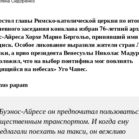
лена Сидоренко
естол главы Римско-католической церкви по ито
невного заседания конклава избран 76-летний ар
с-Айреса Хорхе Марио Бергольо, принявший имя
иск. Особое ликование выразили жители стран 
ки, а врио президента Венесуэлы Николас Мадур
оложил, что на выбор понтифика мог повлиять
дящийся на небесах» Уго Чавес.
mus papam
Буэнос-Айресе он предпочитал пользоватьс
щественным транспортом. И когда ему
едлагали поехать на такси, он вежливо