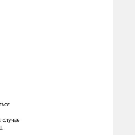
ться
м случае
I.