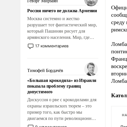
Геворг Мирзаян
Китаем.
Офици
Россия ничего не должна Армении
сообщ
Москва системно и жестко
среду
разрушает тот фантастический мир,
римск
который Пашинян рисует для
армянского населения. Мир, где
Ломба
политические прожекты будут
17 комментариев
безусловно оплачиваться за счет
понтиф
российских налогоплательщиков и
Франц
где Еревану за свои поступки не
воскре
нужно отвечать.
Тимофей Бордачёв
вторни
«Большая крокодила» из Израиля
Ломба
показала проблему границ
допустимого
Катол
Дискуссия о рве с крокодилами для
охраны израильских тюрем – это
пример того, как быстро мы
НА
двигаемся по пути революционных
изменений. То, что несколько лет
9 комментариев
Пе