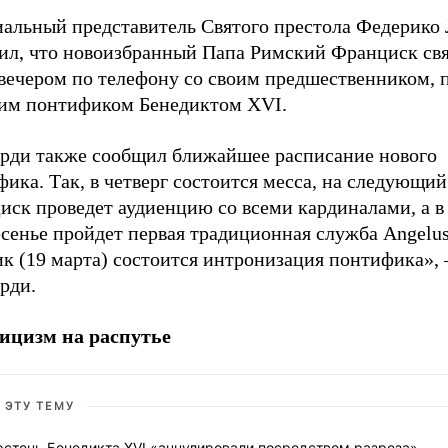
альный представитель Святого престола Федерико
ил, что новоизбранный Папа Римский Франциск свя
 вечером по телефону со своим предшественником,
им понтификом Бенедиктом XVI.
рди также сообщил ближайшее расписание нового
ика. Так, в четверг состоится месса, на следующий
иск проведет аудиенцию со всеми кардиналами, а в
сенье пройдет первая традиционная служба Angelus
к (19 марта) состоится интронизация понтифика», 
рди.
ицизм на распутье
 ЭТУ ТЕМУ
рстень Бенедикта XVI «аннулировали посредством разреза»