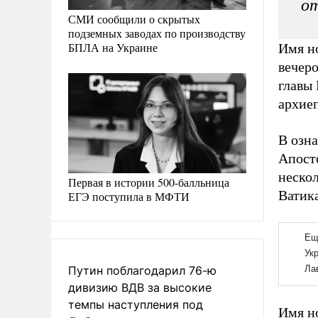
от
СМИ сообщили о скрытых
подземных заводах по производству
БПЛА на Украине
Имя но
вечеро
главы 
архие
В озн
Апост
нескол
Первая в истории 500-балльница
Ватика
ЕГЭ поступила в МФТИ
Путин поблагодарил 76-ю
дивизию ВДВ за высокие
темпы наступления под
Имя н