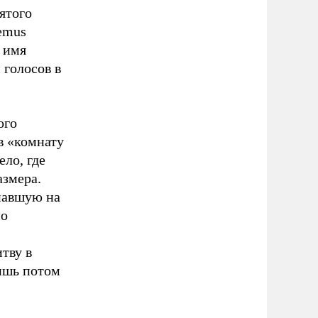
ятого
emus
 имя
 голосов в
ого
в «комнату
ло, где
азмера.
павшую на
но
тву в
ишь потом