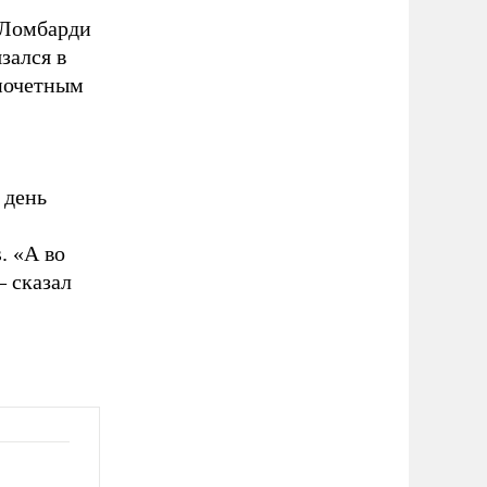
 Ломбарди
зался в
 почетным
 день
. «А во
– сказал