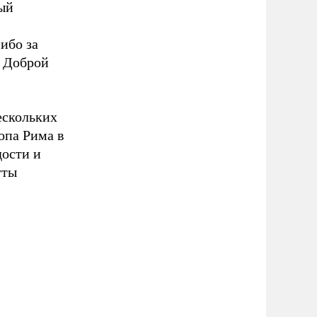
ый
ибо за
. Доброй
ескольких
опа Рима в
дости и
уты