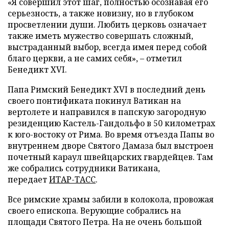
«Я совершил этот шаг, полностью осознавая его
серьезность, а также новизну, но в глубоком
просветлении души. Любить церковь означает
также иметь мужество совершать сложный,
выстраданный выбор, всегда имея перед собой
благо церкви, а не самих себя»,
–
отметил
Бенедикт XVI.
Папа Римский Бенедикт XVI в последний день
своего понтификата покинул Ватикан на
вертолете и направился в папскую загородную
резиденцию Кастель-Гандольфо в 50 километрах
к юго-востоку от Рима. Во время отъезда Папы во
внутреннем дворе Святого Дамаза был выстроен
почетный караул швейцарских гвардейцев. Там
же собрались сотрудники Ватикана,
передает
ИТАР-ТАСС
.
Все римские храмы забили в колокола, провожая
своего епископа. Верующие собрались на
площади Святого Петра. На не очень большой