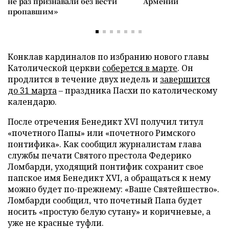
не раз признавали без вести
Армении
пропавшим»
Конклав кардиналов по избранию нового главы
Католической церкви
соберется в марте
. Он
продлится в течение двух недель и
завершится
до 31 марта
– праздника Пасхи по католическому
календарю.
После отречения Бенедикт XVI получил титул
«почетного Папы» или «почетного Римского
понтифика». Как сообщил журналистам глава
службы печати Святого престола Федерико
Ломбарди, уходящий понтифик сохранит свое
папское имя Бенедикт XVI, а обращаться к нему
можно будет по-прежнему: «Ваше Святейшество».
Ломбарди сообщил, что почетный Папа будет
носить «простую белую сутану» и коричневые, а
уже не красные туфли.