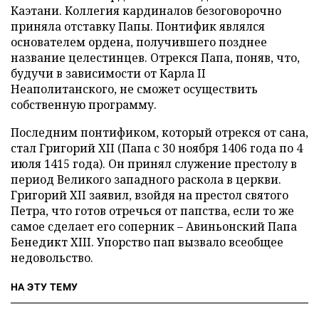
Каэтани. Коллегия кардиналов безоговорочно
приняла отставку Папы. Понтифик являлся
основателем ордена, получившего позднее
название целестинцев. Отрекся Папа, поняв, что,
будучи в зависимости от Карла II
Неаполитанского, не сможет осуществить
собственную программу.
Последним понтификом, который отрекся от сана,
стал Григорий XII (Папа с 30 ноября 1406 года по 4
июля 1415 года). Он принял служение престолу в
период Великого западного раскола в церкви.
Григорий XII заявил, взойдя на престол святого
Петра, что готов отречься от папства, если то же
самое сделает его соперник – Авиньонский Папа
Бенедикт XIII. Упорство пап вызвало всеобщее
недовольство.
НА ЭТУ ТЕМУ