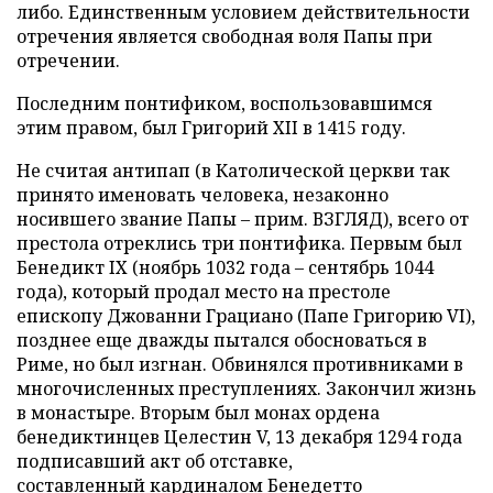
либо. Единственным условием действительности
отречения является свободная воля Папы при
отречении.
Последним понтификом, воспользовавшимся
этим правом, был Григорий XII в 1415 году.
Не считая антипап (в Католической церкви так
принято именовать человека, незаконно
носившего звание Папы – прим. ВЗГЛЯД), всего от
престола отреклись три понтифика. Первым был
Бенедикт IX (ноябрь 1032 года – сентябрь 1044
года), который продал место на престоле
епископу Джованни Грациано (Папе Григорию VI),
позднее еще дважды пытался обосноваться в
Риме, но был изгнан. Обвинялся противниками в
многочисленных преступлениях. Закончил жизнь
в монастыре. Вторым был монах ордена
бенедиктинцев Целестин V, 13 декабря 1294 года
подписавший акт об отставке,
составленный кардиналом Бенедетто