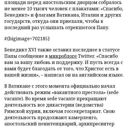
площади перед апостольским дворцом собралось
не менее 10 тысяч человек с плакатами: «Спасибо,
Бенедикт» и флагами Ватикана, Италии и других
государств, откуда они приехали, чтобы в
последний раз услышать отрекшегося Папу.
#{bigimage=702185}
Бенедикт XVI также оставил последнее в статусе
Папы сообщение в
микроблоге
Twitter. «Спасибо
вам за вашу любовь и поддержку. И пусть всегда с
вами будет благодать от того, что Христос есть в
вашей жизни»,
–
написал он на английском языке.
В Ватикане с этого момента официально начал
действовать режим «вакантного престола» (sede
vacante). Во время sede vacante прекращают
деятельность все дикастерии (ведомства)
Римской курии, включая госсекретариат. Свою
деятельность продолжают камерленго,
апостольский пенитенциарий, архипресвитер