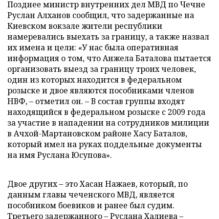
Позднее министр внутренних дел МВД по Чечне
Руслан Алханов сообщил, что задержанные на
Киевском вокзале жители республики
намеревались выехать за границу, а также назвал
их имена и цели: «У нас была оперативная
информация о том, что Анжела Баталова пытается
организовать выезд за границу троих человек,
один из которых находится в федеральном
розыске и двое являются пособниками членов
НВФ,
–
отметил он.
–
В состав группы входят
находящийся в федеральном розыске с 2009 года
за участие в нападении на сотрудников милиции
в Ачхой-Мартановском районе Хасу Баталов,
который имел на руках поддельные документы
на имя Руслана Юсупова».
Двое других
–
это Хасан Нажаев, который, по
данным главы чеченского МВД, является
пособником боевиков и ранее был судим.
Третьего задержанного
–
Руслана Халиева
–