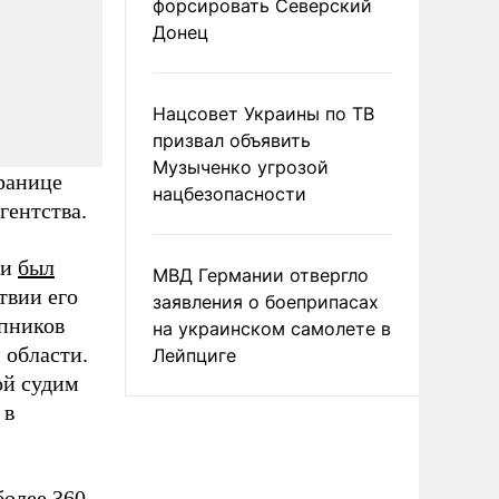
форсировать Северский
Донец
Нацсовет Украины по ТВ
призвал объявить
Музыченко угрозой
ранице
нацбезопасности
гентства.
ии
был
МВД Германии отвергло
твии его
заявления о боеприпасах
упников
на украинском самолете в
 области.
Лейпциге
ой судим
 в
более 360