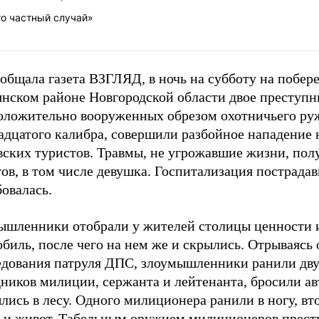
то частный случай»
общала газета ВЗГЛЯД, в ночь на субботу на побер
янском районе Новгородской области двое преступн
оложительно вооруженных обрезом охотничьего ру
адцатого калибра, совершили разбойное нападение 
вских туристов. Травмы, не угрожавшие жизни, пол
ов, в том числе девушка. Госпитализация пострада
овалась.
ышленники отобрали у жителей столицы ценности 
биль, после чего на нем же и скрылись. Отрываясь 
едования патруля ДПС, злоумышленники ранили дв
дников милиции, сержанта и лейтенанта, бросили а
лись в лесу. Одного милиционера ранили в ногу, вто
у и живот. Табельным оружием милиционеров прест