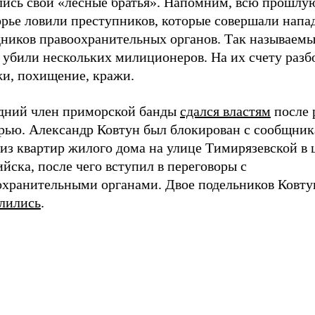
лись свои «лесные братья». Напомним, всю прошлу
рье ловили преступников, которые совершали напа
дников правоохранительных органов. Так называемы
 убили нескольких милиционеров. На их счету разб
жи, похищение, кражи.
дний член приморской банды
сдался властям
после 
ерью. Александр Ковтун был блокирован с сообщник
из квартир жилого дома на улице Тимирязевской в 
йска, после чего вступил в переговоры с
охранительными органами. Двое подельников Ковту
елились
.