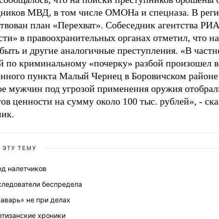
дников МВД, в том числе ОМОНа и спецназа. В рег
ствован план «Перехват». Собеседник агентства РИ
ти» в правоохранительных органах отметил, что на
быть и другие аналогичные преступления. «В частн
й по криминальному «почерку» разбой произошел в
енного пункта Малый Чернец в Боровичском районе 
вое мужчин под угрозой применения оружия отобрал
ов ценности на сумму около 100 тыс. рублей», - ска
ник.
 ЭТУ ТЕМУ
ед налетчиков
следователи беспредела
аварь» не при делах
ртизанские хроники