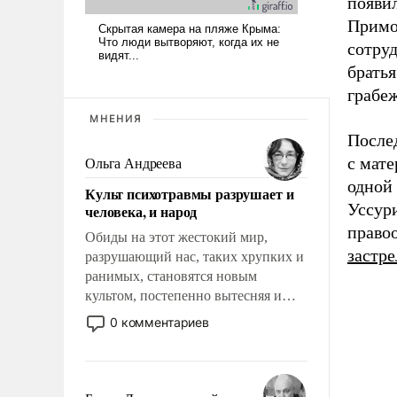
появи
Примо
сотру
братья
грабе
МНЕНИЯ
После
с мат
Ольга Андреева
одной 
Культ психотравмы разрушает и
Уссури
человека, и народ
право
Обиды на этот жестокий мир,
застр
разрушающий нас, таких хрупких и
ранимых, становятся новым
культом, постепенно вытесняя и
отменяя традиционное требование к
0 комментариев
человеку – быть мужественным и
твердым под ударами судьбы, брать
на себя ответственность, помогать
слабым, идти вперед и