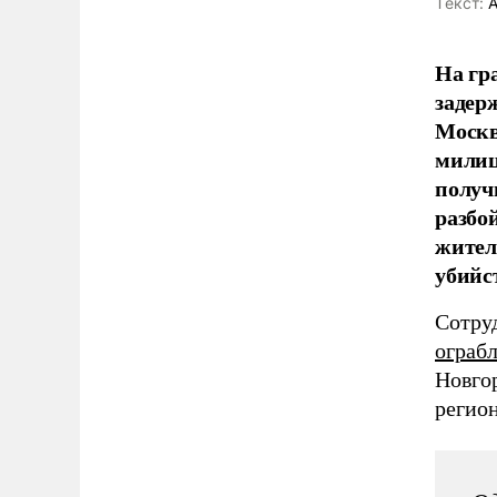
Tекст:
А
На гр
задер
Москв
милиц
получ
разбо
жител
убийс
Сотру
ограб
Новго
регио