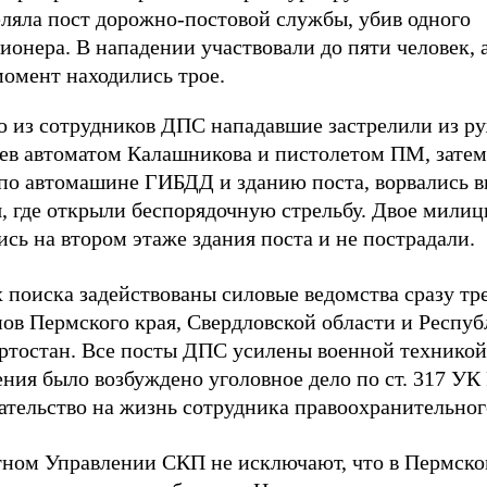
еляла пост дорожно-постовой службы, убив одного
онера. В нападении участвовали до пяти человек, а
момент находились трое.
о из сотрудников ДПС нападавшие застрелили из ру
дев автоматом Калашникова и пистолетом ПМ, зате
 по автомашине ГИБДД и зданию поста, ворвались в
я, где открыли беспорядочную стрельбу. Двое мили
сь на втором этаже здания поста и не пострадали.
 поиска задействованы силовые ведомства сразу тр
нов Пермского края, Свердловской области и Респу
ртостан. Все посты ДПС усилены военной техникой
ния было возбуждено уголовное дело по ст. 317 УК
ательство на жизнь сотрудника правоохранительног
тном Управлении СКП не исключают, что в Пермско