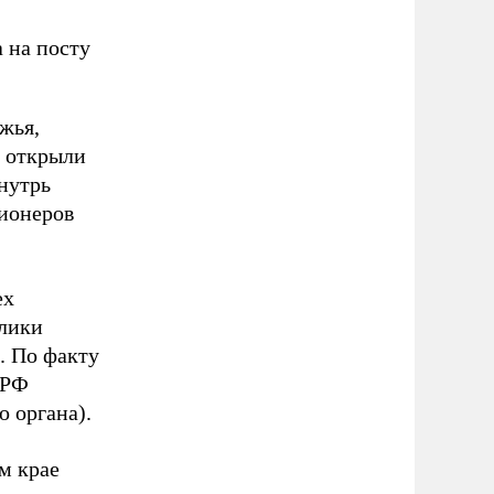
 на посту
жья,
м открыли
нутрь
ционеров
ех
блики
. По факту
 РФ
о органа).
м крае