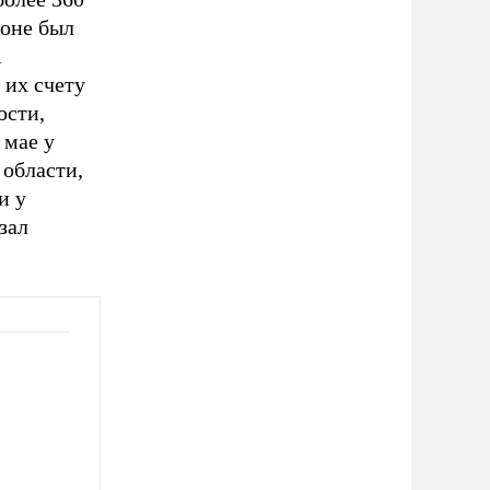
ионе был
А
 их счету
ости,
 мае у
области,
и у
зал