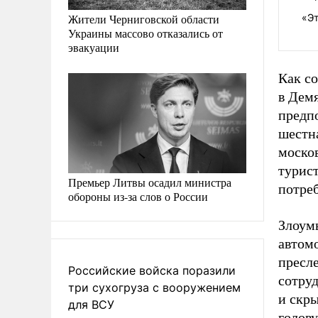
Жители Черниговской области
«Э
Украины массово отказались от
эвакуации
Как со
в Дем
предп
шестн
моско
турист
Премьер Литвы осадил министра
потреб
обороны из-за слов о России
Злоум
автомо
пресл
Российские войска поразили
сотру
три сухогруза с вооружением
и скры
для ВСУ
голов