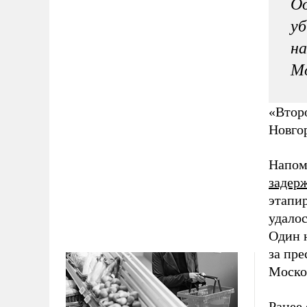
Од
уб
на
Мо
«Втор
Новгор
Напом
задер
этапи
удалос
Один н
за пре
Моско
Ранее