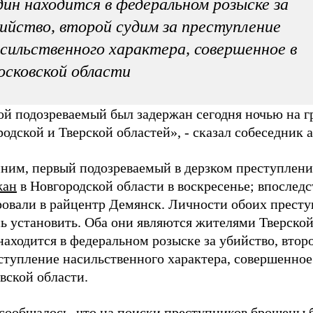
ин находится в федеральном розыске за
ийство, второй судим за преступление
сильственного характера, совершенное в
сковской области
ой подозреваемый был задержан сегодня ночью на г
одской и Тверской областей», - сказал собеседник а
ним, первый подозреваемый в дерзком преступлен
жан
в Новгородской области в воскресенье; впоследс
ровали в райцентр Демянск. Личности обоих прест
ь установить. Оба они являются жителями Тверской
аходится в федеральном розыске за убийство, втор
ступление насильственного характера, совершенное
вской области.
 сообщалось, что на поиски преступников брошены 