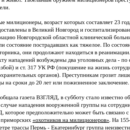
ели.
е милиционеры, возраст которых составляет 23 года
доставлены в Великий Новгород и госпитализирован
мацию Новгородской областной клинической больн
ли состояние пострадавших как тяжелое. По состоя
вторника, они продолжают находиться в реанимации
ту нападений возбуждены два уголовных дела - по 
збой) и ст. 317 УК РФ (покушение на жизнь сотруд
охранительных органов). Преступникам грозит лиш
ы на сроки до 20 лет или пожизненное заключение.
общала газета ВЗГЛЯД, в субботу стало известно о
 случае нападения вооруженной группы на сотрудн
, которое предположительно может быть связано с
 приморских
«охотников на милиционеров»
. На 155
етре трассы Пермь - Екатеринбург группа неизвест