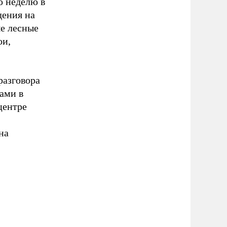
ю неделю в
дения на
е лесные
ои,
разговора
ами в
центре
на