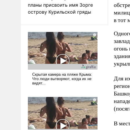
обстр
планы присвоить имя Зорге
острову Курильской гряды
милици
в тот 
Одног
завла
огонь
здани
укрыли
Для их
регио
Башко
нападе
(посяг
В мес