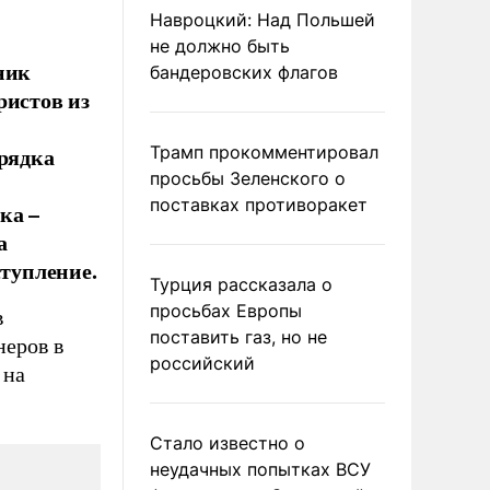
Навроцкий: Над Польшей
не должно быть
ник
бандеровских флагов
ристов из
орядка
Трамп прокомментировал
просьбы Зеленского о
поставках противоракет
ка –
а
ступление.
Турция рассказала о
просьбах Европы
в
поставить газ, но не
еров в
российский
 на
Стало известно о
неудачных попытках ВСУ