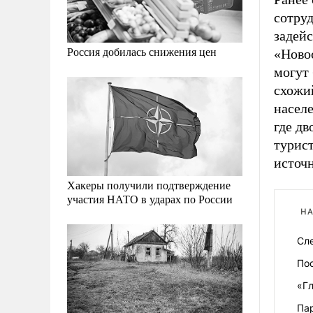
сотру
задей
Россия добилась снижения цен
«Новос
могут 
схожи
насел
где д
турист
источ
Хакеры получили подтверждение
участия НАТО в ударах по России
НА
Сл
По
«Гл
Па