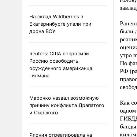
завлад
На склад Wildberries в
Ранены
Екатеринбурге упали три
были 
дрона ВСУ
реани
оцени
Reuters: США попросили
утро 
Россию освободить
По фак
осужденного американца
РФ (ра
Гилмана
право
свобод
Марочко назвал возможную
Как со
причину конфликта Драпатого
одном
и Сырского
ГИБДД
банды
килом
Япония отреагировала на