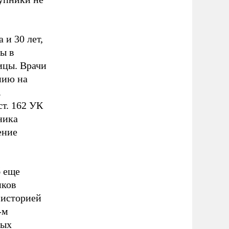
 и 30 лет,
ы в
ицы. Врачи
нию на
.
ст. 162 УК
ника
ение
б еще
иков
 историей
-м
ных