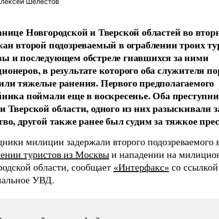
лексей Шелестов
анице Новгородской и Тверской областей во втор
жан второй подозреваемый в ограблении троих ту
ы и последующем обстреле гнавшихся за ними
ионеров, в результате которого оба служителя п
или тяжелые ранения. Первого предполагаемого
йника поймали еще в воскресенье. Оба преступни
и Тверской области, одного из них разыскивали з
тво, другой также ранее был судим за тяжкое пре
дники милиции задержали второго подозреваемого 
лении туристов из Москвы
и нападении на милицион
родской области, сообщает
«Интерфакс»
со ссылкой
нальное УВД.