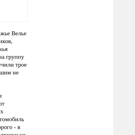
ежье Велье
иков,
жья
на группу
учили трое
вшим не
и
от
ух
втомобиль
рого - в
упники не