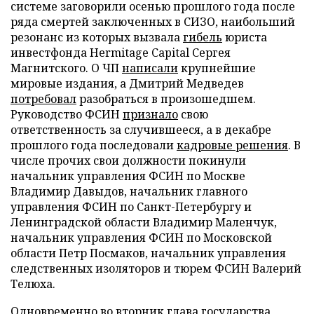
системе заговорили осенью прошлого года после
ряда смертей заключенных в СИЗО, наибольший
резонанс из которых вызвала
гибель
юриста
инвестфонда Hermitage Capital Сергея
Магнитского. О ЧП
написали
крупнейшие
мировые издания, а Дмитрий Медведев
потребовал
разобраться в произошедшем.
Руководство ФСИН
признало
свою
ответственность за случившееся, а в декабре
прошлого года последовали
кадровые решения
. В
числе прочих свои должности покинули
начальник управления ФСИН по Москве
Владимир Давыдов, начальник главного
управления ФСИН по Санкт-Петербургу и
Ленинградской области Владимир Маленчук,
начальник управления ФСИН по Московской
области Петр Посмаков, начальник управления
следственных изоляторов и тюрем ФСИН Валерий
Телюха.
Одновременно во вторник глава государства