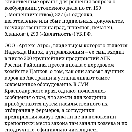
следственные органы для решения вопроса о
возбуждении уголовного дела по ст. 159
(«Мошенничество»), 327 («Подделка,
изготовление или сбыт поддельных документов,
государственных наград, штампов, печатей,
бланков»), 293 («Халатность») УК РФ.
ООО «Артекс-Агро», владельцем которого является
Надежда Цапок, а управляющим – ее сын, входит
в число 300 крупнейших предприятий АПК
России. Районная пресса писала о передовом
хозяйстве Цапков, о том, как они завозят лучших
коров из Австралии и устанавливают самое
современное оборудование. В СМИ
Краснодарского края, однако, появлялись
сообщения о том, что земли для холдинга
приобретаются путем насильственного их
отбирания у фермеров, а сотрудники
предприятия живут едва ли не на положении
крепостных: место закона там заняли хозяева и их
сподручные, официально числящиеся