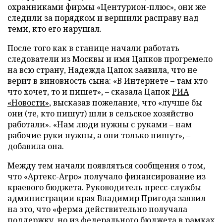
охранниками фирмы «Центурион-плюс», они же
следили за порядком и вершили расправу над
теми, кто его нарушал.
После того как в станице начали работать
следователи из Москвы и имя Цапков прогремело
на всю страну, Надежда Цапок заявила, что не
верит в виновность сына: «В Интернете – там кто
что хочет, то и пишет», – сказала Цапок
РИА
«Новости»
, высказав пожелание, что «лучше бы
они (те, кто пишут) шли в сельское хозяйство
работали». «Нам люди нужны с руками – нам
рабочие руки нужны, а они только пишут», –
добавила она.
Между тем начали появляться сообщения о том,
что «Артекс-Агро» получало финансирование из
краевого бюджета. Руководитель пресс-службы
администрации края Владимир Пригода заявил
на это, что «ферма действительно получала
поддержку, но из федерального бюджета в рамках