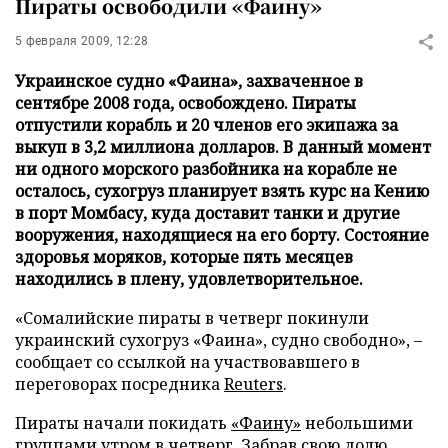
Пираты освободили «Фаину»
5 февраля 2009, 12:28
Украинское судно «Фаина», захваченное в
сентябре 2008 года, освобождено. Пираты
отпустили корабль и 20 членов его экипажа за
выкуп в 3,2 миллиона долларов. В данный момент
ни одного морского разбойника на корабле не
осталось, сухогруз планирует взять курс на Кению
в порт Момбасу, куда доставит танки и другие
вооружения, находящиеся на его борту. Состояние
здоровья моряков, которые пять месяцев
находились в плену, удовлетворительное.
«Сомалийские пираты в четверг покинули
украинский сухогруз «Фаина», судно свободно», –
сообщает со ссылкой на участвовавшего в
переговорах посредника
Reuters
.
Пираты начали покидать
«Фаину»
небольшими
группами утром в четверг. Забрав свою долю,