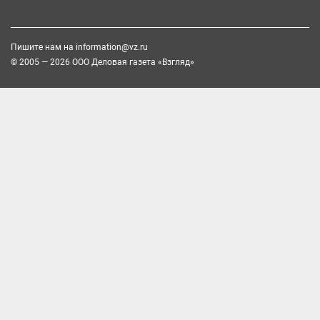
Пишите нам на
information@vz.ru
© 2005 — 2026 ООО Деловая газета «Взгляд»