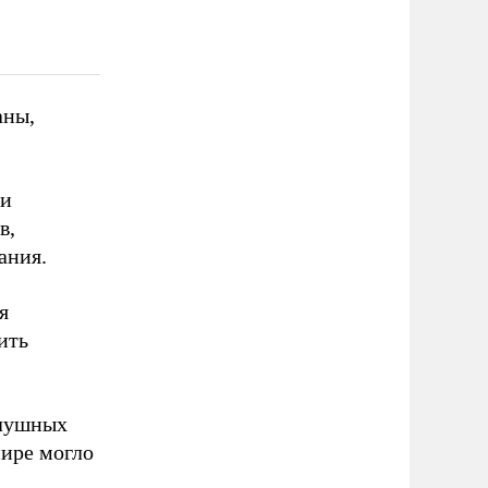
аны,
ии
в,
ания.
я
ить
слушных
мире могло