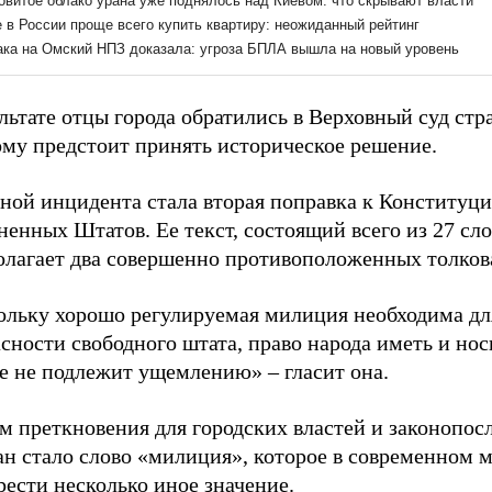
льтате отцы города обратились в Верховный суд стр
ому предстоит принять историческое решение.
ной инцидента стала вторая поправка к Конституц
енных Штатов. Ее текст, состоящий всего из 27 сло
олагает два совершенно противоположенных толков
ольку хорошо регулируемая милиция необходима дл
сности свободного штата, право народа иметь и нос
е не подлежит ущемлению» – гласит она.
м преткновения для городских властей и законопо
ан стало слово «милиция», которое в современном 
ести несколько иное значение.