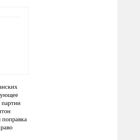
канских
вующее
й партии
нтон
я поправка
право