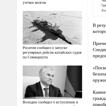
утечки мозгов
В резу
котор
Причи
Росатом сообщил о запуске
Соедин
регулярных рейсов китайских судов
предп
по Севморпути
«Поск
безопа
оружи
Камне
гражд
Володин сообщил о вступлении в
приобр