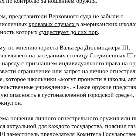
ях по контролю за ношением оружия.
м, представители Верховного суда не забыли о
численных
кровавых случаях
в американских школа
тность которых
существует до сих пор
.
му, по мнению юриста Вальтера Диллинджера III,
тавлявшего на заседаниях столицу Соединенных Шта
е наряду с признанием индивидуального права на о
ввести ограничение или запрет на личное огнестре
е, которое школьники «могут пронести в школы, ав
тельственные учреждения». «Такое оружие представ
ую опасность в густонаселенной городской среде», 
кнул он.
ема ношения личного огнестрельного оружия или п
ся актуальной для каждого государства, пояснил газ
Д заместитель председателя Комитета Государстве