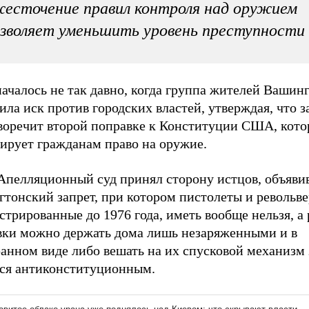
есточение правил контроля над оружием
зволяет уменьшить уровень преступности
ачалось не так давно, когда группа жителей Вашин
ила иск против городских властей, утверждая, что з
воречит второй поправке к Конституции США, кото
тирует гражданам право на оружие.
Апелляционный суд принял сторону истцов, объявив
тонский запрет, при котором пистолеты и револьве
стрированные до 1976 года, иметь вообще нельзя, а
вки можно держать дома лишь незаряженными и в
анном виде либо вешать на их спусковой механизм 
тся антиконституционным.