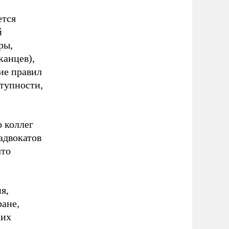
ется
й
ры,
канцев),
ние правил
тупности,
о коллег
адвокатов
что
я,
ране,
ких