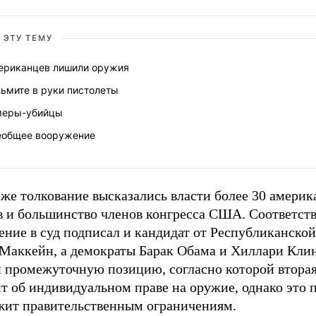
 ЭТУ ТЕМУ
ериканцев лишили оружия
ьмите в руки пистолеты
меры-убийцы
еобщее вооружение
 же толкование высказались власти более 30 амери
в и большинство членов конгресса США. Соответст
ение в суд подписал и кандидат от Республиканско
Маккейн, а демократы Барак Обама и Хиллари Кли
и промежуточную позицию, согласно которой втора
т об индивидуальном праве на оружие, однако это 
жит правительственным ограничениям.