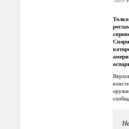
Tекст:
Н
Толко
регла
спров
Спорн
котор
амери
оспар
Верхо
конст
оружие
сообщ
Не