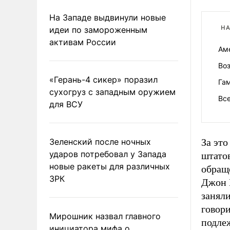
На Западе выдвинули новые
НА
идеи по замороженным
активам России
Ам
Воз
«Герань-4 сикер» поразил
Га
сухогруз с западным оружием
Вс
для ВСУ
Зеленский после ночных
За это
ударов потребовал у Запада
штато
новые ракеты для различных
обращ
ЗРК
Джон 
занял
говори
Мирошник назвал главного
подле
инициатора мифа о