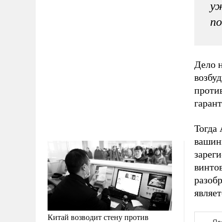
уж
по
Дело н
возбуд
проти
гаран
Тогда 
вашинг
зареги
винто
разобр
являе
Китай возводит стену против