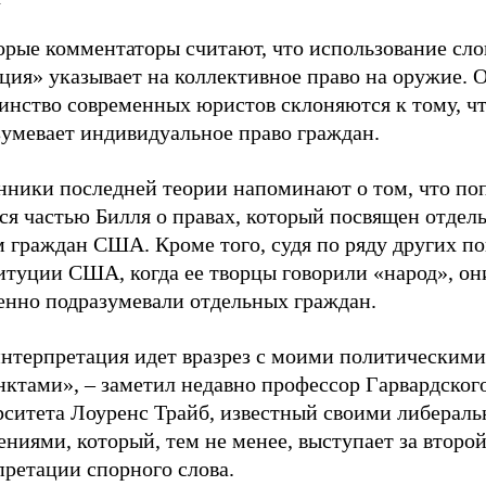
орые комментаторы считают, что использование сло
ция» указывает на коллективное право на оружие. 
инство современных юристов склоняются к тому, чт
зумевает индивидуальное право граждан.
нники последней теории напоминают о том, что по
тся частью Билля о правах, который посвящен отде
 граждан США. Кроме того, судя по ряду других по
итуции США, когда ее творцы говорили «народ», он
енно подразумевали отдельных граждан.
интерпретация идет вразрез с моими политическими
нктами», – заметил недавно профессор Гарвардског
рситета Лоуренс Трайб, известный своими либерал
ниями, который, тем не менее, выступает за второ
претации спорного слова.