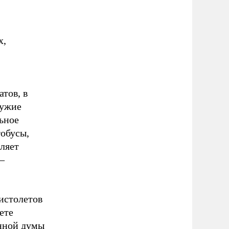
х,
тов, в
ружие
льное
тобусы,
ляет
–
истолетов
ете
нной думы