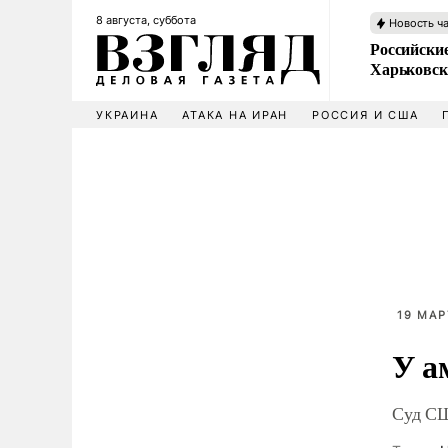
8 августа, суббота
Новость ч
Российски
Харьковск
УКРАИНА
АТАКА НА ИРАН
РОССИЯ И США
19 МАР
У а
Суд СШ