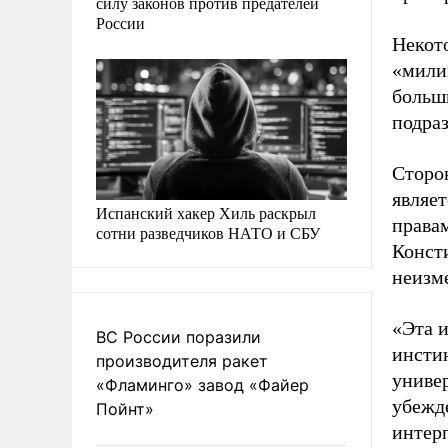
силу законов против предателей
России
Некот
«мили
больш
подра
Сторо
являе
Испанский хакер Хиль раскрыл
правам
сотни разведчиков НАТО и СБУ
Конст
неизм
«Эта 
ВС России поразили
инсти
производителя ракет
униве
«Фламинго» завод «Файер
убежде
Пойнт»
интер