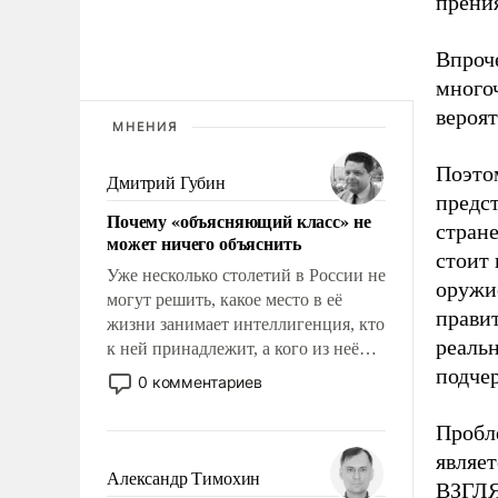
прени
Впроче
много
вероя
МНЕНИЯ
Поэто
Дмитрий Губин
предс
Почему «объясняющий класс» не
стран
может ничего объяснить
стоит 
Уже несколько столетий в России не
оружи
могут решить, какое место в её
прави
жизни занимает интеллигенция, кто
реальн
к ней принадлежит, а кого из неё
исключили с правом
подчер
0 комментариев
восстановления и без оного. И чем
она отличается от просто
Пробл
образованных людей. Иногда
являет
казалось, что эти вопросы решены
Александр Тимохин
ВЗГЛЯ
раз и навсегда, но – нет, не решены.