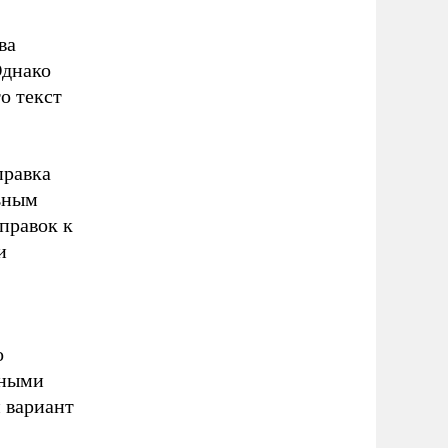
ва
Однако
о текст
правка
льным
правок к
и
о
ьными
й вариант