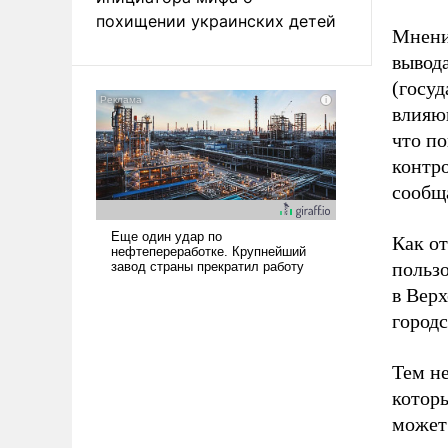
похищении украинских детей
Мнени
вывод
(госуд
влияю
что по
контр
сообща
Как от
пользо
в Верх
городс
Тем не
которы
может