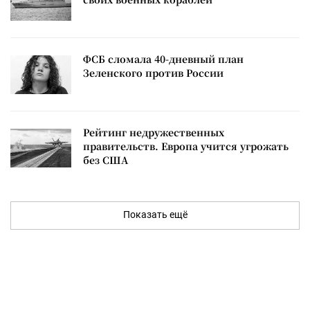
ФСБ сломала 40-дневный план
Зеленского против России
Рейтинг недружественных
правительств. Европа учится угрожать
без США
Показать ещё