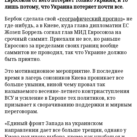
лишь потому, что Украина потеряет почти все.
Бербок сделала свой «
географический прогноз
» не
где-нибудь, а в Киеве, куда глава дипломатии ЕС
Жозеп Боррель согнал глав МИД Евросоюза на
срочный саммит. Приехали не все, но раньше
Евросоюз за пределами своих границ вообще
саммитов не проводил, так что Украине должно
быть приятно.
Это мотивационное мероприятие. В последнее
время в лагерь союзников Киева проникает все
больше уныния, виной чему провал так
называемого весенне-летнего контрнаступления
ВСУ и усиление в Европе тех политиков, кто
призывает к сворачиванию поддержки и мирным
переговорам.
«Единый фронт Запада на украинском
направлении дает все больше трещин, однако у
Киева нет иного выбора, кроме как улыбаться и