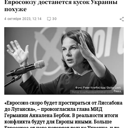
Евросоюзу достанется кусок Украины
похуже
4 октября 2023, 12:14
30
Фото: Peter Kneffel/dpa/Global Look
Press
«Евросоюз скоро будет простираться от Лиссабона
до Луганска», – провозгласила глава МИД
Германии Анналена Бербок. В реальности итоги
конфликта будут для Европы иными. Больше
Евросоюза от него потеряет только Украина, и то