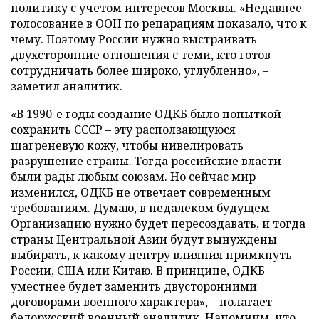
политику с учетом интересов Москвы. «Недавнее
голосование в ООН по репарациям показало, что к
чему. Поэтому России нужно выстраивать
двухсторонние отношения с теми, кто готов
сотрудничать более широко, углубленно», –
заметил аналитик.
«В 1990-е годы создание ОДКБ было попыткой
сохранить СССР – эту расползающуюся
шагреневую кожу, чтобы нивелировать
разрушение страны. Тогда российские власти
были рады любым союзам. Но сейчас мир
изменился, ОДКБ не отвечает современным
требованиям. Думаю, в недалеком будущем
Организацию нужно будет пересоздавать, и тогда
страны Центральной Азии будут вынуждены
выбирать, к какому центру влияния примкнуть –
России, США или Китаю. В принципе, ОДКБ
уместнее будет заменить двусторонними
договорами военного характера», – полагает
белорусский военный аналитик. Напомним, что