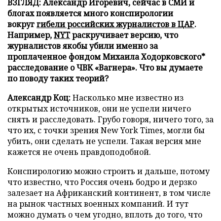
ВЗГЛЯД: Александр Игоревич, сейчас в СМИ и
блогах появляется много конспирологии
вокруг
гибели российских журналистов в ЦАР
.
Например,
NYT
раскручивает версию, что
журналистов якобы убили именно за
проплаченное фондом Михаила Ходорковского*
расследование о ЧВК
«Вагнера». Что вы думаете
по поводу таких теорий?
Александр Коц:
Насколько мне известно из
открытых источников, они не успели ничего
снять и расследовать. Грубо говоря, ничего того, за
что их, с точки зрения New York Times, могли бы
убить, они сделать не успели. Такая версия мне
кажется не очень правдоподобной.
Конспирологию можно строить и дальше, потому
что известно, что Россия очень бодро и дерзко
залезает на Африканский континент, в том числе
на рынок частных военных компаний. И тут
можно думать о чем угодно, вплоть до того, что