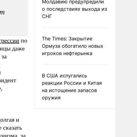
Молдавию предупредили
о последствиях выхода из
ет
СНГ
The Times: Закрытие
грессии
по
Ормуза обогатило новых
анцы даже
игроков нефтерынка
 за
ы
м
В США испугались
зидент
реакции России и Китая
,
на истощение запасов
оружия
олгая и
 сказать
низма, за