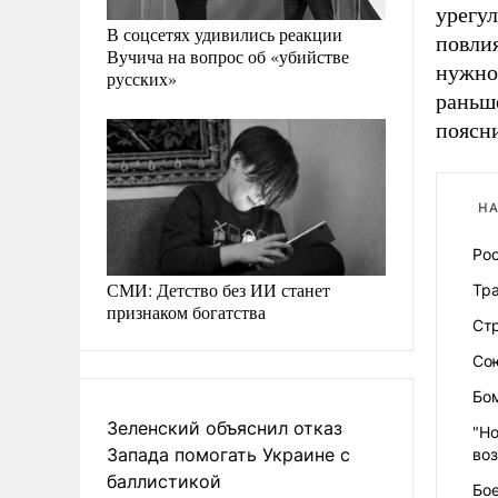
урегу
В соцсетях удивились реакции
повлия
Вучича на вопрос об «убийстве
нужно
русских»
раньш
поясни
НА
Рос
СМИ: Детство без ИИ станет
Тр
признаком богатства
Ст
Со
Бо
Зеленский объяснил отказ
"Н
Запада помогать Украине с
во
баллистикой
Бо