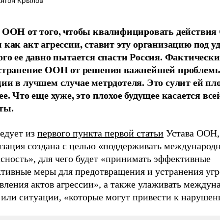
нтон Крылов
 ООН от того, чтобы квалифицировать действи
 как акт агрессии, ставит эту организацию под уд
ого ее давно пытается спасти Россия. Фактически
странение ООН от решения важнейшей проблемы
ии в лучшем случае метрдотеля. Это сулит ей пл
е. Что еще хуже, это плохое будущее касается все
ты.
ледует из
первого пункта первой статьи
Устава ООН,
изация создана с целью «поддерживать международ
сность», для чего будет «принимать эффективные
ктивные меры для предотвращения и устранения уг
вления актов агрессии», а также улаживать междун
 или ситуации, «которые могут привести к наруше