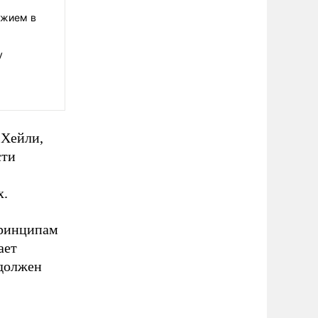
ужием в
у
 Хейли,
сти
х.
принципам
ает
 должен