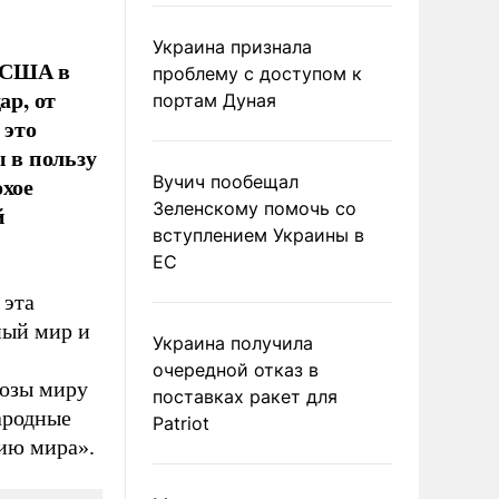
Украина признала
я США в
проблему с доступом к
ар, от
портам Дуная
 это
 в пользу
охое
Вучич пообещал
Зеленскому помочь со
й
вступлением Украины в
ЕС
 эта
ный мир и
Украина получила
очередной отказ в
розы миру
поставках ракет для
ародные
Patriot
нию мира».