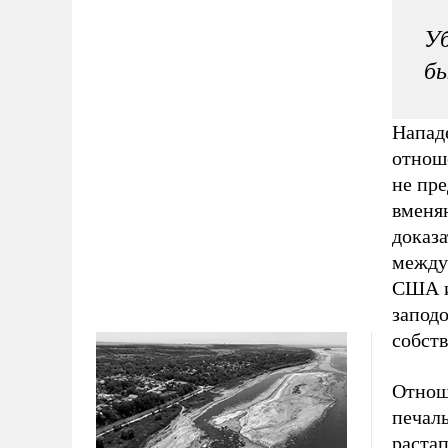
Уб
бы
Напад
отнош
не пр
вменя
доказа
междун
США и
запод
собст
Отнош
печаль
растап