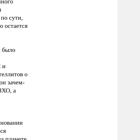
нного
л
по сути,
о остается
я было
 и
теллитов о
он зачем-
ЗХО, а
сновании
ься
а планете.