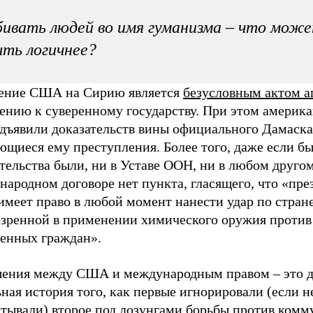
ивать людей во имя гуманизма – что мож
ть логичнее?
ение США на Сирию является
безусловным актом а
ению к суверенному государству. При этом америк
едъявили доказательств вины официального Дамаска
ющиеся ему преступления. Более того, даже если б
тельства были, ни в Уставе ООН, ни в любом друго
ародном договоре нет пункта, гласящего, что «пре
меет право в любой момент нанести удар по стране
озренной в применении химического оружия против
венных граждан».
ения между США и международным правом – это д
ная история того, как первые игнорировали (если не
тывали) второе под лозунгами борьбы против комму