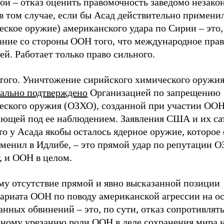
ой – отказ оценить правомочность заведомо незако
в том случае, если бы Асад действительно примени
ское оружие) американского удара по Сирии – это, 
ание со стороны ООН того, что международное прав
й. Работает только право сильного.
 того. Уничтожение сирийского химического оружи
ально подтверждено
Организацией по запрещению
еского оружия (ОЗХО), созданной при участии ООН
ающей под ее наблюдением. Заявления США и их са
то у Асада якобы осталось ядерное оружие, которое 
менил в Идлибе, – это прямой удар по репутации О
, и ООН в целом.
му отсутствие прямой и явно высказанной позиции
тариата ООН по поводу американской агрессии на о
нных обвинений – это, по сути, отказ сопротивлят
дному урезанию роли ООН в деле сохранения мира н