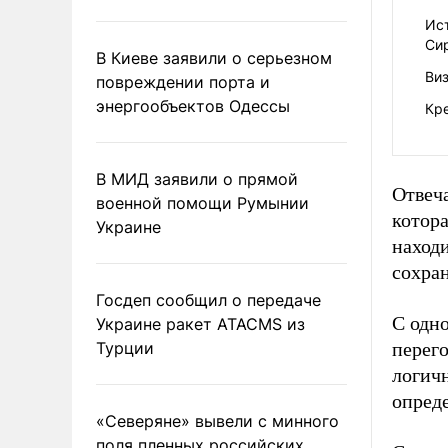
Ис
Си
В Киеве заявили о серьезном
Виз
повреждении порта и
энергообъектов Одессы
Кре
В МИД заявили о прямой
Отвеч
военной помощи Румынии
котора
Украине
наход
сохран
Госдеп сообщил о передаче
С одн
Украине ракет ATACMS из
Турции
перег
логич
опреде
«Северяне» вывели с минного
поля пленных российских