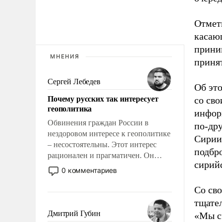
Отмет
касаю
прини
МНЕНИЯ
приня
Сергей Лебедев
Об это
Почему русских так интересует
со св
геополитика
инфор
Обвинения граждан России в
по-дру
нездоровом интересе к геополитике
Сирии
– несостоятельны. Этот интерес
подбро
рационален и прагматичен. Он
сирийс
обусловлен тысячелетним опытом
0 комментариев
выживания в крайне непростых
условиях и фундаментальным
Со св
знанием, что мировая политика
тщате
имеет свойство заявляться на порог
Дмитрий Губин
«Мы сч
нашего дома.