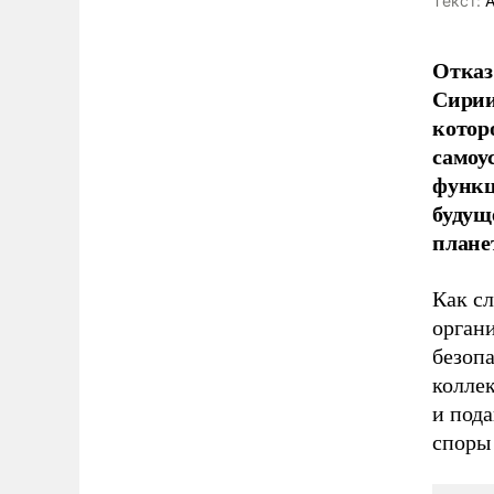
Tекст:
А
Отказ
Сирии
котор
самоу
функц
будуще
плане
Как с
орган
безопа
колле
и пода
споры