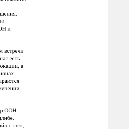
ешения,
ны
ОН и
м встречи
нас есть
окации, а
гионах
бираются
именении
ур ООН
длибе.
йно того,