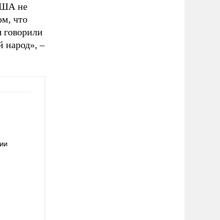
США не
ом, что
ы говорили
 народ», –
ии