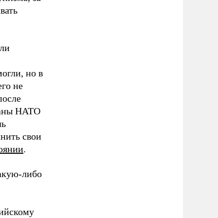
вать
али
огли, но в
его не
после
раны НАТО
ль
лнить свои
тоянии
.
какую-либо
н
рийскому