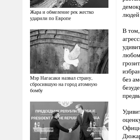
демокр
Жара и обмеление рек жестко
людей
ударили по Европе
В том,
агресс
удивит
любом
грозит
избра
Мэр Нагасаки назвал страну,
без ам
сбросившую на город атомную
безуде
бомбу
предв
Удиви
оценк
Офици
Дюжар