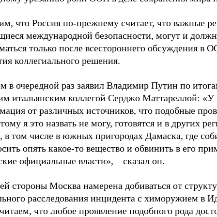
им, что Россия по-прежнему считает, что важные р
щиеся международной безопасности, могут и долж
маться только после всестороннего обсуждения в О
тия коллегиального решения.
м в очередной раз заявил Владимир Путин по итога
оим итальянским коллегой Серджо Маттареллой: «У 
мация от различных источников, что подобные пров
гому я это назвать не могу, готовятся и в других ре
, в том числе в южных пригородах Дамаска, где со
сить опять какое-то вещество и обвинить в его пр
кие официальные власти», – сказал он.
оей стороны Москва намерена добиваться от структ
льного расследования инцидента с химоружием в И
итаем, что любое проявление подобного рода досто