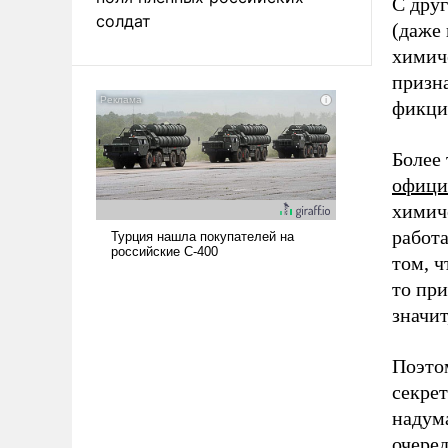
С друг
солдат
(даже 
химиче
призн
фикцие
Более
офици
химич
работ
том, ч
то при
значит
Поэто
секре
надума
очере