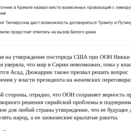
точник в Кремле назвал место возможных провокаций с химор
рии
ит Тиллерсона даст возможность договориться Трампу и Путин
млю предстоит ответить на вызов Белого дома
ая на утверждение постпреда США при ООН Никки
я уверяла, что мир в Сирии невозможен, пока у вла
ится Асад, Дюжаррик также призвал решать вопрос
ения у власти президента на женевских переговора
ой стороны, отрадно, что ООН сохраняет верность 
оворного решения сирийской проблемы и подчеркив
ное для любой страны утверждение, что ее будущее
лять народ, а не заокеанские крылатые ракеты.