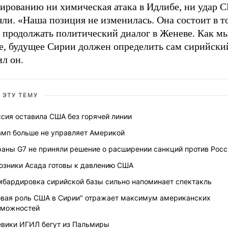
лированию ни химическая атака в Идлибе, ни удар 
ли. «Наша позиция не изменилась. Она состоит в т
 продолжать политический диалог в Женеве. Как м
е, будущее Сирии должен определить сам сирийский
л он.
 ЭТУ ТЕМУ
сия оставила США без горячей линии
амп больше не управляет Америкой
раны G7 не приняли решение о расширении санкций против Росс
юзники Асада готовы к давлению США
мбардировка сирийской базы сильно напоминает спектакль
овая роль США в Сирии" отражает максимум американских
зможностей
евики ИГИЛ бегут из Пальмиры