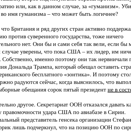
атию или, как в данном случае, за «гуманизм». Уби
 во имя гуманизма – что может быть логичнее?
 что Британия и ряд других стран активно поддерж
ию против суверенного государства, тоже ничего
ельного нет. Они бы и сами себя так вели, если бы м
 случае уверены, что пока США – их лидер, им нич
. Собственно, именно поэтому они так нервничали 
ния Дональда Трампа, который обещал оставить ст
ериканского бесплатного «зонтика». И поэтому сто
ржно радуются сейчас, когда выяснилось, что выпо
ыборные обещания сорок пятый президент
не в сос
тельно другое. Секретариат ООН отказался давать 
у правомочности удара США по авиабазе в Сирии.
альный представитель генсека организации Стефа
рик лишь подчеркнул, что на позицию ООН по си