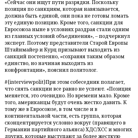
«Сейчас они ищут пути разрядки. Поскольку
позиция по санкциям, которая навязывается,
должна быть единой, они пока не готовы ломать
эту единую позицию. Кроме того, санкции для
Евросоюза ныне в условиях раздрая стали одним
из главных условий объединения», – подчеркнул
эксперт. Поэтому представители Старой Европы
Штайнмайер и Курц призывают выходить из
санкций постепенно, «сохраняя таким образом
единство, но начиная выходить из
конфронтации», пояснил политолог.
#{interviewpolit}При этом собеседник полагает,
что снять санкции все равно не успеют. «Позиция
меняется, это очевидно. Но времени мало. Кроме
того, американцы будут очень жестко давить. К
тому же в Евросоюзе, в том числе и в
континентальной части, есть группа, которая
сконцентрируется условно вокруг (правящего в
Германии партийного альянса) ХДС/ХСС и многих
других, которые выступают за более жесткую