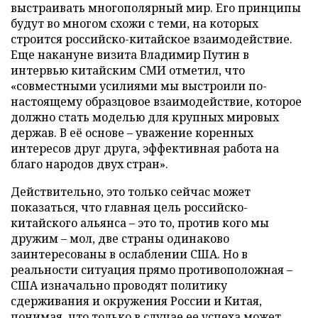
выстраивать многополярный мир. Его принципы
будут во многом схожи с теми, на которых
строится российско-китайское взаимодействие.
Еще накануне визита Владимир Путин в
интервью китайским СМИ отметил, что
«совместными усилиями мы выстроили по-
настоящему образцовое взаимодействие, которое
должно стать моделью для крупных мировых
держав. В её основе – уважение коренных
интересов друг друга, эффективная работа на
благо народов двух стран».
Действительно, это только сейчас может
показаться, что главная цель российско-
китайского альянса – это то, против кого мы
дружим – мол, две страны одинаково
заинтересованы в ослаблении США. Но в
реальности ситуация прямо противоположная –
США изначально проводят политику
сдерживания и окружения России и Китая,
понимая, что только в случае ее успеха может