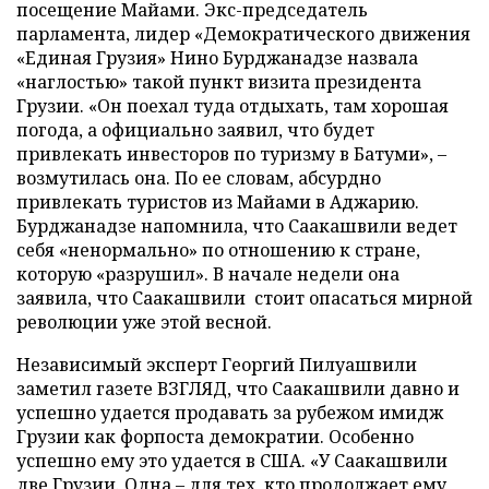
посещение Майами. Экс-председатель
парламента, лидер «Демократического движения
«Единая Грузия» Нино Бурджанадзе назвала
«наглостью» такой пункт визита президента
Грузии. «Он поехал туда отдыхать, там хорошая
погода, а официально заявил, что будет
привлекать инвесторов по туризму в Батуми», –
возмутилась она. По ее словам, абсурдно
привлекать туристов из Майами в Аджарию.
Бурджанадзе напомнила, что Саакашвили ведет
себя «ненормально» по отношению к стране,
которую «разрушил». В начале недели она
заявила, что Саакашвили стоит опасаться мирной
революции уже этой весной.
Независимый эксперт Георгий Пилуашвили
заметил газете ВЗГЛЯД, что Саакашвили давно и
успешно удается продавать за рубежом имидж
Грузии как форпоста демократии. Особенно
успешно ему это удается в США. «У Саакашвили
две Грузии. Одна – для тех, кто продолжает ему