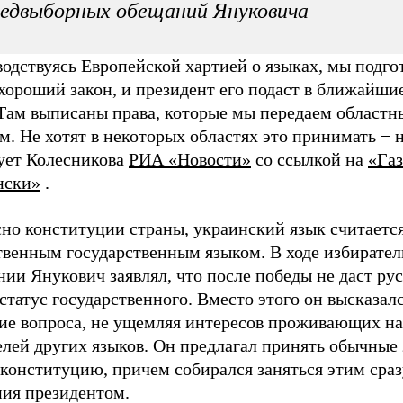
едвыборных обещаний Януковича
одствуясь Европейской хартией о языках, мы подго
хороший закон, и президент его подаст в ближайши
 Там выписаны права, которые мы передаем област
м. Не хотят в некоторых областях это принимать − н
ует Колесникова
РИА «Новости»
со ссылкой на
«Газ
нски»
.
сно конституции страны, украинский язык считаетс
твенным государственным языком. В ходе избирате
ии Янукович заявлял, что после победы не даст ру
статус государственного. Вместо этого он высказалс
ие вопроса, не ущемляя интересов проживающих на
лей других языков. Он предлагал принять обычные 
конституцию, причем собирался заняться этим сраз
ния президентом.