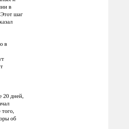
ии в
 Этот шаг
казал
о в
ут
ит
 20 дней,
ачал
 того,
воры об