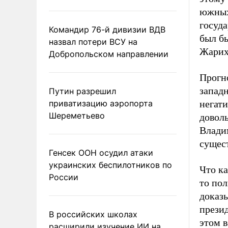
южных
госуд
Командир 76-й дивизии ВДВ
был бы
назвал потери ВСУ на
Жарих
Добропольском направлении
Прогно
запад
Путин разрешил
приватизацию аэропорта
негати
Шереметьево
доволь
Влади
сущес
Генсек ООН осудил атаки
украинских беспилотников по
Что ка
России
то пол
доказы
презид
В российских школах
этом в
расширили изучение ИИ на