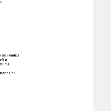
ык
ак внимания
ей и
ли бы
 далее</b>