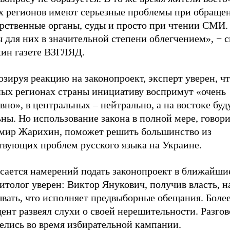
 регионов имеют серьезные проблемы при обращен
арственные органы, суды и просто при чтении СМИ.
 для них в значительной степени облегчением», − с
ин газете ВЗГЛЯД.
зируя реакцию на законопроект, эксперт уверен, чт
ных регионах страны инициативу воспримут «очень
вно», в центральных – нейтрально, а на востоке буд
ны. Но использование закона в полной мере, говор
мир Жарихин, поможет решить большинство из
твующих проблем русского языка на Украине.
сается намерений подать законопроект в ближайшие
итолог уверен: Виктор Янукович, получив власть, н
вать, что исполняет предвыборные обещания. Более
ент развеял слухи о своей нерешительности. Разго
елись во время избирательной кампании.