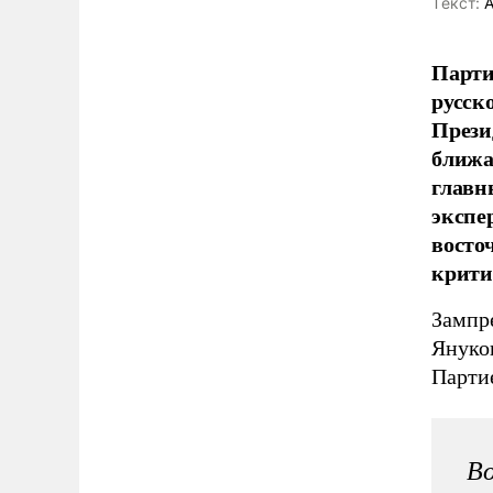
Tекст:
А
Парти
русск
Прези
ближа
главн
экспе
восто
крити
Зампр
Януко
Парти
Во