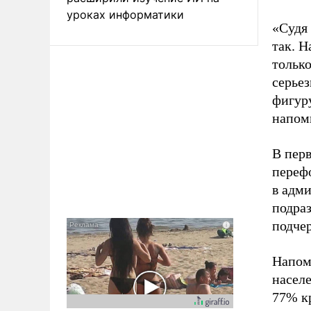
уроках информатики
«Судя 
так. 
только
серьез
фигуру
напом
В пер
перефо
в адми
подра
подчер
Напом
насел
77% кр