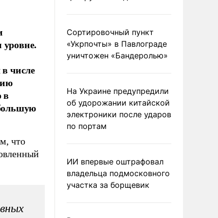
и
Сортировочный пункт
 уровне.
«Укрпочты» в Павлограде
уничтожен «Бандеролью»
 в числе
нию
На Украине предупредили
 в
об удорожании китайской
 большую
электроники после ударов
по портам
м, что
товленный
ИИ впервые оштрафовал
владельца подмосковного
участка за борщевик
авных