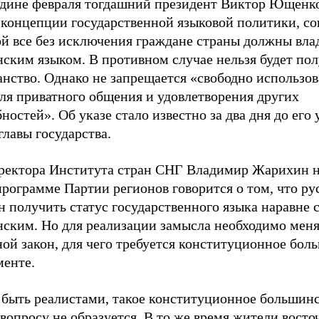
едине февраля тогдашний президент Виктор Ющенк
 концепции государственной языковой политики, со
ой все без исключения граждане страны должны вла
нским языком. В противном случае нельзя будет по
анство. Однако не запрещается «свободно использо
ля приватного общения и удовлетворения других
ностей». Об указе стало известно за два дня до его 
главы государства.
ректора Института стран СНГ Владимир Жарихин 
программе Партии регионов говорится о том, что ру
 получить статус государственного языка наравне 
нским. Но для реализации замысла необходимо меня
ой закон, для чего требуется конституционное бол
менте.
 быть реалистами, такое конституционное большинс
вопросу не образуется. В то же время жители восто