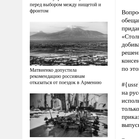
перед выбором между нищетой и
фронтом
Вопрос
обеща
придан
«Столь
добива
решени
консен
по это
Матвиенко допустила
рекомендацию россиянам
отказаться от поездок в Армению
#{uss
на рус
испол
только
приказ
выпус