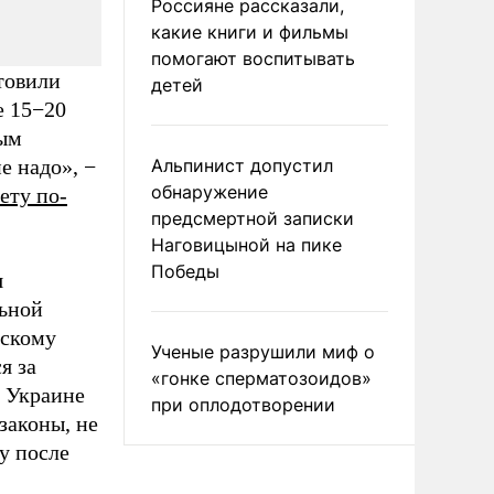
Россияне рассказали,
какие книги и фильмы
помогают воспитывать
товили
детей
е 15−20
ным
е надо», −
Альпинист допустил
обнаружение
ету по-
предсмертной записки
Наговицыной на пике
Победы
я
льной
сскому
Ученые разрушили миф о
я за
«гонке сперматозоидов»
 Украине
при оплодотворении
законы, не
у после