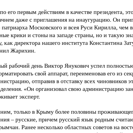
по его первым действиям в качестве президента, эт
Начнем даже с приглашения на инаугурацию. Он при
 патриарха Московского и всея Руси Кирилла, чем 
ные крики и стоны на западе страны, но и такую з
, как директора нашего института Константина Зат
нил Жарихин.
вый рабочий день Виктор Янукович успел полность
рматировать свой аппарат, переименовав его из сек
нистрацию, отправив в отставку всех чиновников э
зделения. «Он организовал свою администрацию зан
кивает эксперт.
ним, только в Крыму более половины проживающе
ения – русские, причем русский язык родным счита
ымчан. Ранее несколько областных советов на вост