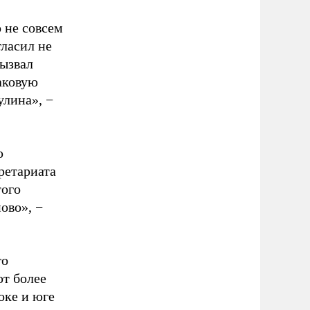
о не совсем
гласил не
вызвал
наковую
улина», −
ю
ретариата
того
ово», −
го
ют более
оке и юге