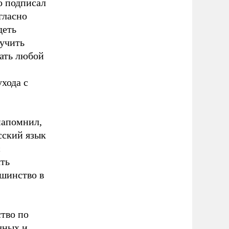
о подписал
гласно
деть
лучить
вать любой
ухода с
напомнил,
сский язык
с
ть
ьшинство в
тво по
чных и