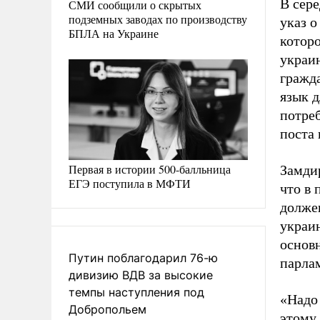
В сер
СМИ сообщили о скрытых
подземных заводах по производству
указ о
БПЛА на Украине
котор
украи
гражд
язык д
потреб
поста 
Первая в истории 500-балльница
Замди
ЕГЭ поступила в МФТИ
что в 
должен
украи
основн
Путин поблагодарил 76-ю
парла
дивизию ВДВ за высокие
темпы наступления под
«Надо
Добропольем
этому 