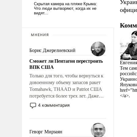
Украи
офици
Комм
МНЕНИЯ
Борис Джерелиевский
Сможет ли Пентагон перестроить
Евгения
ВПК США
Тем сам
российс
Только для того, чтобы вернуться к
Украино
довоенному объему запасов ракет
Янукови
Tomahawk, THAAD и Patriot США
href="ht
</a>.
потребуется более трех лет. Даже
небольшая война с Ираном
4 комментария
опустошила американские
арсеналы. Сложившаяся ситуация
означает многолетний период
уязвимости США, например, перед
Геворг Мирзаян
Китаем.