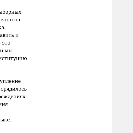
выборных
менно на
ка.
тавить и
 это
ли мы
онституцию
тупление
порядилось
чреждениях
ния
ыке.