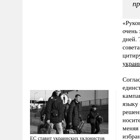
пр
«Руков
очень 
дней.
совета
цитир
украи
Согла
единс
кампан
языку 
решен
носите
меняя 
избра
ЕС ставит украинских уклонистов