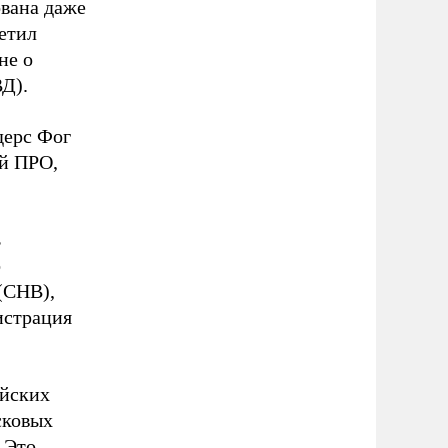
ована даже
метил
не о
ВД).
дерс Фог
ей ПРО,
ь
о
(СНВ),
истрация
ийских
сковых
 Это