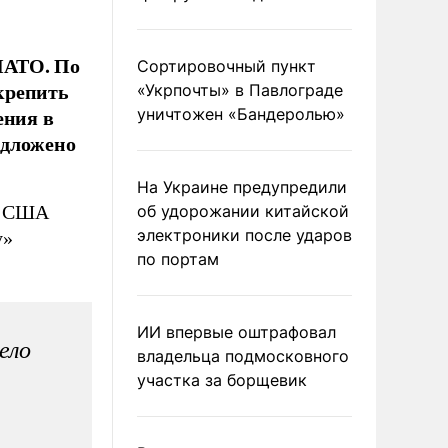
НАТО. По
Сортировочный пункт
крепить
«Укрпочты» в Павлограде
ения в
уничтожен «Бандеролью»
едложено
На Украине предупредили
нт США
об удорожании китайской
электроники после ударов
у»
по портам
ИИ впервые оштрафовал
ело
владельца подмосковного
участка за борщевик