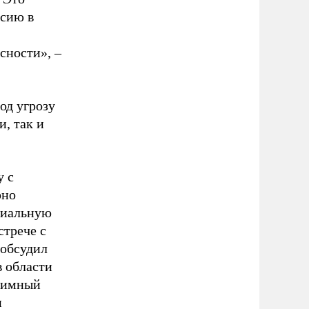
ссию в
сности», –
од угрозу
и, так и
у с
рно
риальную
стрече с
обсудил
в области
заимный
и