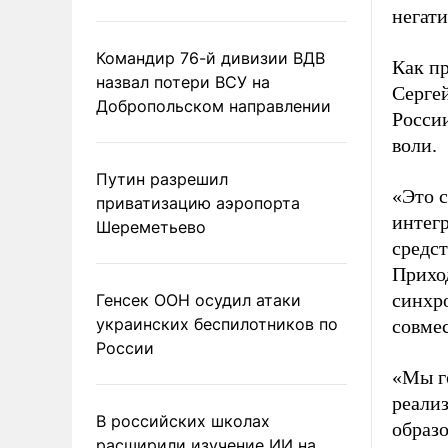
негат
Командир 76-й дивизии ВДВ
Как п
назвал потери ВСУ на
Серге
Добропольском направлении
Росси
воли.
Путин разрешил
«Это с
приватизацию аэропорта
интег
Шереметьево
средс
Приход
синхро
Генсек ООН осудил атаки
украинских беспилотников по
совме
России
«Мы г
реали
В российских школах
образо
расширили изучение ИИ на