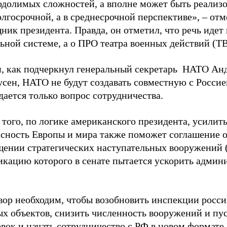
одолимых сложностей, а вполне может быть реализ
олгосрочной, а в среднесрочной перспективе», – от
ик президента. Правда, он отметил, что речь идет 
ьной системе, а о ПРО театра военных действий (Т
и, как подчеркнул генеральный секретарь НАТО Ан
усен, НАТО не будут создавать совместную с Росси
ается только вопрос сотрудничества.
того, по логике американского президента, усилит
асность Европы и мира также поможет соглашение 
щении стратегических наступательных вооружений 
икацию которого в сенате пытается ускорить админ
вор необходим, чтобы возобновить инспекции росс
ых объектов, снизить численность вооружений и пу
вок и начать сотрудничество с РФ в новом формате.