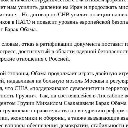
ет нам усилить давление на Иран и продолжать ми
истане... Но договор по СНВ усилит позиции наших
иков в НАТО и повысит уровень европейской безопа
т Барак Обама.
 словам, отказ в ратификации документа поставит п
огресс, достигнутый в области ядерной безопасност
ерские отношения с Россией.
гой стороны, Обама продолжает играть двойную игр
ей, надавливая на больную мозоль Москвы и регуля
яя, что США «поддерживают суверенитет и террито
ность Грузии». Так, на состоявшейся в Лиссабоне в
дентом Грузии Михаилом Саакашвили Барак Обама 
я грузинского правительства по внедрению реформ 
ики, экономики и обороны, а также вызывающие в
ес вопросы обеспечения демократии, стабильности 