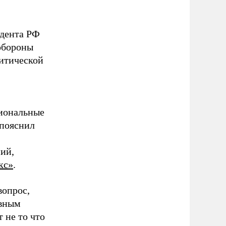
дента РФ
обороны
итической
циональные
 пояснил
ий,
кс»
.
вопрос,
авным
 не то что