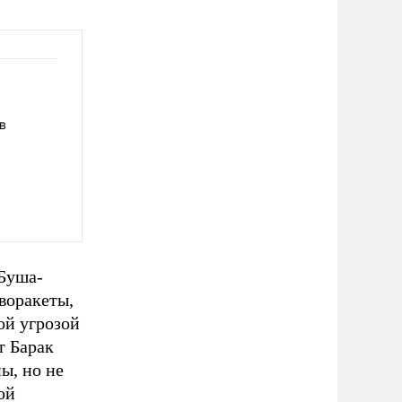
в
Буша-
воракеты,
ой угрозой
т Барак
ы, но не
ой