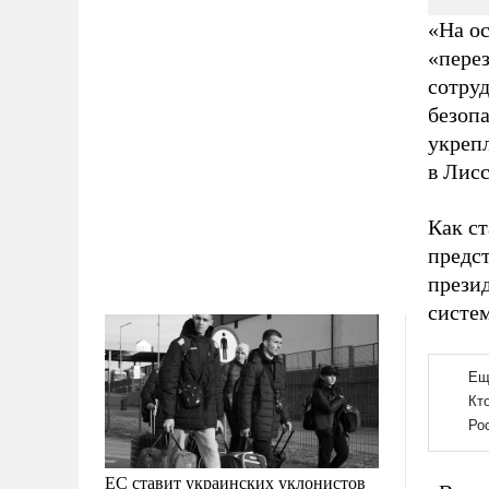
«На о
«пере
сотруд
безопа
укреп
в Лисс
Как ст
предс
прези
систе
ЕС ставит украинских уклонистов