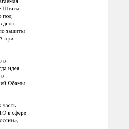
агаемая
е Штаты –
о под
в дело
ело защиты
А при
о в
гда идея
 в
ией Обамы
 часть
ТО в сфере
оссии», –