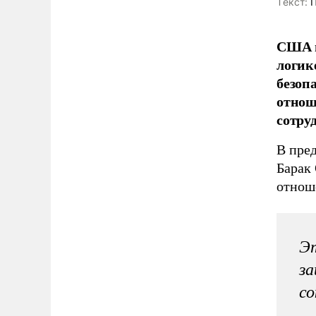
Tекст:
П
США н
логик
безоп
отнош
сотру
В пре
Барак
отнош
Эт
за
со