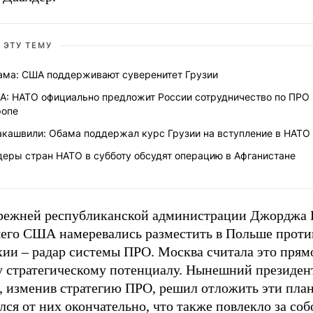
 ЭТУ ТЕМУ
ама: США поддерживают суверенитет Грузии
А: НАТО официально предложит России сотрудничество по ПРО 
ропе
акашвили: Обама поддержал курс Грузии на вступление в НАТО
деры стран НАТО в субботу обсудят операцию в Афганистане
режней республиканской администрации Джорджа 
его США намеревались разместить в Польше проти
хии – радар системы ПРО. Москва считала это прям
у стратегическому потенциалу. Нынешний президен
, изменив стратегию ПРО, решил отложить эти план
лся от них окончательно, что также повлекло за соб