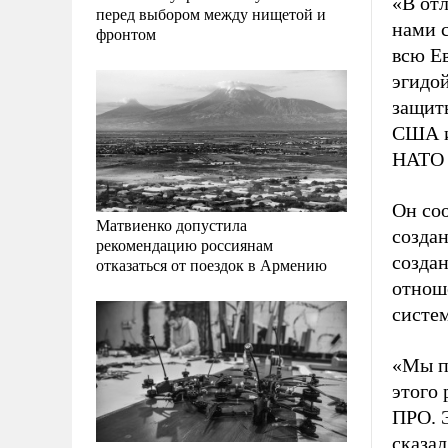
«В от
перед выбором между нищетой и
нами 
фронтом
всю Ев
эгидой
защит
США и
НАТО 
Он со
Матвиенко допустила
создан
рекомендацию россиянам
созда
отказаться от поездок в Армению
отнош
систем
«Мы п
этого
ПРО. 
сказал