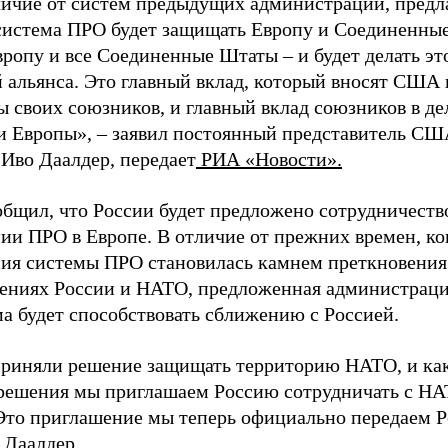
личие от систем предыдущих администраций, предл
система ПРО будет защищать Европу и Соединенны
ропу и все Соединенные Штаты – и будет делать эт
 альянса. Это главный вклад, который вносят США 
ы своих союзников, и главный вклад союзников в д
 Европы», – заявил постоянный представитель СШ
Иво Даалдер, передает
РИА «Новости».
общил, что России будет предложено сотрудничеств
ии ПРО в Европе. В отличие от прежних времен, ко
ния системы ПРО становилась камнем преткновения
ениях России и НАТО, предложенная администрац
а будет способствовать сближению с Россией.
риняли решение защищать территорию НАТО, и как
 решения мы приглашаем Россию сотрудничать с НА
Это приглашение мы теперь официально передаем Р
 Даалдер.