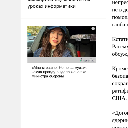
непре
уроках информатики
не в д
помощн
глобал
Кстат
Рассм
обсужд
Кроме 
безоп
сокра
ратиф
США.
«Дого
ядерн
устано