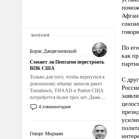
помож
Афган
союзн
говори
МНЕНИЯ
По его
Борис Джерелиевский
как пр
Сможет ли Пентагон перестроить
партн
ВПК США
Только для того, чтобы вернуться к
С дру
довоенному объему запасов ракет
Росси
Tomahawk, THAAD и Patriot США
заявл
потребуется более трех лет. Даже
целост
небольшая война с Ираном
4 комментария
опустошила американские
прези
арсеналы. Сложившаяся ситуация
усили
означает многолетний период
полит
уязвимости США, например, перед
Геворг Мирзаян
интер
Китаем.