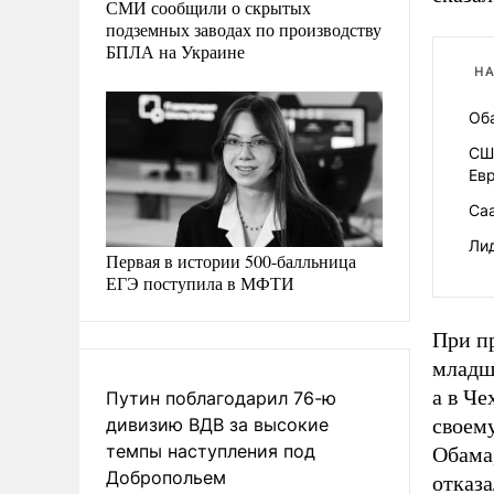
СМИ сообщили о скрытых
подземных заводах по производству
БПЛА на Украине
НА
Об
СШ
Ев
Са
Ли
Первая в истории 500-балльница
ЕГЭ поступила в МФТИ
При п
младш
а в Че
Путин поблагодарил 76-ю
дивизию ВДВ за высокие
своем
темпы наступления под
Обама
Добропольем
отказа