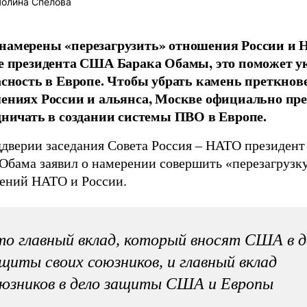
олина Спелова
амерены «перезагрузить» отношения России и 
е президента США Барака Обамы, это поможет у
асность в Европе. Чтобы убрать камень преткнов
ениях России и альянса, Москве официально пр
дничать в создании системы ПВО в Европе.
ддверии заседания Совета Россия – НАТО президе
 Обама заявил о намерении совершить «перезагрузк
ений НАТО и России.
о главный вклад, который вносят США в д
щиты своих союзников, и главный вклад
юзников в дело защиты США и Европы