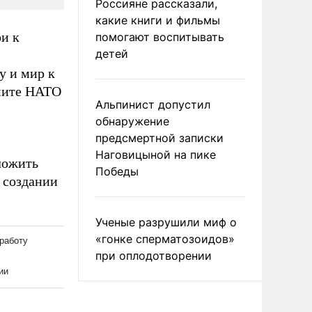
Россияне рассказали,
какие книги и фильмы
и к
помогают воспитывать
детей
у и мир к
ммите НАТО
Альпинист допустил
обнаружение
предсмертной записки
Наговицыной на пике
ложить
Победы
 создании
Ученые разрушили миф о
«гонке сперматозоидов»
при оплодотворении