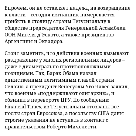
Впрочем, он не оставляет надежд на возвращение
к власти – сегодня изгнанник намеревается
прибыть в столицу страны Тегусигальпу в
обществе председателя Генеральной Ассамблеи
ООН Мигеля д`Эското, а также президентов
Аргентины и Эквадора.
Стоит заметить, что действия военных вызывают
раздражение у многих региональных лидеров –
даже с диаметрально противоположными
позициями. Так, Барак Обама назвал
единственным легитимным главой страны
Селайю, а президент Венесуэлы Уго Чавес заявил,
что военные «поддерживают олигархию», и
обвинил в перевороте ЦРУ. По сообщению
Financial Times, из Тегусигальпы отозваны все
послы стран Евросоюза, а посольству США даны
строгие указания не вступать в контакт с
правительством Роберто Мичелетти.