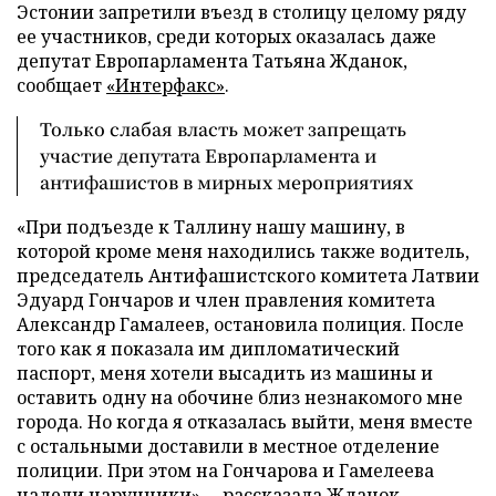
Эстонии запретили въезд в столицу целому ряду
ее участников, среди которых оказалась даже
депутат Европарламента Татьяна Жданок,
сообщает
«Интерфакс»
.
Только слабая власть может запрещать
участие депутата Европарламента и
антифашистов в мирных мероприятиях
«При подъезде к Таллину нашу машину, в
которой кроме меня находились также водитель,
председатель Антифашистского комитета Латвии
Эдуард Гончаров и член правления комитета
Александр Гамалеев, остановила полиция. После
того как я показала им дипломатический
паспорт, меня хотели высадить из машины и
оставить одну на обочине близ незнакомого мне
города. Но когда я отказалась выйти, меня вместе
с остальными доставили в местное отделение
полиции. При этом на Гончарова и Гамелеева
надели наручники», – рассказала Жданок.