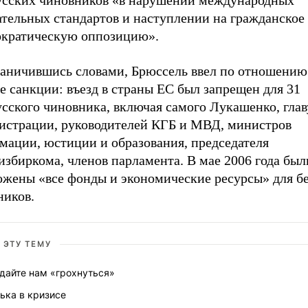
усских чиновников «в нарушении международных
ательных стандартов и наступлении на гражданское
ократическую оппозицию».
раничившись словами, Брюссель ввел по отношени
 санкции: въезд в страны ЕС был запрещен для 31
сского чиновника, включая самого Лукашенко, глав
истрации, руководителей КГБ и МВД, министров
мации, юстиции и образования, председателя
збиркома, членов парламента. В мае 2006 года был
ожены «все фонды и экономические ресурсы» для б
ников.
 ЭТУ ТЕМУ
дайте нам «грохнуться»
ька в кризисе