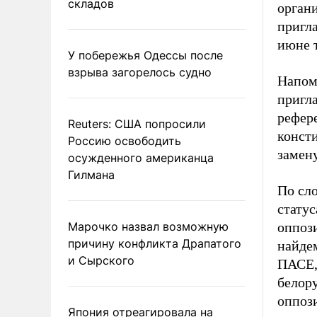
складов
органи
пригл
июне т
У побережья Одессы после
взрыва загорелось судно
Напом
пригла
рефере
Reuters: США попросили
конст
Россию освободить
замен
осужденного американца
Гилмана
По сл
стату
Марочко назвал возможную
оппоз
причину конфликта Драпатого
найде
и Сырского
ПАСЕ, 
белору
оппоз
Япония отреагировала на