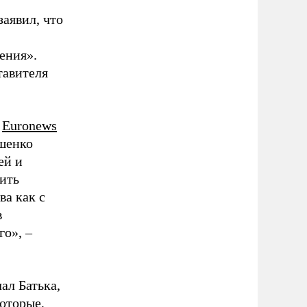
аявил, что
ения».
тавителя
ю
Еuronews
ашенко
ей и
ить
ва как с
в
го», –
ал Батька,
которые,