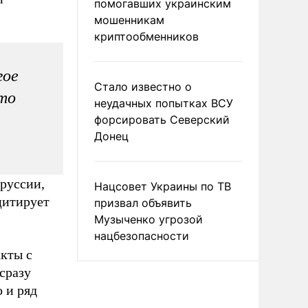
помогавших украинским
мошенникам
криптообменников
гое
Стало известно о
это
неудачных попытках ВСУ
форсировать Северский
Донец
руссии,
Нацсовет Украины по ТВ
цитирует
призвал объявить
Музыченко угрозой
нацбезопасности
кты с
сразу
 и ряд