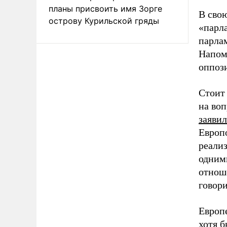
планы присвоить имя Зорге
В сво
острову Курильской гряды
«парл
парлам
Напом
оппоз
Стоит 
на во
заявил
Европ
реали
одними
отнош
говори
Европе
хотя б