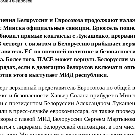
оман Федосеев
ения Белоруссии и Евросоюза продолжают налаж
с Минска официальные санкции, Брюссель поше
обновил прямые контакты с Лукашенко, прерван
 В четверг с визитом в Белоруссию прибывает вер
тавитель ЕС по внешней политике и безопасност
а. Более того, ПАСЕ может вернуть Белоруссии м
 рядах, если в делегацию белорусов включат и оп
отив этого выступает МИД республики.
верг верховный представитель Евросоюза по общей 
ике и безопасности Хавьер Солана прибудет в Минс
чи с президентом Белоруссии Александром Лукашен
ли в пресс-службе еврокомиссара, он также провед
оворы с главой МИД Белоруссии Сергеем Мартынов
ится с лидерами белорусской оппозиции, в том числ
андром Милинкевичем
и «другими представителям