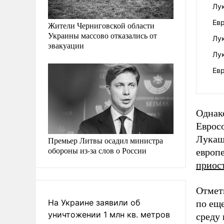
Лу
Евр
Жители Черниговской области
Украины массово отказались от
Лу
эвакуации
Лу
Ев
Однако
Еврос
Лукаш
Премьер Литвы осадил министра
обороны из-за слов о России
европ
приос
Отмет
На Украине заявили об
по ещ
уничтожении 1 млн кв. метров
среду