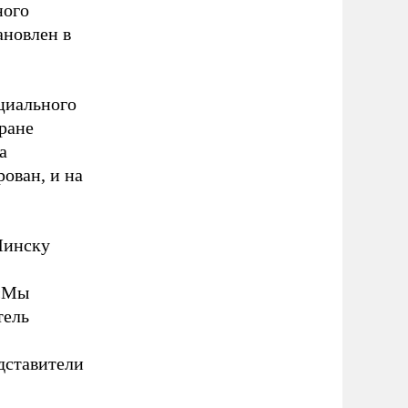
ного
ановлен в
циального
тране
а
ован, и на
Минску
 «Мы
тель
дставители