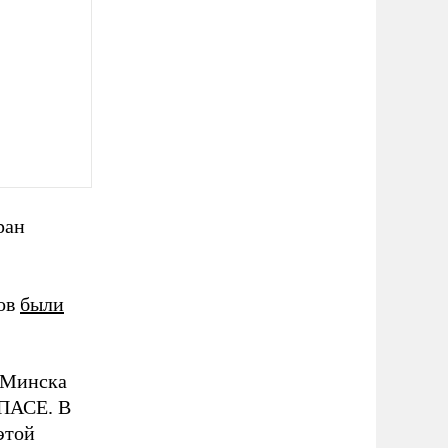
ран
ков
были
ы Минска
 ПАСЕ. В
этой