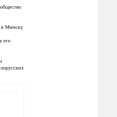
 общество
ю к Минску
у его
и
елорусских