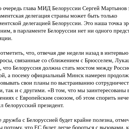
ю очередь глава МИД Белоруссии Сергей Мартынов з
аментская делегация страны может быть только
ентской делегацией Белоруссии. Это наша точка зр
ним, в парламенте Белоруссии нет ни одного предс
иции.
отметить, что, отвечая две недели назад в интервь
просы, связанные со сближением с Брюсселем, Лук
, что Белоруссия должна стать мостом между Росси
ой, а посему официальный Минск намерен продолж
зовывать свои планы по выстраиванию сотрудничест
, так и с другими. «В том, что мы заинтересованы 
ениях с Европейским союзом, об этом спорить нече
л белорусский президент.
 дружба с Белоруссией будет крайне полезна, отмеч
ы потому, что ЕС будет легче бороться с вызовами, 