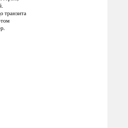
й.
до транзита
этом
р.