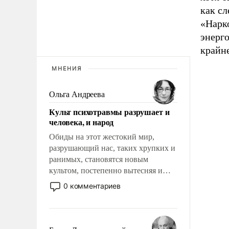
как сл
«Нарко
энерго
крайне
МНЕНИЯ
Ольга Андреева
Культ психотравмы разрушает и
человека, и народ
Обиды на этот жестокий мир,
разрушающий нас, таких хрупких и
ранимых, становятся новым
культом, постепенно вытесняя и
отменяя традиционное требование к
0 комментариев
человеку – быть мужественным и
твердым под ударами судьбы, брать
на себя ответственность, помогать
слабым, идти вперед и