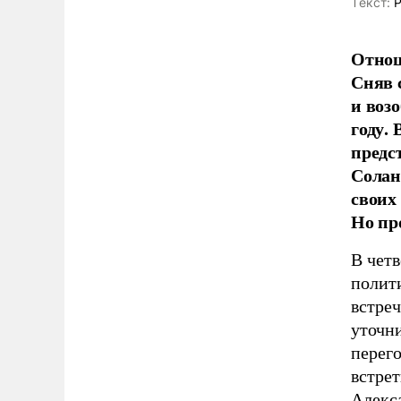
Tекст:
Р
Отнош
Сняв 
и воз
году.
предс
Солан
своих
Но пр
В чет
полит
встре
уточни
перег
встрет
Алекс