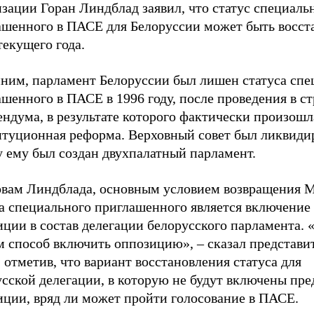
зации Горан Линдблад заявил, что статус специаль
ашенного в ПАСЕ для Белоруссии может быть восст
екущего года.
ним, парламент Белоруссии был лишен статуса спе
шенного в ПАСЕ в 1996 году, после проведения в с
ндума, в результате которого фактически произошл
итуционная реформа. Верховный совет был ликвидир
у ему был создан двухпалатный парламент.
овам Линдблада, основным условием возвращения 
са специального приглашенного является включение
иции в состав делегации белорусского парламента.
м способ включить оппозицию», – сказал представи
отметив, что вариант восстановления статуса для
сской делегации, в которую не будут включены пре
иции, вряд ли может пройти голосование в ПАСЕ.