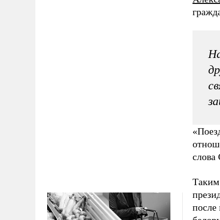
гражд
На
др
св
за
«Поез
отнош
слова
Таким
презид
после 