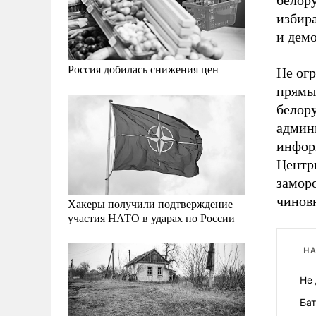
белор
избир
и дем
Россия добилась снижения цен
Не ог
прямые
белору
админ
инфор
Центри
замор
чинов
Хакеры получили подтверждение
участия НАТО в ударах по России
НА
Не 
Бат