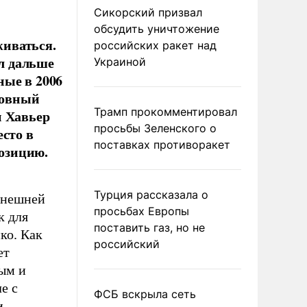
Сикорский призвал
обсудить уничтожение
иваться.
российских ракет над
л дальше
Украиной
ные в 2006
ховный
Трамп прокомментировал
и Хавьер
просьбы Зеленского о
есто в
поставках противоракет
позицию.
Турция рассказала о
внешней
просьбах Европы
к для
поставить газ, но не
ко. Как
российский
ет
ым и
е с
ФСБ вскрыла сеть
и