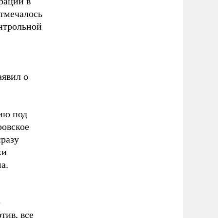
рации в
отмечалось
онтрольной
аявил о
ию под
ровское
сразу
ки
а.
о
тив, все