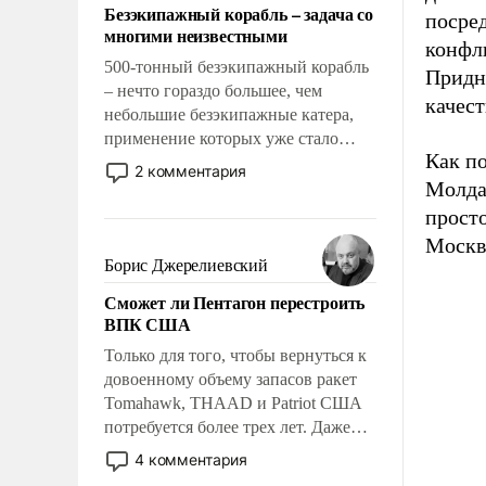
Безэкипажный корабль – задача со
посре
многими неизвестными
конфли
500-тонный безэкипажный корабль
Придн
– нечто гораздо большее, чем
качест
небольшие безэкипажные катера,
применение которых уже стало
Как п
обыденностью. Задача по созданию
2 комментария
такого корабля очень сложна и
Молда
амбициозна. Однако и ее
прост
реализация радикально поднимет
Москв
наши боевые возможности.
Борис Джерелиевский
Сможет ли Пентагон перестроить
ВПК США
Только для того, чтобы вернуться к
довоенному объему запасов ракет
Tomahawk, THAAD и Patriot США
потребуется более трех лет. Даже
небольшая война с Ираном
4 комментария
опустошила американские