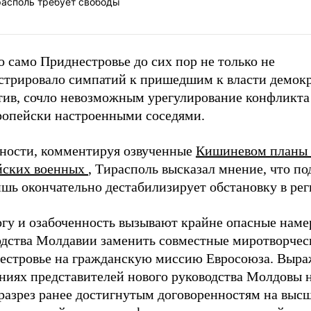
располь требует свободы
 само Приднестровье до сих пор не только не
стрировало симпатий к пришедшим к власти демокр
тив, сочло невозможным урегулирование конфликта
ропейски настроенными соседями.
тности, комментируя озвученные
Кишиневом планы 
йских военных
, Тирасполь высказал мнение, что п
шь окончательно дестабилизирует обстановку в рег
огу и озабоченность вызывают крайне опасные наме
одства Молдавии заменить совместные миротворчес
естровье на гражданскую миссию Евросоюза. Выра
ениях представителей нового руководства Молдовы 
вразрез ранее достигнутым договоренностям на выс