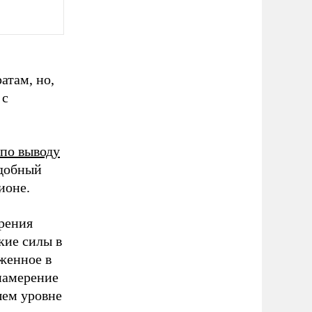
атам, но,
 с
по выводу
одобный
ионе.
рения
кие силы в
женное в
намерение
шем уровне