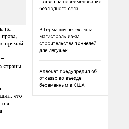
гривен на переименование
безлюдного села
ы на
В Германии перекрыли
 права,
магистраль из-за
ие прямой
строительства тоннелей
для лягушек
 −
а страны
Адвокат предупредил об
отказах во въезде
беременным в США
а
ший, что
ется
а.