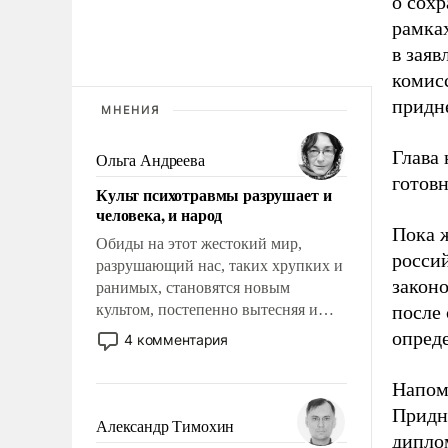
о сох
рамка
в зая
комис
придн
МНЕНИЯ
Глава
Ольга Андреева
готовн
Культ психотравмы разрушает и
человека, и народ
Пока 
Обиды на этот жестокий мир,
росси
разрушающий нас, таких хрупких и
законо
ранимых, становятся новым
культом, постепенно вытесняя и
после
отменяя традиционное требование к
опред
4 комментария
человеку – быть мужественным и
твердым под ударами судьбы, брать
Напом
на себя ответственность, помогать
Придне
слабым, идти вперед и
Александр Тимохин
дипло
адаптироваться.