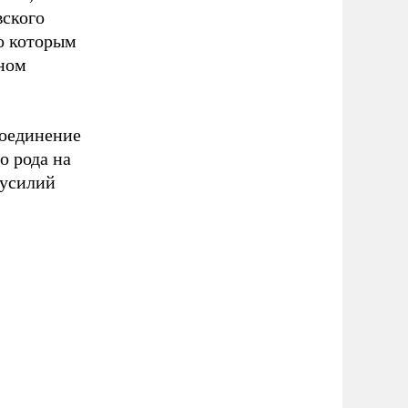
вского
о которым
ином
соединение
о рода на
 усилий