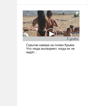
арсеналы. Сложившаяся ситуация
означает многолетний период
уязвимости США, например, перед
Китаем.