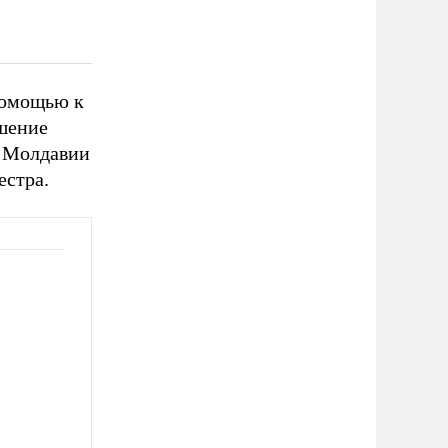
 помощью к
ешение
ь Молдавии
естра.