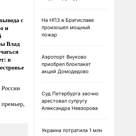
вывода с
На НПЗ в Братиславе
о и
произошел мощный
й
пожар
ны Влад
ичаться
Аэропорт Внуково
т: в
приобрел блокпакет
естровье
акций Домодедово
т России
Суд Петербурга заочно
арестовал супругу
 премьер,
Александра Невзорова
Украина потратила 1 млн