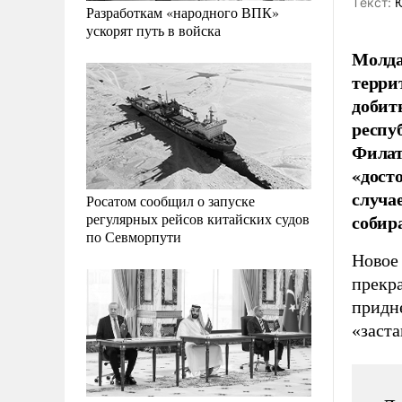
Tекст:
Ю
Разработкам «народного ВПК»
ускорят путь в войска
Молда
терри
добит
респу
Филат
«дост
случа
Росатом сообщил о запуске
собир
регулярных рейсов китайских судов
по Севморпути
Новое
прекр
придне
«заст