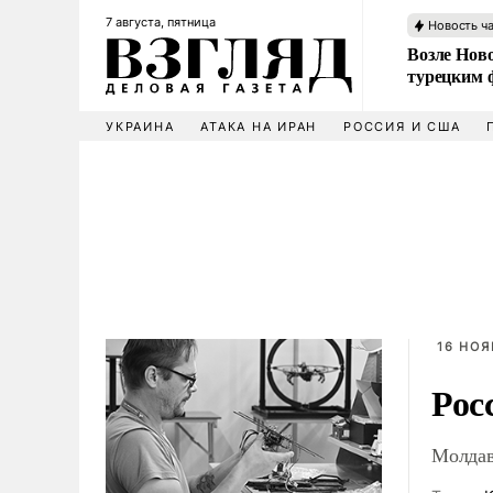
7 августа, пятница
Новость ч
Возле Ново
турецким 
УКРАИНА
АТАКА НА ИРАН
РОССИЯ И США
16 НОЯ
Рос
Молдав