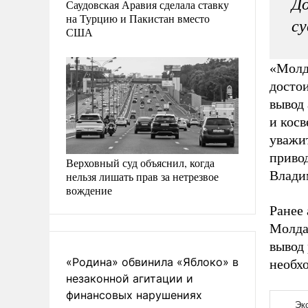
До
Саудовская Аравия сделала ставку
на Турцию и Пакистан вместо
су
США
«Молд
достои
вывод
и кос
уважи
приво
Верховный суд объяснил, когда
Влади
нельзя лишать прав за нетрезвое
вождение
Ранее
Молда
вывод
«Родина» обвинила «Яблоко» в
необх
незаконной агитации и
финансовых нарушениях