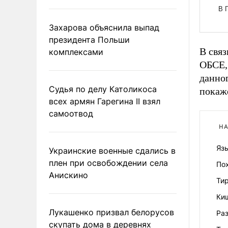
Захарова объяснила выпад
президента Польши
В связ
комплексами
ОБСЕ,
данног
Судья по делу Католикоса
покаж
всех армян Гарегина II взял
самоотвод
НА
Яз
Украинские военные сдались в
плен при освобождении села
Пох
Анискино
Тир
Ки
Лукашенко призвал белорусов
Ра
скупать дома в деревнях