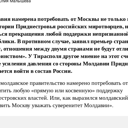
лия Малышева
вия намерена потребовать от Москвы не только 
тории Приднестровья российских миротворцев, н
ься прекращения любой поддержки непризнанно
блики. В противном случае, заявил премьер стра
, отношения между двумя странами не будут отл
оинством». У Тирасполя другое мнение на этот сче
е усиления давления со стороны Молдавии Придн
ается войти в состав России.
 молдавское правительство намерено потребовать о
атить любую «прямую или косвенную» поддержку
стровских властей. Или, как выразился молдавский
авить Москву уважать суверенитет Молдавии».