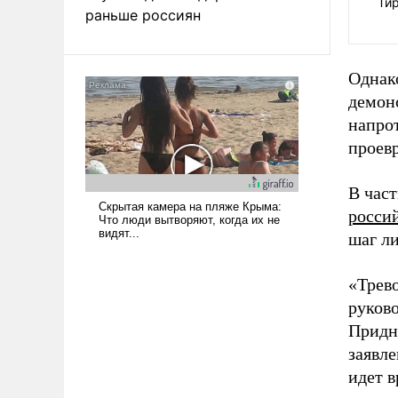
Ти
раньше россиян
Однако
демон
напро
проев
В час
росси
шаг ли
«Трев
руков
Придн
заявл
идет 