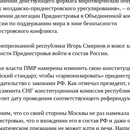
ранении действующего формата миротворческой опе
х молдавско-приднестровского урегулирования», – 
влении делегации Приднестровья в Объединенной к
сии по поддержанию мира в зоне безопасности
естровского конфликта.
 непризнанной республики Игорь Смирнов и вовсе з
ости Приднестровья войти в состав России.
же власти ПМР намерены изменить свою конституц
йский стандарт, чтобы «гармонизировать» приднест
дательство с законами РФ. Как отмечал президент, 
 саммита СНГ конституционная комиссия республи
елит дату проведения соответствующего референдум
ним, что со своей стороны Москвы не раз намекала
стровью, что о вхождении его в состав РФ и даже 
матическом признании не может идти и речи. Напро