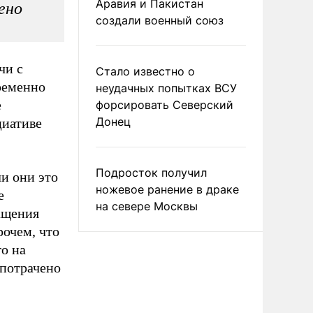
Аравия и Пакистан
ено
создали военный союз
чи с
Стало известно о
ременно
неудачных попытках ВСУ
е
форсировать Северский
Донец
циативе
Подросток получил
ли они это
ножевое ранение в драке
е
на севере Москвы
ащения
рочем, что
о на
 потрачено