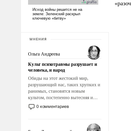
«разоч
МНЕНИЯ
Ольга Андреева
Культ психотравмы разрушает и
человека, и народ
Обиды на этот жестокий мир,
разрушающий нас, таких хрупких и
ранимых, становятся новым
культом, постепенно вытесняя и
отменяя традиционное требование к
0 комментариев
человеку – быть мужественным и
твердым под ударами судьбы, брать
на себя ответственность, помогать
слабым, идти вперед и