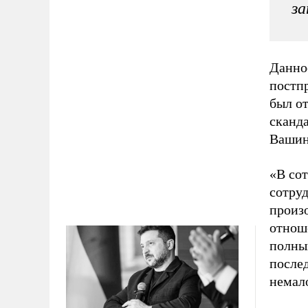
за
Данное
постп
был от
сканд
Вашин
«В сот
сотруд
произ
отноше
полны
после
немал