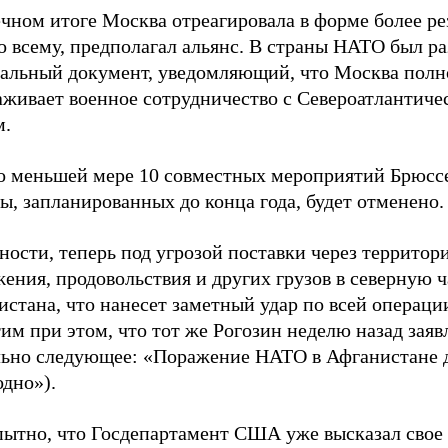
чном итоге Москва отреагировала в форме более ре
о всему, предполагал альянс. В страны НАТО был р
альный документ, уведомляющий, что Москва пол
аживает военное сотрудничество с Североатлантиче
м.
по меньшей мере 10 совместных мероприятий Брюсс
, запланированных до конца года, будет отменено.
ности, теперь под угрозой поставки через территор
ения, продовольствия и других грузов в северную ч
стана, что нанесет заметный удар по всей операци
им при этом, что тот же Рогозин неделю назад заяв
льно следующее: «Поражение НАТО в Афганистане 
дно»).
ытно, что Госдепартамент США уже высказал свое