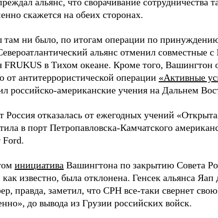
реждал альянс, что сворачивание сотрудничества т
енно скажется на обеих сторонах.
ы там ни было, по итогам операции по принуждению
Североатлантический альянс отменил совместные с
я FRUKUS в Тихом океане. Кроме того, Вашингтон 
ю от антитеррористической операции
«Активные ус
ил российско-американские учения на Дальнем Вос
т Россия отказалась от ежегодных учений «Открыта
стила в порт Петропавловска-Камчатского американ
 Ford.
том
инициатива
Вашингтона по закрытию Совета Ро
как известно, была отклонена. Генсек альянса Яап 
р, правда, заметил, что СРН все-таки свернет свою
нно», до вывода из Грузии российских войск.