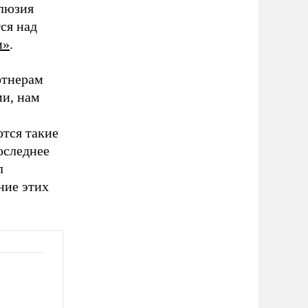
ллюзия
ся над
и»
.
ртнерам
ми, нам
ются такие
оследнее
л
ние этих