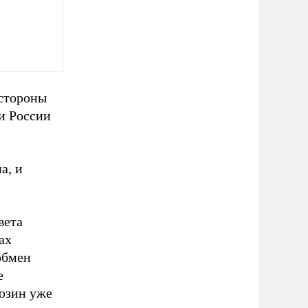
 стороны
и России
а, и
вета
ах
обмен
е
озин уже