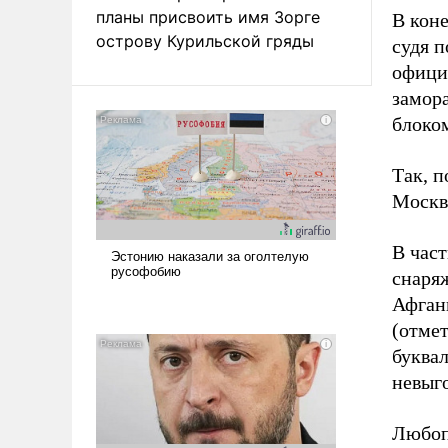
планы присвоить имя Зорге
В коне
острову Курильской гряды
судя п
офици
замор
блоко
Так, 
Москвы
В част
снаряж
Афгани
(отмет
буква
невыго
Любоп