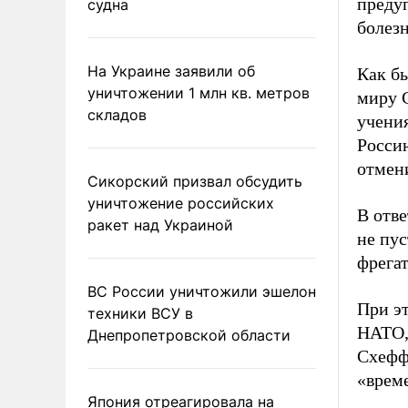
предуп
судна
болезн
На Украине заявили об
Как б
уничтожении 1 млн кв. метров
миру 
складов
учени
Росси
отмен
Сикорский призвал обсудить
уничтожение российских
В отве
ракет над Украиной
не пу
фрегат
ВС России уничтожили эшелон
При э
техники ВСУ в
НАТО, 
Днепропетровской области
Схеффе
«време
Япония отреагировала на