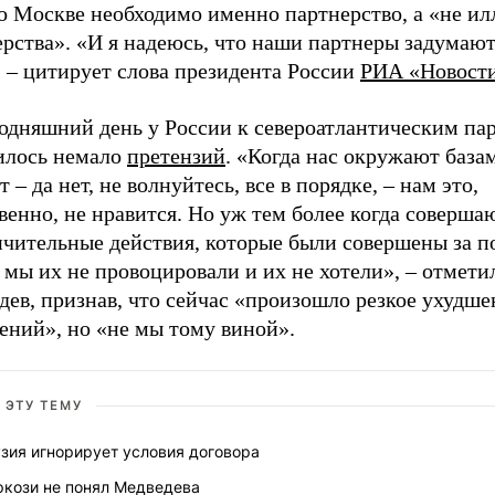
о Москве необходимо именно партнерство, а «не и
рства». «И я надеюсь, что наши партнеры задумают
 – цитирует слова президента России
РИА «Новост
годняшний день у России к североатлантическим па
илось немало
претензий
. «Когда нас окружают база
т – да нет, не волнуйтесь, все в порядке, – нам это,
венно, не нравится. Но уж тем более когда соверша
ичительные действия, которые были совершены за п
 мы их не провоцировали и их не хотели», – отмети
ев, признав, что сейчас «произошло резкое ухудше
ений», но «не мы тому виной».
 ЭТУ ТЕМУ
зия игнорирует условия договора
ркози не понял Медведева