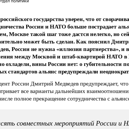
тдел политики
 российского государства уверен, что от сворачив
дничества России и НАТО больше пострадает алья
ем, Москве такой шаг тоже дастся нелегко, но се
вительно может быть сделан. Как пояснил Дмит
дев, России не нужна «иллюзия партнерства», и в
ения между Москвой и штаб-квартирой НАТО в 
но охладели, вины России нет: о губительности 
ых стандартов альянс предупреждали неоднократ
дент России Дмитрий Медведев предупреждает, что
атривает все варианты дальнейших взаимоотношени
числе полное прекращение сотрудничества с альянс
сять совместных мероприятий России и 