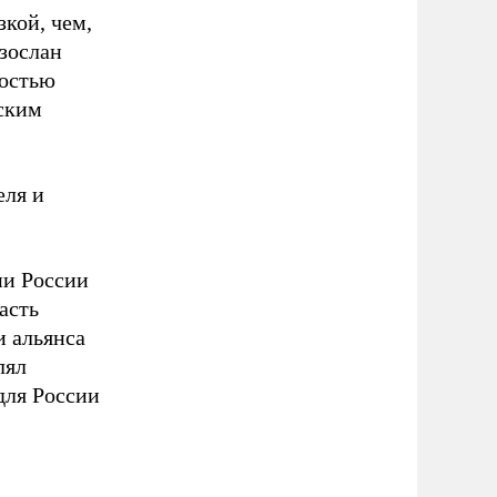
зкой, чем,
азослан
ностью
ским
еля и
ии России
асть
и альянса
лял
для России