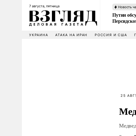
7 августа, пятница
Новость ч
Путин обс
Персидско
УКРАИНА
АТАКА НА ИРАН
РОССИЯ И США
25 АВГ
Мед
Медвед