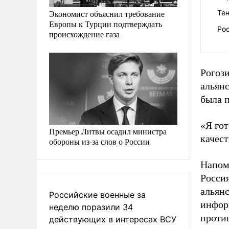
Экономист объяснил требование
Те
Европы к Турции подтверждать
Рос
происхождение газа
Рогози
альян
была 
«Я гот
Премьер Литвы осадил министра
качест
обороны из-за слов о России
Напомн
Росси
альян
Российские военные за
инфор
неделю поразили 34
проти
действующих в интересах ВСУ