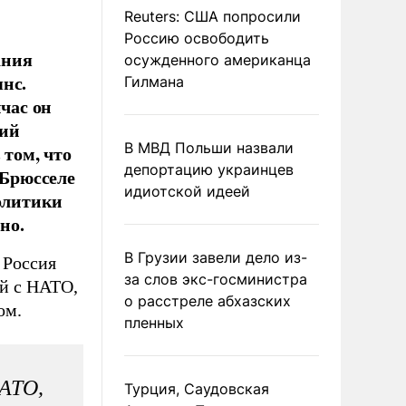
Reuters: США попросили
Россию освободить
ания
осужденного американца
нс.
Гилмана
йчас он
рий
В МВД Польши назвали
 том, что
депортацию украинцев
Брюсселе
идиотской идеей
политики
но.
В Грузии завели дело из-
 Россия
за слов экс-госминистра
й с НАТО,
о расстреле абхазских
ом.
пленных
НАТО,
Турция, Саудовская