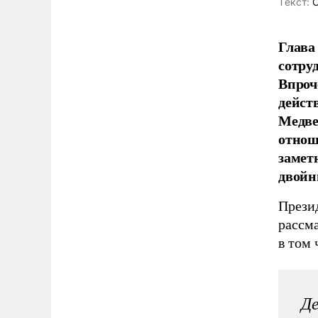
Tекст:
О
Глава
сотру
Впроч
дейст
Медве
отнош
замет
двойн
Прези
рассм
в том 
Де