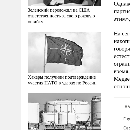
Однак
Зеленский переложил на США
партне
ответственность за свою роковую
этим»,
ошибку
На се
накоп
говоря
естест
огран
время,
Хакеры получили подтверждение
Медвед
участия НАТО в ударах по России
отнош
НА
Гру
Са