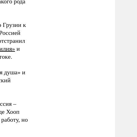
акого рода
 Грузии к
 Россией
отстранил
илия»
и
токе.
я душа» и
ский
ссия –
де Хооп
 работу, но