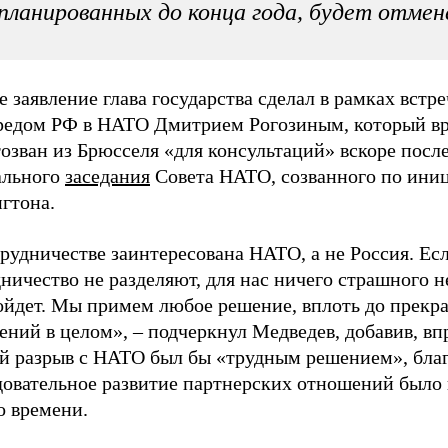
планированных до конца года, будет отмен
 заявление глава государства сделал в рамках встре
редом РФ в НАТО Дмитрием Рогозиным, который в
озван из Брюсселя «для консультаций» вскоре посл
ального
заседания
Совета НАТО, созванного по ини
гтона.
рудничестве заинтересована НАТО, а не Россия. Ес
ничество не разделяют, для нас ничего страшного н
ойдет. Мы примем любое решение, вплоть до прекр
ний в целом», – подчеркнул Медведев, добавив, вп
й разрыв с НАТО был бы «трудным решением», благ
довательное развитие партнерских отношений было
о времени.