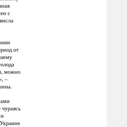
чная
ен с
ависла
анин
риод от
ашему
голода
и, можно
, –
аины.
лами
 чураясь
 и
 Украине