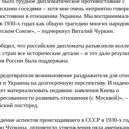
с было трудное дипломатическое противостояние с
скими соседями – хотя мне очень неприятно говори
востоянии в отношении Украины. Мы воспринимали
в 1930-х годах как общую трагедию многих народо
етском Союзе», – подчеркнул Виталий Чуркин.
общил, что российские дипломаты разъяснили колле
 стран все исторические детали – и это дало резуль
ия России была поддержана.
редотвратили возникновение раздражителя для от
 и Украины на долгосрочную перспективу. И надеюс
ет материализовать недавние заявления Киева о
ресованности развивать отношения (с Москвой)», –
йский постпред.
дение аспектов происходившего в СССР в 1930-х го
ю Чуркина, опровергло утверждения ряда американ