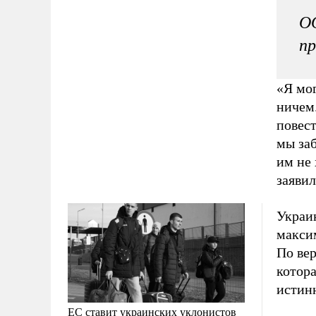
ОО
пр
«Я мог
ничем.
повес
мы заб
им не 
заяви
Украин
макси
По вер
котор
истинн
ЕС ставит украинских уклонистов