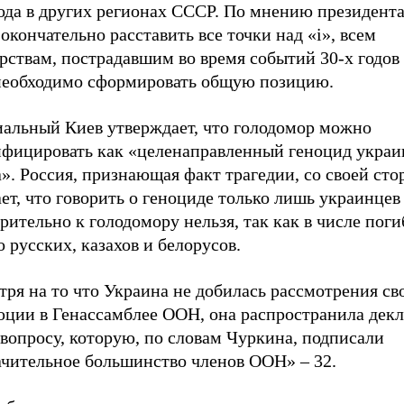
ода в других регионах СССР. По мнению президента
окончательно расставить все точки над «i», всем
рствам, пострадавшим во время событий 30-х годов
 необходимо сформировать общую позицию.
альный Киев утверждает, что голодомор можно
ифицировать как «целенаправленный геноцид украи
». Россия, признающая факт трагедии, со своей ст
ет, что говорить о геноциде только лишь украинцев
ительно к голодомору нельзя, так как в числе пог
 русских, казахов и белорусов.
ря на то что Украина не добилась рассмотрения св
юции в Генассамблее ООН, она распространила дек
вопросу, которую, по словам Чуркина, подписали
ачительное большинство членов ООН» – 32.