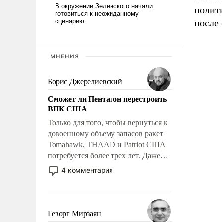
полит
после 
МНЕНИЯ
Борис Джерелиевский
Сможет ли Пентагон перестроить
ВПК США
Только для того, чтобы вернуться к
довоенному объему запасов ракет
Tomahawk, THAAD и Patriot США
потребуется более трех лет. Даже
небольшая война с Ираном
4 комментария
опустошила американские
арсеналы. Сложившаяся ситуация
означает многолетний период
уязвимости США, например, перед
Геворг Мирзаян
Китаем.