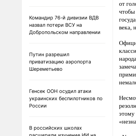
от гол
чтобы 
Командир 76-й дивизии ВДВ
госуда
назвал потери ВСУ на
века,
Добропольском направлении
Офици
класс
Путин разрешил
народа
приватизацию аэропорта
замеча
Шереметьево
примир
немало
Генсек ООН осудил атаки
Несмот
украинских беспилотников по
резол
России
этому 
«незн
В российских школах
расширили изучение ИИ на