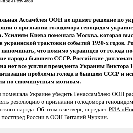
ндрей Резчиков
альная Ассамблея ООН не примет решение по ук
юции о признании голодомора геноцидом украинс
а. Усилиям Киева помешала Москва, которая вы
в украинской трактовки событий 1930-х годов. Ро
т напоминать, что помимо украинцев от голода п
гие народы бывшего СССР. Российские дипломаты
 на нет все усилия президента Украины Виктор
литизации проблемы голода в бывшем СССР и и
ии по сиюминутным мотивам.
я помешала Украине убедить Генассамблею ООН ра
нять резолюцию о признании голодомора геноцидо
ского народа. Об этом в четверг, передает
РИА «Но
л постпред России в ООН Виталий Чуркин.