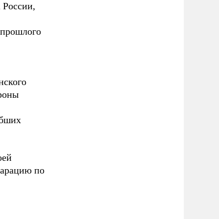
 России,
 прошлого
нского
ороны
ибших
оей
ларацию по