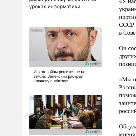
«У на
уроках информатики
украин
проти
СССР 
в Сов
Он со
других
позиц
«Мы п
России
помож
заинте
росси
Обсуж
мнени