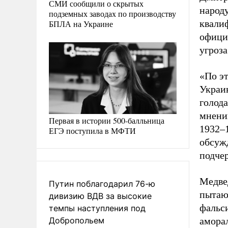
СМИ сообщили о скрытых
народ
подземных заводах по производству
квалиф
БПЛА на Украине
офици
угроза
«По эт
Украи
голода
мнени
Первая в истории 500-балльница
1932–1
ЕГЭ поступила в МФТИ
обсужд
подче
Медвед
Путин поблагодарил 76-ю
пытаю
дивизию ВДВ за высокие
фальс
темпы наступления под
Добропольем
аморал