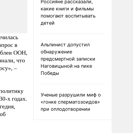
Россияне рассказали,
какие книги и фильмы
помогают воспитывать
детей
нчилась
опрос в
Альпинист допустил
обнаружение
мблеи ООН,
предсмертной записки
знали, что
Наговицыной на пике
осу», –
Победы
 политику
Ученые разрушили миф о
0-х годах.
«гонке сперматозоидов»
гедия,
при оплодотворении
об