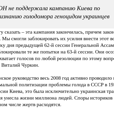
Н не поддержала кампанию Киева по
изнанию голодомора геноцидом украинцев
у сказать – эта кампания закончилась, причем зако
 Мы смогли заблокировать их усилия внести этот в
тку дня предыдущей 62-й сессии Генеральной Асса
локировали те же попытки на 63-й сессии. Они осо
хватает голосов по любой резолюции по этому вопр
л Виталий Чуркин.
ское руководство весь 2008 год активно проводило
мальной политизации проблемы голода в СССР в 193
сии Киева, это была исключительно украинская тра
ая унесла жизни миллиона людей. Споры историков 
ом числе жертв расходятся.