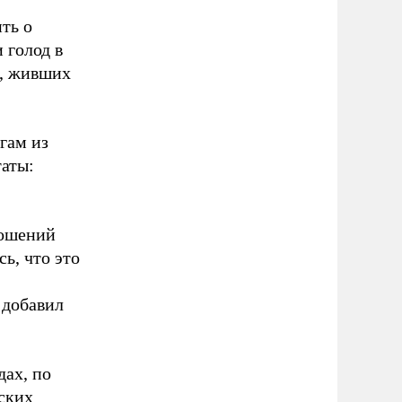
ть о
 голод в
в, живших
гам из
таты:
ношений
ь, что это
 добавил
дах, по
ских