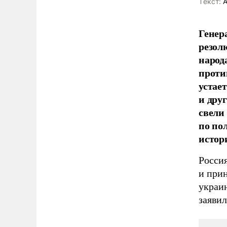
Tекст:
А
Генер
резол
народ
проти
устае
и дру
свели
по по
истор
Росси
и при
украин
заяви