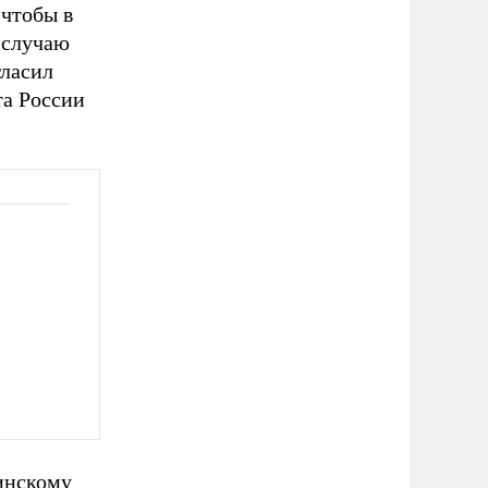
чтобы в
 случаю
гласил
та России
инскому