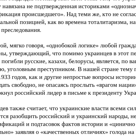
у навязана не подтвержденная историками «однозна
икация происшедшего». Над теми же, кто не соглас
альной позицией, как во времена тоталитаризма, н
 преследования.
ой, мягко говоря, «однобокой логике» любой гражд
ны, утверждающий, что помимо украинцев в этот пе
 погибли русские, казахи, белорусы, является, по в
ю, уголовным преступником. В нашей стране тему 
933 годов, как и другие непростые вопросы истори
ать свободно, не опасаясь прослыть «врагом нации»
ркнул российский лидер в письме к президенту Укр
ев также считает, что украинские власти всеми си
тся разобщить российский и украинский народы, не
ификаций и подтасовок фактов истории и «цинично
ьно» заявляя о «качественных отличиях» голода на