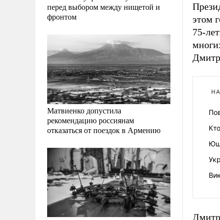
Прези
перед выбором между нищетой и
фронтом
этом 
75-ле
многих
Дмитр
НА
Матвиенко допустила
По
рекомендацию россиянам
Кто
отказаться от поездок в Армению
Ющ
Укр
Ви
Дмитр