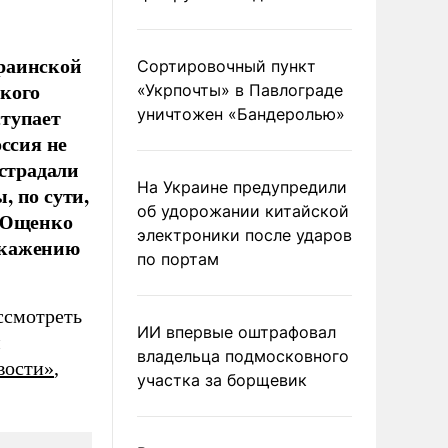
раинской
Сортировочный пункт
кого
«Укрпочты» в Павлограде
ступает
уничтожен «Бандеролью»
ссия не
острадали
На Украине предупредили
, по сути,
об удорожании китайской
а Ющенко
электроники после ударов
скажению
по портам
ссмотреть
ИИ впервые оштрафовал
м
владельца подмосковного
вости»
,
участка за борщевик