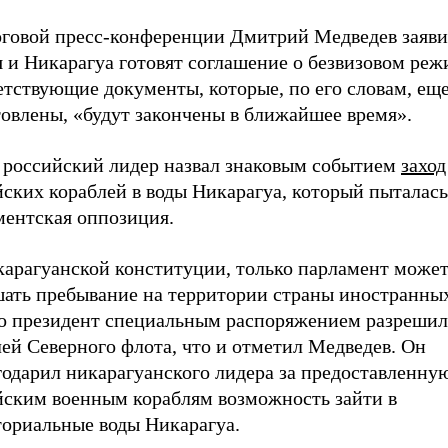
оговой пресс-конференции Дмитрий Медведев заяви
 и Никарагуа готовят соглашение о безвизовом реж
тствующие документы, которые, по его словам, еще
товлены, «будут закончены в ближайшее время».
 российский лидер назвал знаковым событием
заход
ских кораблей в воды Никарагуа, который пыталась
ментская оппозиция.
карагуанской конституции, только парламент може
шать пребывание на территории страны иностранны
о президент специальным распоряжением разрешил
ей Северного флота, что и отметил Медведев. Он
годарил никарагуанского лидера за предоставленну
йским военным кораблям возможность зайти в
ториальные воды Никарагуа.