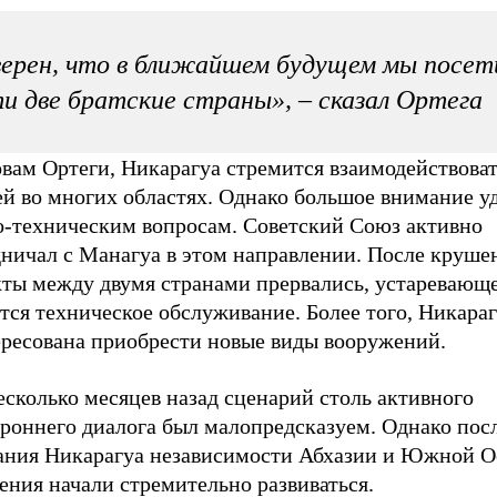
ерен, что в ближайшем будущем мы посе
и две братские страны», – сказал Ортега
вам Ортеги, Никарагуа стремится взаимодействоват
ей во многих областях. Однако большое внимание у
о-техническим вопросам. Советский Союз активно
дничал с Манагуа в этом направлении. После круш
кты между двумя странами прервались, устаревающ
тся техническое обслуживание. Более того, Никара
ересована приобрести новые виды вооружений.
сколько месяцев назад сценарий столь активного
ороннего диалога был малопредсказуем. Однако пос
ания Никарагуа независимости Абхазии и Южной О
ения начали стремительно развиваться.