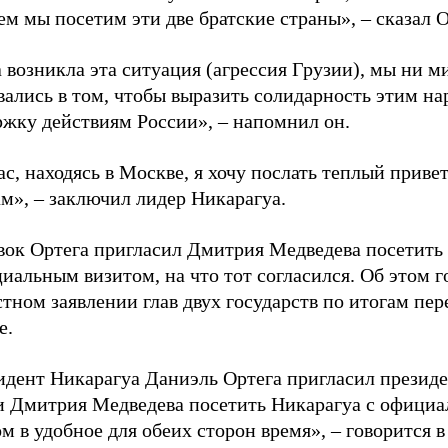
м мы посетим эти две братские страны», – сказал О
 возникла эта ситуация (агрессия Грузии), мы ни м
ались в том, чтобы выразить солидарность этим на
ржку действиям России», – напомнил он.
с, находясь в Москве, я хочу послать теплый приве
м», – заключил лидер Никарагуа.
вок Ортега пригласил Дмитрия Медведева посетить
иальным визитом, на что тот согласился. Об этом г
тном заявлении глав двух государств по итогам пер
е.
идент Никарагуа Даниэль Ортега пригласил презид
и Дмитрия Медведева посетить Никарагуа с офици
м в удобное для обеих сторон время», – говорится в