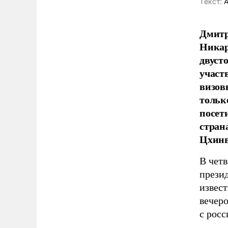
Tекст:
А
Дмитр
Никар
двуст
участ
визов
тольк
посет
стран
Цхинв
В чет
прези
извес
вечер
с рос