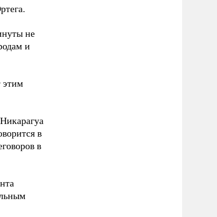
ртега.
инуты не
родам и
т этим
 Никарагуа
оворится в
еговоров в
ента
альным