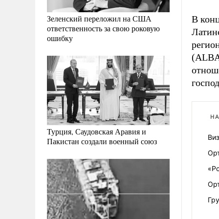
Зеленский переложил на США
В кон
ответственность за свою роковую
Латин
ошибку
регио
(ALBA)
отноше
господ
НА
Турция, Саудовская Аравия и
Виз
Пакистан создали военный союз
Орт
«Р
Ор
Гру