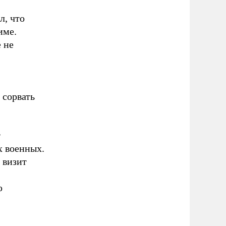
л, что
име.
 не
 сорвать
т
х военных.
 визит
ю