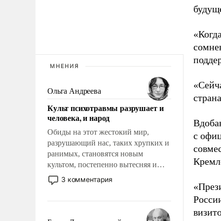
будуще
«Когда
сомнев
подде
МНЕНИЯ
«Сейча
Ольга Андреева
страна
Культ психотравмы разрушает и
человека, и народ
Вдоба
Обиды на этот жестокий мир,
с офиц
разрушающий нас, таких хрупких и
совмес
ранимых, становятся новым
Кремл
культом, постепенно вытесняя и
отменяя традиционное требование к
3 комментария
«През
человеку – быть мужественным и
твердым под ударами судьбы, брать
Росси
на себя ответственность, помогать
визито
слабым, идти вперед и