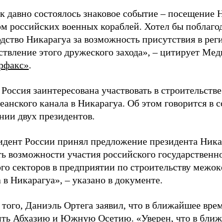
к давно состоялось знаковое событие – посещение 
ом российских военных кораблей. Хотел бы поблаго
дство Никарагуа за возможность присутствия в реги
твление этого дружеского захода», – цитирует Мед
рфакс»
.
Россия заинтересована участвовать в строительстве
анского канала в Никарагуа. Об этом говорится в 
нии двух президентов.
идент России принял предложение президента Ника
ть возможности участия российского государственн
го секторов в предприятии по строительству межок
 в Никарагуа», – указано в документе.
того, Даниэль Ортега заявил, что в ближайшее вре
ить Абхазию и Южную Осетию. «Уверен, что в бли