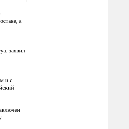
о
оставе, а
уа, заявил
м и с
ийский
заключен
у