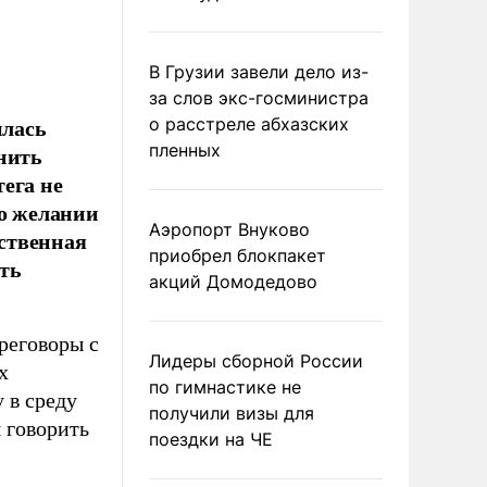
В Грузии завели дело из-
за слов экс-госминистра
илась
о расстреле абхазских
пленных
нить
ега не
 о желании
Аэропорт Внуково
ственная
приобрел блокпакет
сть
акций Домодедово
реговоры с
Лидеры сборной России
х
по гимнастике не
 в среду
получили визы для
я говорить
поездки на ЧЕ