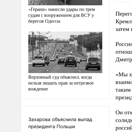
«Герани» нанесли удары по трем
Перег
судам с вооружением для ВСУ у
берегов Одессы
Кремле
затем
Росси
отноше
Дмитр
«Мы х
Верховный суд объяснил, когда
взаим
нельзя лишать прав за нетрезвое
вождение
таким
презид
Он от
Захарова объяснила выпад
солид
президента Польши
россий