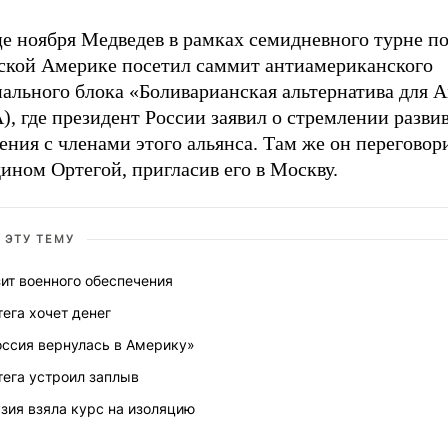
це ноября Медведев в рамках семидневного турне п
ской Америке посетил саммит антиамериканского
нального блока «Боливарианская альтернатива для 
, где президент России заявил о стремлении разви
ния с членами этого альянса. Там же он переговор
ином Ортегой, пригласив его в Москву.
 ЭТУ ТЕМУ
ит военного обеспечения
ега хочет денег
оссия вернулась в Америку»
тега устроил заплыв
зия взяла курс на изоляцию