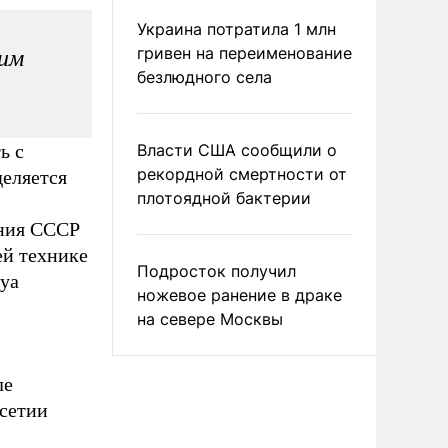
Украина потратила 1 млн
гривен на переименование
тим
безлюдного села
ь с
Власти США сообщили о
рекордной смертности от
деляется
плотоядной бактерии
ения СССР
ей технике
Подросток получил
гуа
ножевое ранение в драке
на севере Москвы
ле
сетии