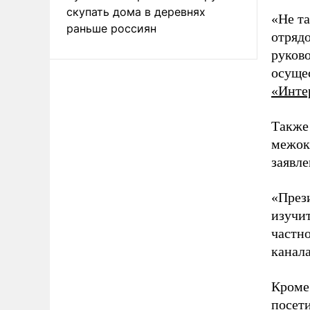
скупать дома в деревнях
«Не та
раньше россиян
отряд
руково
осущес
«Инте
Также 
межоке
заявле
«През
изучи
частно
канала
Кроме 
посет