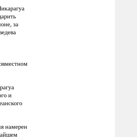
Никарагуа
дарить
оне, за
ведева
совместном
рагуа
ого и
еанского
мя намерен
жайшем