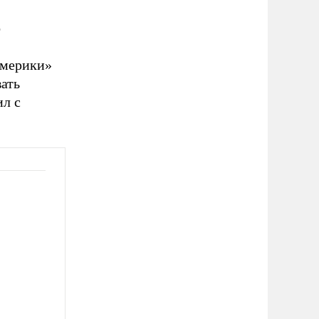
о
Америки»
вать
ил с