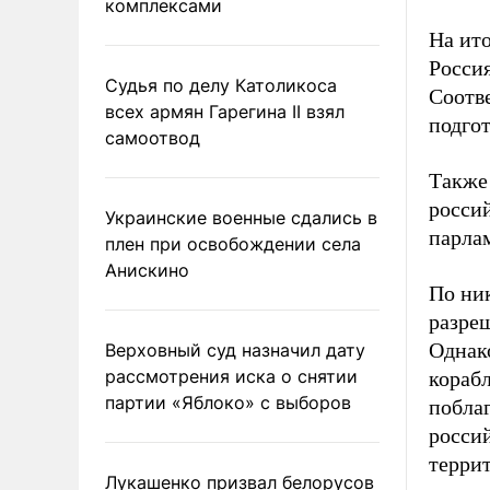
комплексами
На ит
Россия
Судья по делу Католикоса
Соотве
всех армян Гарегина II взял
подго
самоотвод
Также
россий
Украинские военные сдались в
парла
плен при освобождении села
Анискино
По ни
разре
Однак
Верховный суд назначил дату
рассмотрения иска о снятии
корабл
партии «Яблоко» с выборов
побла
росси
терри
Лукашенко призвал белорусов