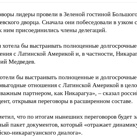
оворы лидеры провели в Зеленой гостиной Большог
вского дворца. Сначала они побеседовали в узком с
 к ним присоединились члены делегаций.
я хотела бы выстраивать полноценные долгосрочные
ния с Латинской Америкой и, в частности, Никараг
ий Медведев.
отели бы выстраивать полноценные и долгосрочные
овыгодные отношения с Латинской Америкой в цело
 важным партнером, как Никарагуа», – сказал росс
ент, открывая переговоры в расширенном составе.
метил, что по итогам нынешних переговоров будет 
ный пакет документов, который «отражает динамик
ско-никарагуанского диалога».