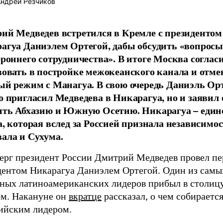
ндрей Резчиков
ий Медведев встретился в Кремле с президентом
агуа Даниэлем Ортегой, дабы обсудить «вопросы
ороннего сотрудничества». В итоге Москва соглас
вовать в постройке межокеанского канала и отме
ый режим с Манагуа. В свою очередь Даниэль Орт
о пригласил Медведева в Никарагуа, но и заявил
ить Абхазию и Южную Осетию. Никарагуа – един
а, которая вслед за Россией признала независимо
ала и Сухума.
верг президент России Дмитрий Медведев провел пе
дентом Никарагуа Даниэлем Ортегой. Один из самы
тных латиноамериканских лидеров прибыл в столицу
ом. Накануне он
вкратце
рассказал, о чем собираетс
сийским лидером.