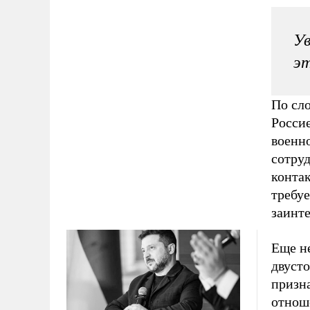
Ув
эт
По сло
Росси
военн
сотру
конта
требуе
заинт
Еще не
двуст
призн
отнош