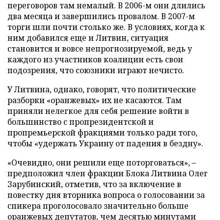
переговоров там немалый. В 2006-м они длились
два месяца и завершились провалом. В 2007-м
торги шли почти столько же. В условиях, когда к
ним добавился еще и Литвин, ситуация
становится и вовсе непрогнозируемой, ведь у
каждого из участников коалиции есть свои
подозрения, что союзники играют нечисто.
У Литвина, однако, говорят, что политические
разборки «оранжевых» их не касаются. Там
приняли нелегкое для себя решение войти в
большинство с пропрезидентской и
пропремьерской фракциями только ради того,
чтобы «удержать Украину от падения в бездну».
«Очевидно, они решили еще поторговаться», –
предположил член фракции Блока Литвина Олег
Зарубинский, отметив, что за включение в
повестку дня вторника вопроса о голосовании за
спикера проголосовало значительно больше
оранжевых депутатов, чем десятью минутами