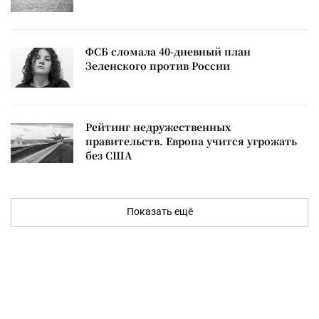
ФСБ сломала 40-дневный план
Зеленского против России
Рейтинг недружественных
правительств. Европа учится угрожать
без США
Показать ещё