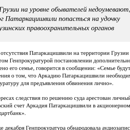
Грузии на уровне обывателей недоумевают,
г Патаркацишвили попасться на удочку
узинских правоохранительных органов
 отсутствия Патаркацишвили на территории Грузии
том Генпрокуратурой постановлении дополнительно
но его семье, говорится в сообщении: «Семье буду
ения о том, что Аркадию Патаркацишвили необходи
уратуру для предъявления обвинения лично».
ересах следствия по решению суда арестован личны
вский счет Аркадия Патаркацишвили в акционерном
дартбанк».
е декабря Генпрокуратура обнародовала аудиозапис