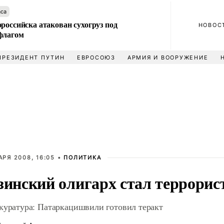
аса
российска атакован сухогруз под
НОВОС
флагом
ПРЕЗИДЕНТ ПУТИН
ЕВРОСОЮЗ
АРМИЯ И ВООРУЖЕНИЕ
АРЯ 2008, 16:05 •
ПОЛИТИКА
зинский олигарх стал террорис
куратура: Патаркацишвили готовил теракт