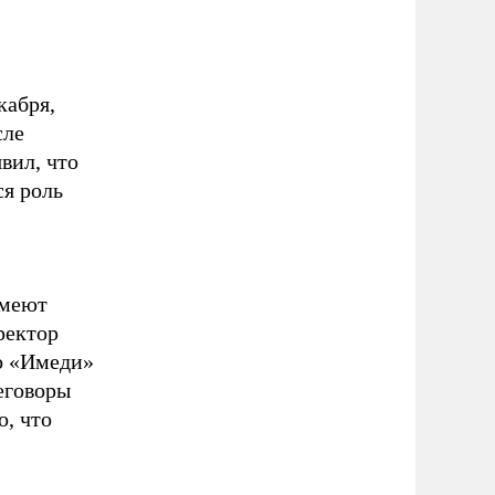
кабря,
сле
вил, что
ся роль
имеют
ректор
о «Имеди»
еговоры
о, что