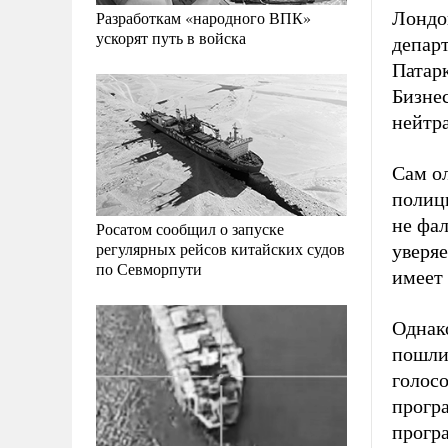
Лондо
Разработкам «народного ВПК»
ускорят путь в войска
депар
Патар
Бизнес
нейтр
Сам ол
полици
не фал
Росатом сообщил о запуске
регулярных рейсов китайских судов
уверя
по Севморпути
имеет 
Однак
пошли 
голосо
прогр
прогр