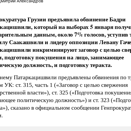
митрий Александров
окуратура Грузии предъявила обвинение Бадри
кацишвили, который на выборах 5 января получ
арительным данным, около 7% голосов, уступив 
лу Саакашвили и лидеру оппозиции Левану Гаче
кацишвили инкриминируют заговор с целью св
и, подготовку покушения на лицо, занимающее
ическую должность, и подготовку теракта.
тнему Патаркацишвили предъявлены обвинения по 
м УК: ст. 315, часть 1 («Заговор с целью свержения
рственной власти»), ст. 325 («Подготовка покушени
ающее политическую должность») и ст. 323 («Подго
та»), сказано в официальном сообщении Генпрокура
и.