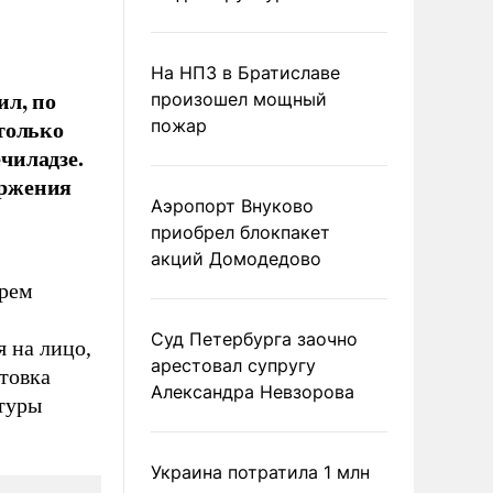
На НПЗ в Братиславе
ил, по
произошел мощный
только
пожар
чиладзе.
ержения
Аэропорт Внуково
приобрел блокпакет
акций Домодедово
трем
Суд Петербурга заочно
я на лицо,
арестовал супругу
товка
Александра Невзорова
туры
Украина потратила 1 млн