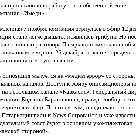
ла приостановила работу – по собственной воле –
омпания «Имеди».
мленная 7 ноября, компания вернулась в эфир 12 де
ции стало легче дышать: появилась трибуна. Но по
ла с записью разговора Патаркацишвили канал объя
анавливает вещание 26 декабря, пока не определит
кацишвили в его управлении.
ь оппозиция жалуется на «медиатеррор» со стороны
нальных каналов. Доступ к эфиру оппозиционеры 
о на небольшом канале «Кавкасия». Генеральный ди
омпании Бидзина Бараташвили, правда, сообщил, чт
 вернется в эфир. По его словам, продолжаются пер
 Патаркацишвили и News Corporation и уже известн
юдательный совет будет в основном укомплектован
канской стороной».