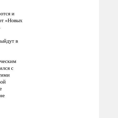
ются и
 от «Новых
в
выйдут в
ическим
ился с
гими
вой
е
не