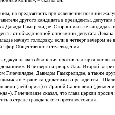
ионные клипы», – сказал он.
ним, на предвзятость при освещении позиции жалу
авители другого кандидата в президенты, депутата
х» Давида Гамкрелидзе. Сторонники же кандидата 
денты от объединенной оппозиции депутата Левана
ладзе начнут голодовку, если в четверг вечером не 
й эфир Общественного телевидения.
Джоджуа назвал обвинения против олигарха «полит
дованием». В четверг патриарх Илиа Второй встрет
ом Гачечиладзе, Давидом Гамкрелидзе, а также дру
ящимися в стране кандидатами в президенты – Шал
ашвили (лейборист) и Ириной Саришвили (движени
да»). Гачечиладзе сказал, что глава церкви просил 
ить в стране гражданского противостояния.