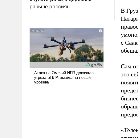
раньше россиян
В Груз
Патар
право
умопо
с Саа
обещал
Сам ол
это с
появит
предст
бизнес
обращ
предос
«Теле