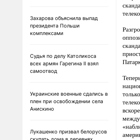
сканда
телек
Захарова объяснила выпад
президента Польши
Разгро
комплексами
оппози
сканда
приост
Судья по делу Католикоса
Патар
всех армян Гарегина II взял
самоотвод
Тепер
нацио
Украинские военные сдались в
тольк
плен при освобождении села
телек
Анискино
вскоре
между
«набл
Лукашенко призвал белорусов
амери
скупать дома в деревнях