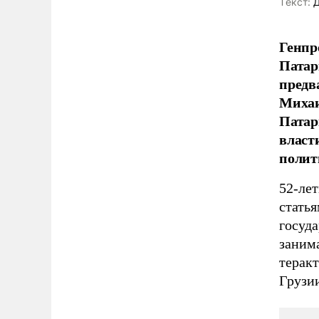
Tекст:
Д
Генпр
Патар
предв
Михаи
Патар
власт
полит
52-ле
статья
госуда
заним
терак
Грузи