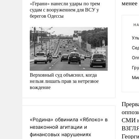
менее 
«Герани» нанесли удары по трем
судам с вооружением для ВСУ у
берегов Одессы
НА
Ул
Се
Оп
Гр
Верховный суд объяснил, когда
Ми
нельзя лишать прав за нетрезвое
вождение
Прерв
оппоз
«Родина» обвинила «Яблоко» в
СМИ на
незаконной агитации и
ВЗГЛЯ
финансовых нарушениях
Георги