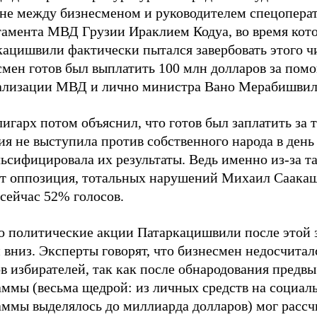
не между бизнесменом и руководителем спецопера
тамента МВД Грузии Ираклием Кодуа, во время кот
кацишвили фактически пытался завербовать этого ч
мен готов был выплатить 100 млн долларов за помо
ализации МВД и лично министра Вано Мерабишвил
игарх потом объяснил, что готов был заплатить за т
я не выступила против собственного народа в день
ьсифицировала их результаты. Ведь именно из-за та
ет оппозиция, тотальных нарушений Михаил Саака
сейчас 52% голосов.
о политические акции Патаркацишвили после этой 
вниз. Эксперты говорят, что бизнесмен недосчитал
в избирателей, так как после обнародования предв
аммы (весьма щедрой: из личных средств на социал
аммы выделялось до миллиарда долларов) мог рассч