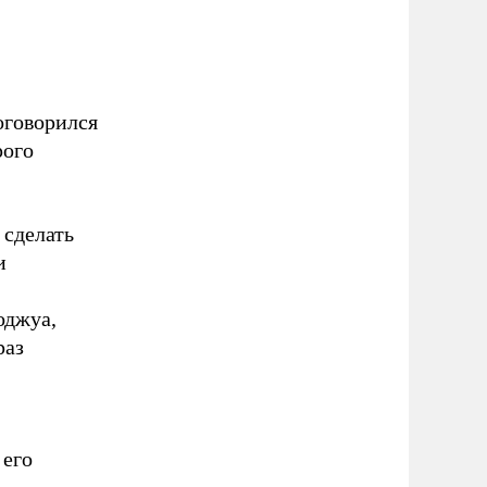
оговорился
рого
 сделать
и
оджуа,
раз
 его