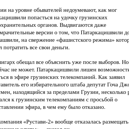
ии на уровне обывателей недоумевают, как мог
кацишвили попасться на удочку грузинских
охранительных органов. Выдвигаются даже
мрачительные версии о том, что Патаркацишвили д
кашвили, на свержение «фашистского режима» кото
 потратить все свои деньги.
игарх обещал все объяснить уже после выборов. Но
ейчас не может. Патаркацишвили лишен возможност
ься в эфире грузинских телекомпаний. Как заявил
авитель его избирательного штаба депутат Гоча Дж
мен, находящийся за пределами Грузии, несколько 
ался к грузинским телекомпаниям с просьбой о
тавлении эфира, в чем ему было отказано.
компания «Рустави-2» вообще отказалась размещать