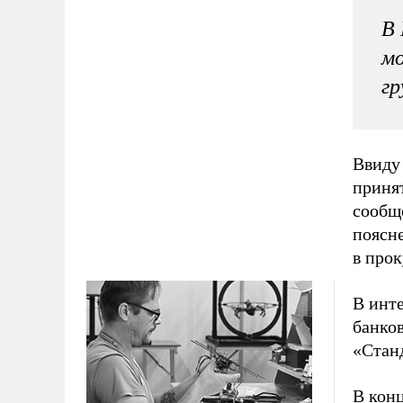
В 
мо
гр
Ввиду
приня
сообще
поясн
в прок
В инт
банко
«Стан
В конц