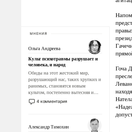
агитац
Напом
предст
правы
МНЕНИЯ
прези
Гачечи
Ольга Андреева
прямо
Культ психотравмы разрушает и
человека, и народ
Гоча 
Обиды на этот жестокий мир,
пресле
разрушающий нас, таких хрупких и
Леван
ранимых, становятся новым
наход
культом, постепенно вытесняя и
Нател
отменяя традиционное требование к
4 комментария
человеку – быть мужественным и
«Надеж
твердым под ударами судьбы, брать
допуст
на себя ответственность, помогать
слабым, идти вперед и
Александр Тимохин
адаптироваться.