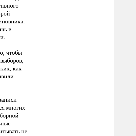
тивного
орой
иновника.
щь в
и.
о, чтобы
 выборов,
ких, как
швили
записи
ся многих
ыборной
ьные
итывать не