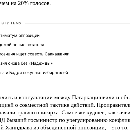
чем на 20% голосов.
 ЭТУ ТЕМУ
ьтиматум оппозиции
дьмой решил остаться
позиция ищет совесть Саакашвили
узия снова без «Надежды»
ша и Бадри покупают избирателей
ались и консультации между Патаркацишвили и об
ицией о совместной тактике действий. Проправите
чали травлю олигарха. Самое же худшее, как заяви
Д бывший госминистр по урегулированию конфлик
й Хаиндрава из объединенной оппозиции, – это то,