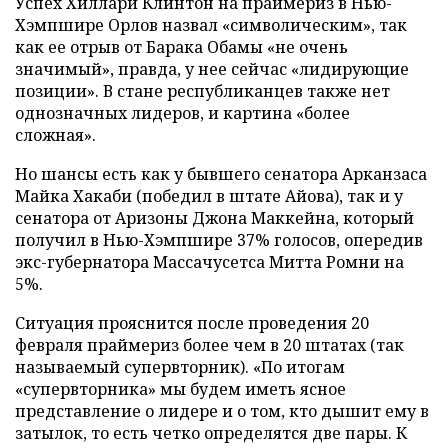
Успех Хиллари Клинтон на праймериз в Нью-
Хэмпшире Орлов назвал «символическим», так
как ее отрыв от Барака Обамы «не очень
значимый», правда, у нее сейчас «лидирующие
позиции». В стане республиканцев также нет
однозначных лидеров, и картина «более
сложная».
Но шансы есть как у бывшего сенатора Арканзаса
Майка Хакаби (победил в штате Айова), так и у
сенатора от Аризоны Джона Маккейна, который
получил в Нью-Хэмпшире 37% голосов, опередив
экс-губернатора Массачусетса Митта Ромни на
5%.
Ситуация прояснится после проведения 20
февраля праймериз более чем в 20 штатах (так
называемый супервторник). «По итогам
«супервторника» мы будем иметь ясное
представление о лидере и о том, кто дышит ему в
затылок, то есть четко определятся две пары. К