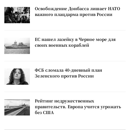
Освобождение Донбасса лишает НАТО
важного плацдарма против России
ЕС нашел лазейку в Черное море для
своих военных кораблей
ФСБ сломала 40-дневный план
Зеленского против России
Рейтинг недружественных
правительств. Европа учится угрожать
без США