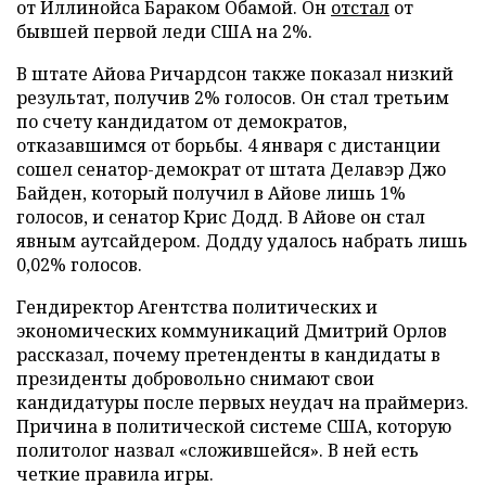
от Иллинойса Бараком Обамой. Он
отстал
от
бывшей первой леди США на 2%.
В штате Айова Ричардсон также показал низкий
результат, получив 2% голосов. Он стал третьим
по счету кандидатом от демократов,
отказавшимся от борьбы. 4 января с дистанции
сошел сенатор-демократ от штата Делавэр Джо
Байден, который получил в Айове лишь 1%
голосов, и сенатор Крис Додд. В Айове он стал
явным аутсайдером. Додду удалось набрать лишь
0,02% голосов.
Гендиректор Агентства политических и
экономических коммуникаций Дмитрий Орлов
рассказал, почему претенденты в кандидаты в
президенты добровольно снимают свои
кандидатуры после первых неудач на праймериз.
Причина в политической системе США, которую
политолог назвал «сложившейся». В ней есть
четкие правила игры.