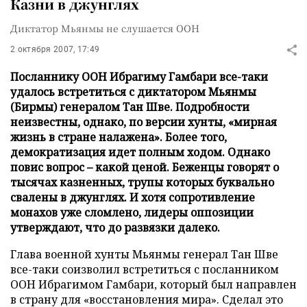
Казни в джунглях
Диктатор Мьянмы не слушается ООН
2 октября 2007, 17:49
Посланнику ООН Ибрагиму Гамбари все-таки
удалось встретиться с диктатором Мьянмы
(Бирмы) генералом Тан Шве. Подробности
неизвестны, однако, по версии хунты, «мирная
жизнь в стране налажена». Более того,
демократизация идет полным ходом. Однако
повис вопрос – какой ценой. Беженцы говорят о
тысячах казненных, трупы которых буквально
свалены в джунглях. И хотя сопротивление
монахов уже сломлено, лидеры оппозиции
утверждают, что до развязки далеко.
Глава военной хунты Мьянмы генерал Тан Шве
все-таки соизволил встретиться с посланником
ООН Ибрагимом Гамбари, который был направлен
в страну для «восстановления мира». Сделал это