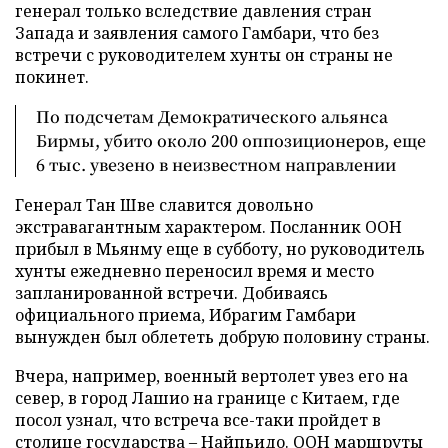
генерал только вследствие давления стран
Запада и заявления самого Гамбари, что без
встречи с руководителем хунты он страны не
покинет.
По подсчетам Демократического альянса
Бирмы, убито около 200 оппозиционеров, еще
6 тыс. увезено в неизвестном направлении
Генерал Тан Шве славится довольно
экстравагантным характером. Посланник ООН
прибыл в Мьянму еще в субботу, но руководитель
хунты ежедневно переносил время и место
запланированной встречи. Добиваясь
официального приема, Ибрагим Гамбари
вынужден был облететь добрую половину страны.
Вчера, например, военный вертолет увез его на
север, в город Лашио на границе с Китаем, где
посол узнал, что встреча все-таки пройдет в
столице государства – Найпьидо. ООН маршруты