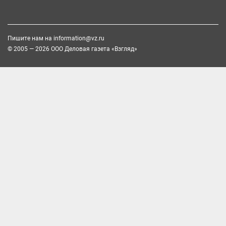
Пишите нам на
information@vz.ru
© 2005 — 2026 ООО Деловая газета «Взгляд»