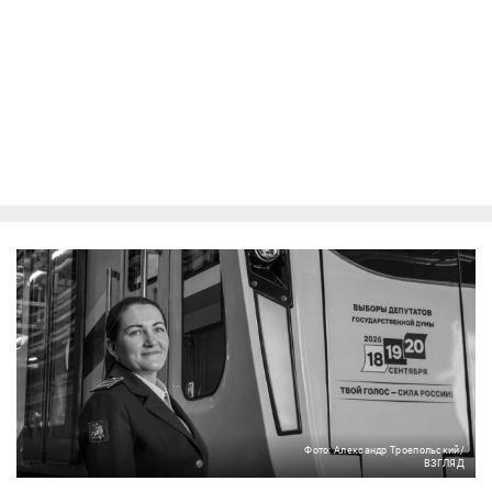
Фото: Александр Троепольский/
ВЗГЛЯД