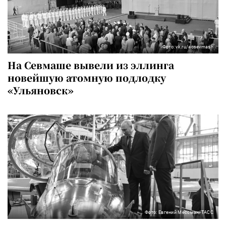
Фото: vk.ru/aosevmash
На Севмаше вывели из эллинга
новейшую атомную подлодку
«Ульяновск»
Фото: Евгений Мессман/ТАСС