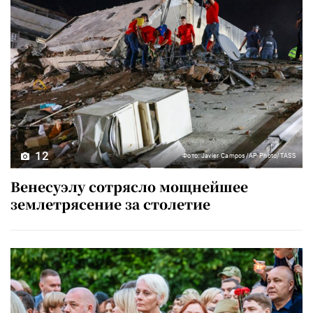
12
Фото: Javier Campos/AP Photo/TASS
Венесуэлу сотрясло мощнейшее
землетрясение за столетие