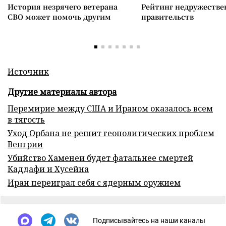
История незрячего ветерана
Рейтинг недружеств
СВО может помочь другим
правительств
Источник
Другие материалы автора
Перемирие между США и Ираном оказалось всем
в тягость
Уход Орбана не решит геополитических проблем
Венгрии
Убийство Хаменеи будет фатальнее смертей
Каддафи и Хусейна
Иран переиграл себя с ядерным оружием
Подписывайтесь на наши каналы