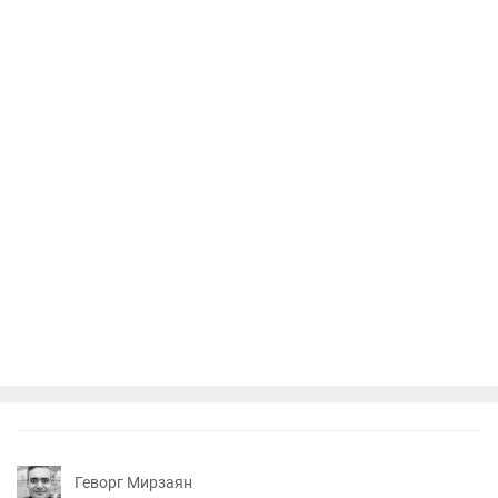
Геворг Мирзаян