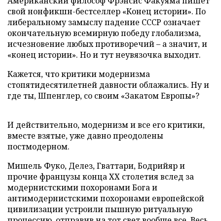
Американский философ Фрэнсис Факуяма пишет
свой нонфикшн-бестселлер «Конец истории». По
либеральному замыслу падение СССР означает
окончательную всемирную победу глобализма,
исчезновение любых противоречий – а значит, и
«конец истории». Но и тут неувязочка выходит.
Кажется, что критики модернизма
стопятидесятилетней давности облажались. Ну и
где ты, Шпенглер, со своим «Закатом Европы»?
И действительно, модернизм и все его критики,
вместе взятые, уже давно преодолены
постмодерном.
Мишель Фуко, Делез, Гваттари, Бодрийяр и
прочие французы конца ХХ столетия вслед за
модернистскими похоронами Бога и
антимодернистскими похоронами европейской
цивилизации устроили пышную ритуальную
процессию, отправив на тот свет вообще все. Весь