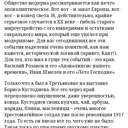
Общество модерна рассматривается как нечто
апокалиптическое. Вот-вот – и закат Европы, вот-
вот – и конец света. И, действительно, крайне
серьезное случается в ХХ веке – гибель старого
мироустройства с его империями и остатками
сакрального мира, который еще уцелел при
модернизме. Для нас сегодняшних все эти
события наделены очень понятной, как нам
кажется, исторической логикой (привет, Кант!).
Для тех, кто жил в гуще тех событий – это крах.
Василий Розанов и его «Апокалипсис нашего
времени», Иван Шмелев и его «Лето Господне».
Только что я был в Третьяковке на выставке
Бориса Кустодиева. Все это через край
переполнено ощущением, даже уверенностью,
конца. Кустодиев своих купчих, чай, арбузы,
наряды, блины, масленицы – очень многое
хрестоматийное создал уже после революции 1917
года. То есть он писал все то, чего уже не было.
Такая тоска по ушедшему русскому царству,