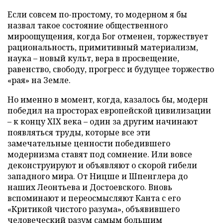
Если совсем по-простому, то модерном я бы
назвал такое состояние общественного
мироощущения, когда Бог отменен, торжествует
рациональность, примитивный материализм,
наука – новый культ, вера в просвещение,
равенство, свободу, прогресс и будущее торжество
«рая» на Земле.
Но именно в момент, когда, казалось бы, модерн
победил на просторах европейской цивилизации
– к концу XIX века – один за другим начинают
появляться труды, которые все эти
замечательные ценности победившего
модернизма ставят под сомнение. Или вовсе
деконструируют и объявляют о скорой гибели
западного мира. От Ницше и Шпенглера до
наших Леонтьева и Достоевского. Вновь
вспоминают и переосмысляют Канта с его
«Критикой чистого разума», объявившего
человеческий разум самым большим