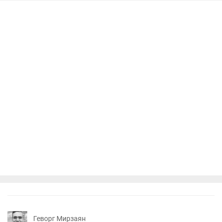
Геворг Мирзаян